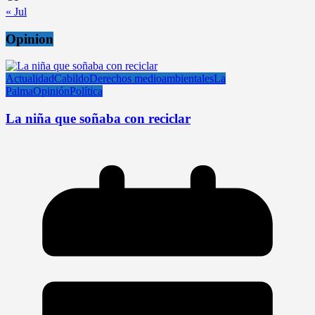
« Jul
Opinion
Actualidad
Cabildo
Derechos medioambientales
La
Palma
Opinión
Política
La niña que soñaba con reciclar