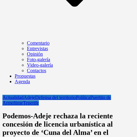
Comentario
Entrevistas
Opinión
Foto-galería
Video-galería
Contactos
Propuestas
Agenda
Actualidad
Adeje
Defensa del territorio
Política
Puertito de
Armeñime
Tenerife
Podemos-Adeje rechaza la reciente
concesión de licencia urbanística al
proyecto de ‘Cuna del Alma’ en el