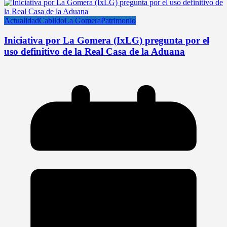
Actualidad
Cabildo
La Gomera
Patrimonio
Iniciativa por La Gomera (IxLG) pregunta por el
uso definitivo de la Real Casa de la Aduana