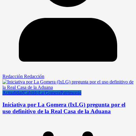
Redacción Redacción
Actualidad
Cabildo
La Gomera
Patrimonio
Iniciativa por La Gomera (IxLG) pregunta por el
uso definitivo de la Real Casa de la Aduana