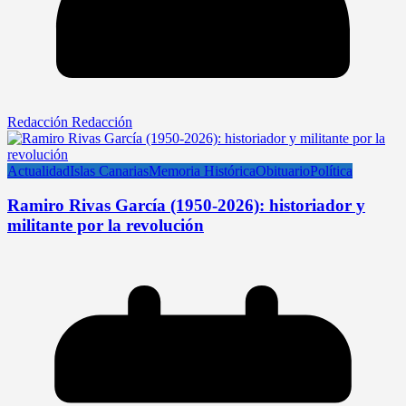
Redacción Redacción
Actualidad
Islas Canarias
Memoria Histórica
Obituario
Política
Ramiro Rivas García (1950-2026): historiador y
militante por la revolución