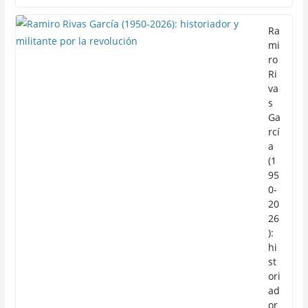
Ra
mi
ro
Ri
va
s
Ga
rcí
a
(1
95
0-
20
26
):
hi
st
ori
ad
or