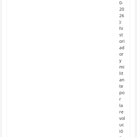
0-
20
26
):
hi
st
ori
ad
or
y
mi
lit
an
te
po
r
la
re
vol
uc
ió