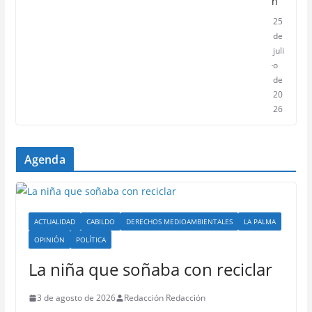
n
25
de
juli
o
de
20
26
Agenda
ACTUALIDAD
CABILDO
DERECHOS MEDIOAMBIENTALES
LA PALMA
OPINIÓN
POLÍTICA
La niña que soñaba con reciclar
3 de agosto de 2026
Redacción Redacción