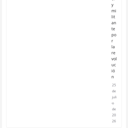
y
mi
lit
an
te
po
r
la
re
vol
uc
ió
n
25
de
juli
o
de
20
26