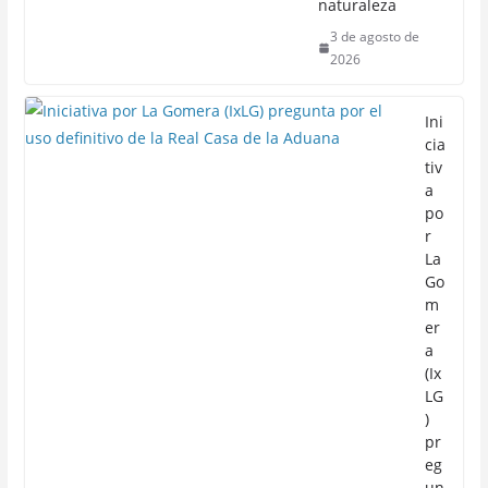
naturaleza
3 de agosto de
2026
Ini
cia
tiv
a
po
r
La
Go
m
er
a
(Ix
LG
)
pr
eg
un