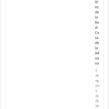
iti
vo
de
la
Re
al
Ca
sa
de
la
Ad
ua
na
2
de
ag
ost
o
de
20
26