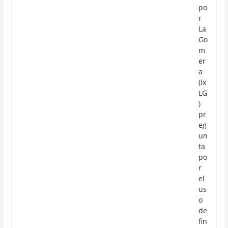
po
r
La
Go
m
er
a
(Ix
LG
)
pr
eg
un
ta
po
r
el
us
o
de
fin