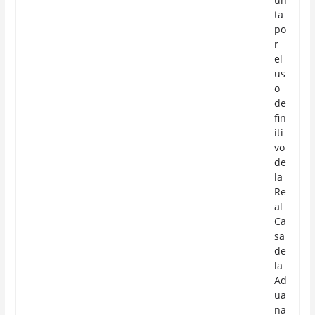
ta
po
r
el
us
o
de
fin
iti
vo
de
la
Re
al
Ca
sa
de
la
Ad
ua
na