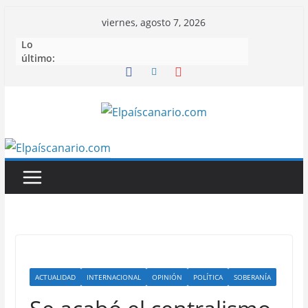
Saltar
viernes, agosto 7, 2026
al
Lo
contenido
último:
ACTUALIDAD
INTERNACIONAL
OPINIÓN
POLÍTICA
SOBERANÍA