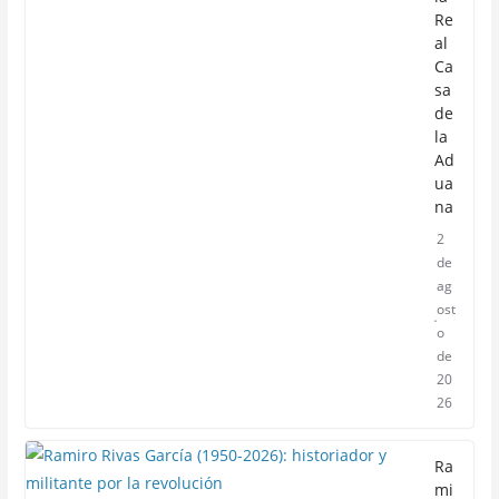
Re
al
Ca
sa
de
la
Ad
ua
na
2
de
ag
ost
o
de
20
26
Ra
mi