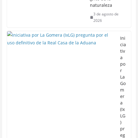
naturaleza
3 de agosto de
2026
Ini
cia
tiv
a
po
r
La
Go
m
er
a
(Ix
LG
)
pr
eg