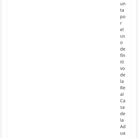
un
ta
po
r
el
us
o
de
fin
iti
vo
de
la
Re
al
Ca
sa
de
la
Ad
ua