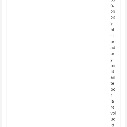
0-
20
26
):
hi
st
ori
ad
or
y
mi
lit
an
te
po
r
la
re
vol
uc
ió