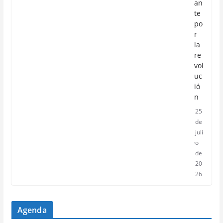
an
te
po
r
la
re
vol
uc
ió
n
25
de
juli
o
de
20
26
Agenda