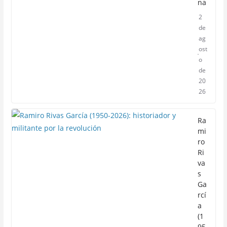
na
2
de
ag
ost
o
de
20
26
Ra
mi
ro
Ri
va
s
Ga
rcí
a
(1
95