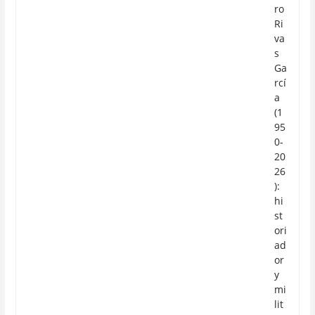
ro
Ri
va
s
Ga
rcí
a
(1
95
0-
20
26
):
hi
st
ori
ad
or
y
mi
lit