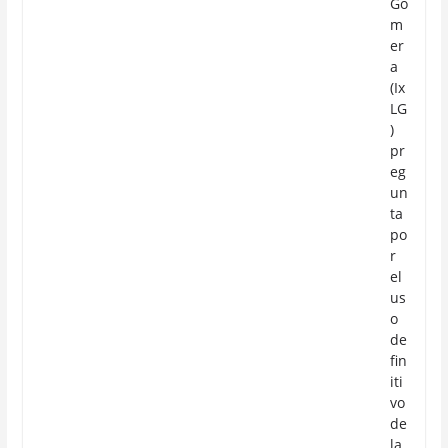
Go
m
er
a
(Ix
LG
)
pr
eg
un
ta
po
r
el
us
o
de
fin
iti
vo
de
la