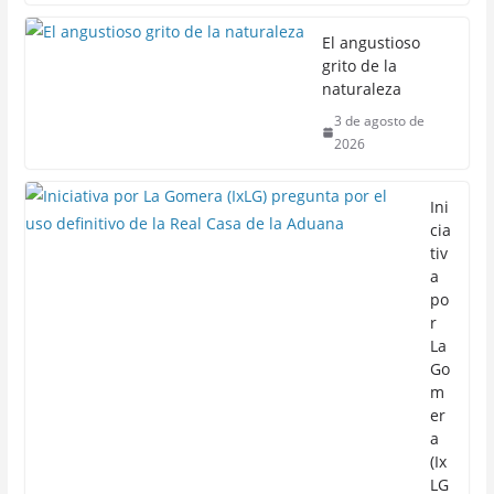
El angustioso
grito de la
naturaleza
3 de agosto de
2026
Ini
cia
tiv
a
po
r
La
Go
m
er
a
(Ix
LG