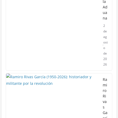
la
Ad
ua
na
2
de
ag
ost
o
de
20
26
Ra
mi
ro
Ri
va
s
Ga