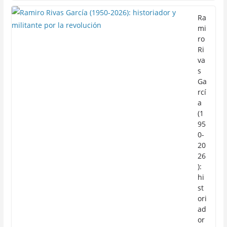
Ra
mi
ro
Ri
va
s
Ga
rcí
a
(1
95
0-
20
26
):
hi
st
ori
ad
or