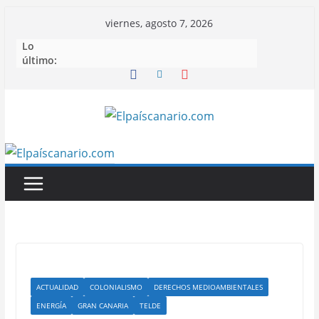
Saltar
viernes, agosto 7, 2026
al
Lo
contenido
último:
ACTUALIDAD
COLONIALISMO
DERECHOS MEDIOAMBIENTALES
ENERGÍA
GRAN CANARIA
TELDE