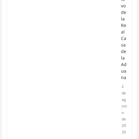
vo
de
la
Re
al
Ca
sa
de
la
Ad
ua
na
2
de
ag
ost
o
de
20
26