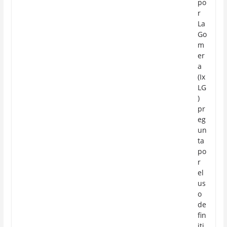
po
r
La
Go
m
er
a
(Ix
LG
)
pr
eg
un
ta
po
r
el
us
o
de
fin
iti