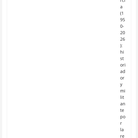
rcí
a
(1
95
0-
20
26
):
hi
st
ori
ad
or
y
mi
lit
an
te
po
r
la
re