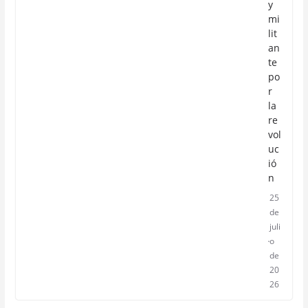
y
mi
lit
an
te
po
r
la
re
vol
uc
ió
n
25
de
juli
o
de
20
26