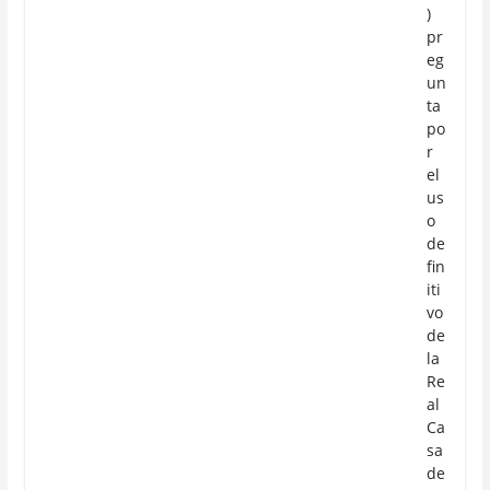
)
pr
eg
un
ta
po
r
el
us
o
de
fin
iti
vo
de
la
Re
al
Ca
sa
de