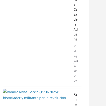
al
Ca
sa
de
la
Ad
ua
na
2
de
ag
ost
o
de
20
26
Ra
mi
ro