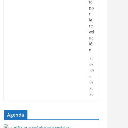
te
po
r
la
re
vol
uc
ió
n
25
de
juli
o
de
20
26
Agenda