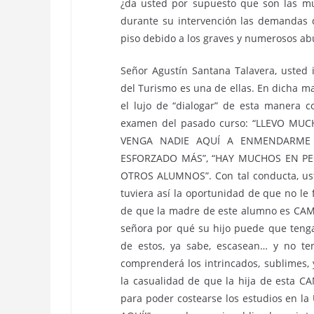
¿da usted por supuesto que son las mu
durante su intervención las demandas q
piso debido a los graves y numerosos ab
Señor Agustín Santana Talavera, usted 
del Turismo es una de ellas. En dicha ma
el lujo de “dialogar” de esta manera 
examen del pasado curso: “LLEVO M
VENGA NADIE AQUÍ A ENMENDARME L
ESFORZADO MÁS”, “HAY MUCHOS EN PE
OTROS ALUMNOS”. Con tal conducta, ust
tuviera así la oportunidad de que no le 
de que la madre de este alumno es CAMA
señora por qué su hijo puede que tenga
de estos, ya sabe, escasean… y no t
comprenderá los intrincados, sublimes,
la casualidad de que la hija de esta C
para poder costearse los estudios en la