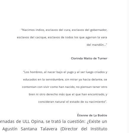
“Nacimos indios, esclavos del cura, esclavos del gobernador,
esclavos del cacique, esclavos de todos los que agarran la vara
del mandón…”
Clorinda Matto de Turner
“Los hombres, al nacer bajo el yugo y al ser luego criados y
educados en la servidumbre, sin mirar ya hacia delante, se
contentan con vivir como han nacido, no piensan tener otro
bien ni otro derecho más que el que han encontrado, y
consideran natural el estado de su nacimiento”.
Étienne de La Boétie
ornadas de ULL Opina, se trató la cuestión: ¿Existe un
 Agustín Santana Talavera (Director del Instituto