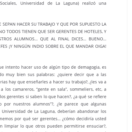
y Sociales, Universidad de La Laguna) realizó una
 SEPAN HACER SU TRABAJO Y QUE POR SUPUESTO LA
NO TODOS TIENEN QUE SER GERENTES DE HOTELES, Y
STROS ALUMNOS… QUE AL FINAL DICES… BUENO…
EFES ¡Y NINGÚN INDIO SOBRE EL QUE MANDAR OIGA!
e intento hacer uso de algún tipo de demagogia, es
do muy bien sus palabras: ¿quiere decir que a las
ias hay que enseñarles a hacer su trabajo?, ¿les va a
a los camareros, “gente en sala”, sommeliers, etc, a
los gerentes si saben lo que hacen?, ¿a qué se refiere
o por nuestros alumnos”?, ¿le parece que algunas
a Universidad de La Laguna, deberían abandonar los
 tenemos por qué ser gerentes… ¿cómo decidiría usted
limpiar lo que otros pueden permitirse ensuciar?,