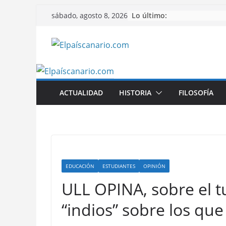
Saltar
Lo último:
sábado, agosto 8, 2026
al
contenido
ACTUALIDAD
HISTORIA
FILOSOFÍA
EDUCACIÓN
ESTUDIANTES
OPINIÓN
ULL OPINA, sobre el 
“indios” sobre los qu