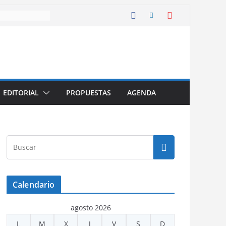
EDITORIAL
PROPUESTAS
AGENDA
Calendario
agosto 2026
L
M
X
J
V
S
D