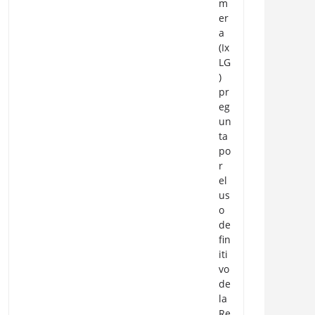
m
er
a
(Ix
LG
)
pr
eg
un
ta
po
r
el
us
o
de
fin
iti
vo
de
la
Re