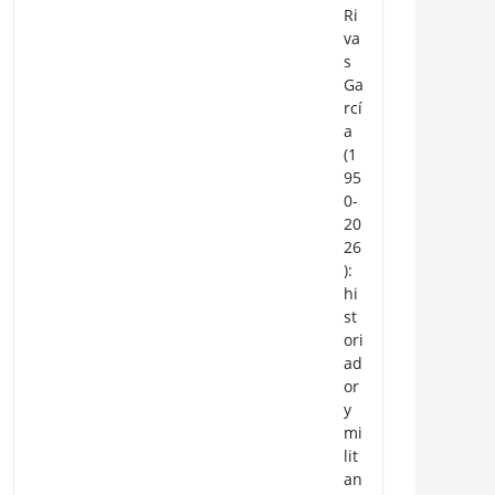
Ri
va
s
Ga
rcí
a
(1
95
0-
20
26
):
hi
st
ori
ad
or
y
mi
lit
an