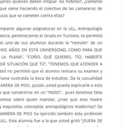
jeres quienes deben limpiar los hoteles?, ¿comentó
ue viene haciendo el colectivo de las camareras de
usos que se cometen contra ellas?
imparte algunas asignaturas en la ULL, Antropología
teria, perteneciente al Grado en Turismo, se permitió
con uno de sus alumnos durante la “revisión” de un
UCHOS AÑOS EN ESTA UNIVERSIDAD, COMO PARA QUE
A PLANA”, “COÑO, QUÉ QUIERES, TÍO, HABERTE
OR SITUACIÓN QUE TÚ”, “TENEMOS QUE ATENDER A
ed no permitió que el alumno revisara su examen y
fuese sustraída la beca de estudios. Da la casualidad
RERA DE PISO, quizás usted pueda explicarle a esta
 que convertirse en un “INDIO”, pues tenemos falta
enemos sobre quien mandar, ¿cree que esta madre
 y exquisitos, conceptos antropológicos modernos? Da
AMARERA DE PISO ha ejercido también esta profesión
 ULL. Esta alumna fue a la que usted gritó “¡FUERA DE