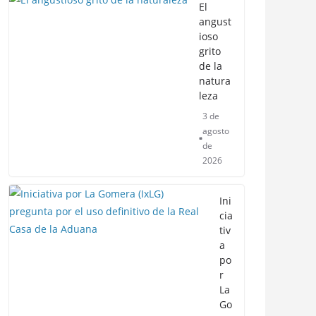
El
angust
ioso
grito
de la
natura
leza
3 de
agosto
de
2026
Ini
cia
tiv
a
po
r
La
Go