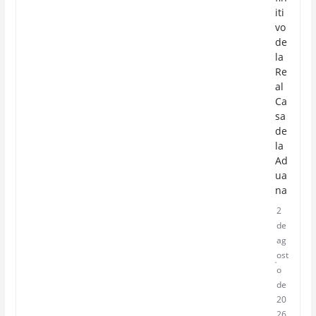
iti
vo
de
la
Re
al
Ca
sa
de
la
Ad
ua
na
2
de
ag
ost
o
de
20
26