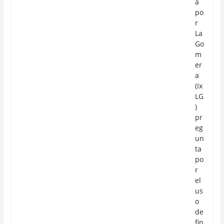
a
po
r
La
Go
m
er
a
(Ix
LG
)
pr
eg
un
ta
po
r
el
us
o
de
fin