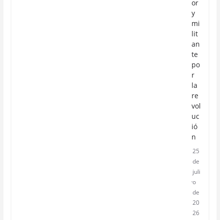
or
y
mi
lit
an
te
po
r
la
re
vol
uc
ió
n
25
de
juli
o
de
20
26