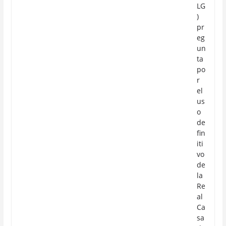
LG
)
pr
eg
un
ta
po
r
el
us
o
de
fin
iti
vo
de
la
Re
al
Ca
sa