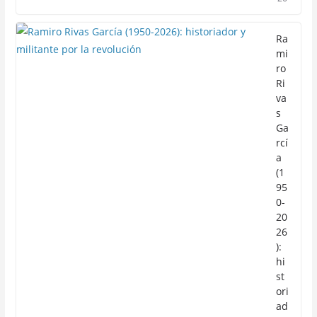
Ra
mi
ro
Ri
va
s
Ga
rcí
a
(1
95
0-
20
26
):
hi
st
ori
ad