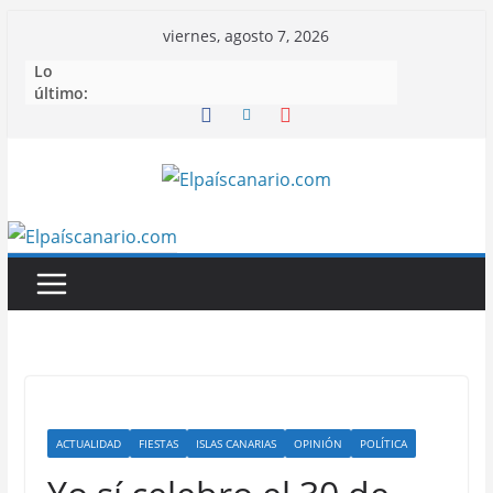
Saltar
viernes, agosto 7, 2026
al
Lo
contenido
último:
ACTUALIDAD
FIESTAS
ISLAS CANARIAS
OPINIÓN
POLÍTICA