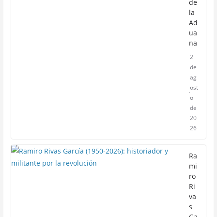
de
la
Ad
ua
na
2
de
ag
ost
o
de
20
26
Ra
mi
ro
Ri
va
s
Ga