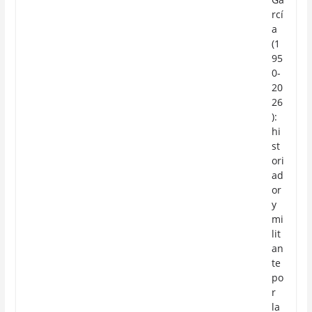
rcí
a
(1
95
0-
20
26
):
hi
st
ori
ad
or
y
mi
lit
an
te
po
r
la