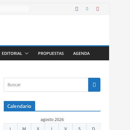
EDITORIAL
PROPUESTAS
AGENDA
Calendario
agosto 2026
L
M
X
J
V
S
D