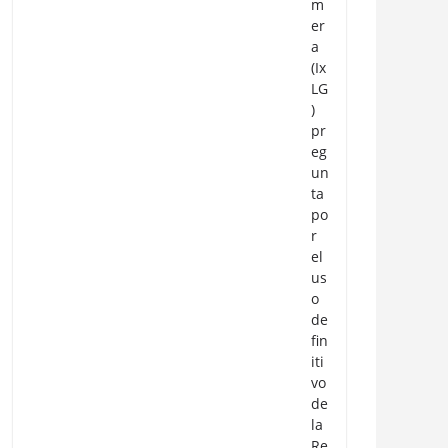
m
er
a
(Ix
LG
)
pr
eg
un
ta
po
r
el
us
o
de
fin
iti
vo
de
la
Re