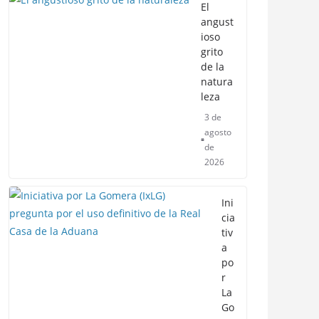
El
angust
ioso
grito
de la
natura
leza
3 de
agosto
de
2026
Ini
cia
tiv
a
po
r
La
Go