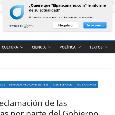
¿Quiere que “Elpaíscanario.com” le informe
de su actualidad?
A través de una notificación en su navegador
Negativo
De acuerdo
Powered by
CULTURA
CIENCIA
POLÍTICA
TEXTOS
COS
DERECHOS MEDIOAMBIENTALES
FUERTEVENTURA
ISLAS CANARIAS
reclamación de las
as por parte del Gobierno