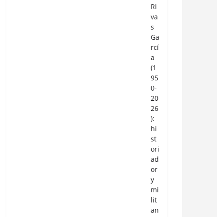
Ri
va
s
Ga
rcí
a
(1
95
0-
20
26
):
hi
st
ori
ad
or
y
mi
lit
an