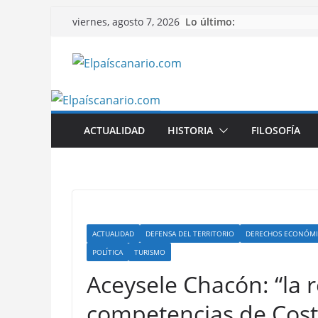
Saltar
Lo último:
viernes, agosto 7, 2026
al
contenido
ACTUALIDAD
HISTORIA
FILOSOFÍA
ACTUALIDAD
DEFENSA DEL TERRITORIO
DERECHOS ECONÓMI
POLÍTICA
TURISMO
Aceysele Chacón: “la 
competencias de Cost