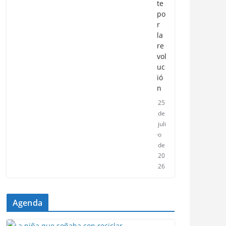
te
po
r
la
re
vol
uc
ió
n
25
de
juli
o
de
20
26
Agenda