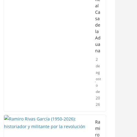
al
Ca
sa
de
la
Ad
ua
na
2
de
ag
ost
o
de
20
26
Ra
mi
ro