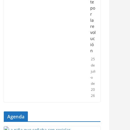
te
po
r
la
re
vol
uc
ió
n
25
de
juli
o
de
20
26
Agenda