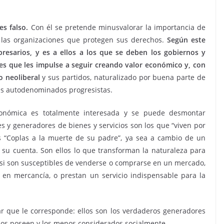
s falso.
Con él se pretende minusvalorar la importancia de
a las organizaciones que protegen sus derechos.
Según este
presarios, y es a ellos a los que se deben los gobiernos y
ones que les impulse a seguir creando valor económico y, con
 neoliberal
y sus partidos, naturalizado por buena parte de
es autodenominados progresistas.
conómica es totalmente interesada y se puede desmontar
es y generadores de bienes y servicios son los que “viven por
 “Coplas a la muerte de su padre”, ya sea a cambio de un
su cuenta. Son ellos lo que transforman la naturaleza para
y, si son susceptibles de venderse o comprarse en un mercado,
 en mercancía, o prestan un servicio indispensable para la
gar que le corresponde: ellos son los verdaderos generadores
enos poseen y los menos considerados socialmente.