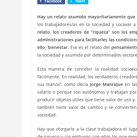
Facebook
Tweet
Hay un relato asumido mayoritariamente que e
los trabajadores/as en la sociedad y socavar 
relato, los creadores de “riqueza” son los em
administraciones para facilitarles las condici
ello, bienestar.
Ese es el relato del
pensamiento
la sociedad y asumido por determinados sector
Esta manera de concebir la realidad socioe
fácilmente. En realidad, los verdaderos creador
sus manos”, como decía
Jorge Manrique
en las
salario o porque son autónomos y trabajan por 
producir objetos útiles que tiene valor de uso 
también tiene valor de cambio y se convierten
sociedad.
Hay que otorgarle a la clase trabajadora el lu
de riqueza y, sin embargo, son ellos los que m