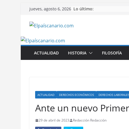
Saltar
Lo último:
jueves, agosto 6, 2026
al
contenido
ACTUALIDAD
HISTORIA
FILOSOFÍA
ACTUALIDAD
DERECHOS ECONÓMICOS
DERECHOS LABORALE
Ante un nuevo Prime
29 de abril de 2023
Redacción Redacción