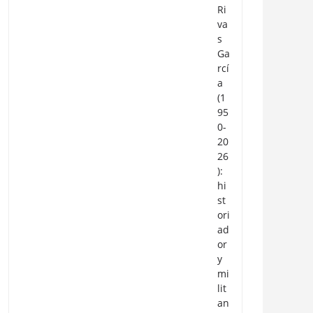
Ri
va
s
Ga
rcí
a
(1
95
0-
20
26
):
hi
st
ori
ad
or
y
mi
lit
an