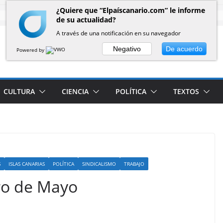
¿Quiere que “Elpaíscanario.com” le informe
de su actualidad?
A través de una notificación en su navegador
Negativo
De acuerdo
Powered by
CULTURA
CIENCIA
POLÍTICA
TEXTOS
S
ISLAS CANARIAS
POLÍTICA
SINDICALISMO
TRABAJO
ro de Mayo