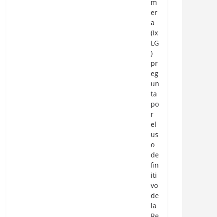
m
er
a
(Ix
LG
)
pr
eg
un
ta
po
r
el
us
o
de
fin
iti
vo
de
la
Re