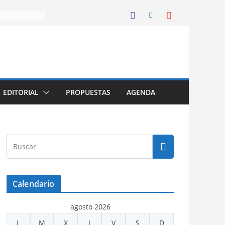
EDITORIAL
PROPUESTAS
AGENDA
Calendario
agosto 2026
L
M
X
J
V
S
D