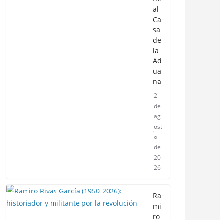
al
Ca
sa
de
la
Ad
ua
na
2
de
ag
ost
o
de
20
26
Ra
mi
ro