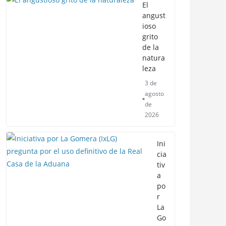
El
angust
ioso
grito
de la
natura
leza
3 de
agosto
de
2026
Ini
cia
tiv
a
po
r
La
Go