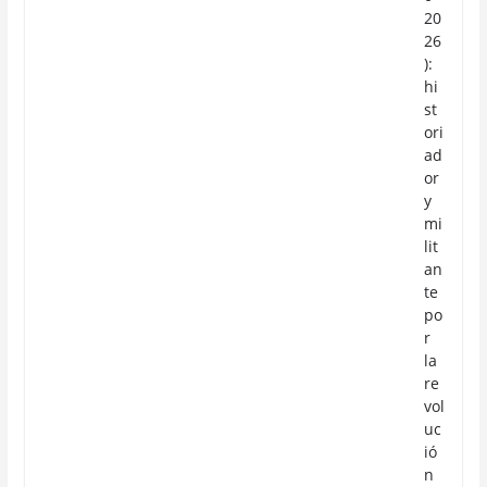
20
26
):
hi
st
ori
ad
or
y
mi
lit
an
te
po
r
la
re
vol
uc
ió
n