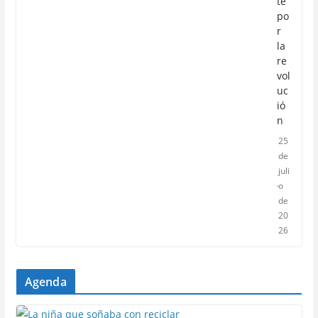
te
po
r
la
re
vol
uc
ió
n
25
de
juli
o
de
20
26
Agenda