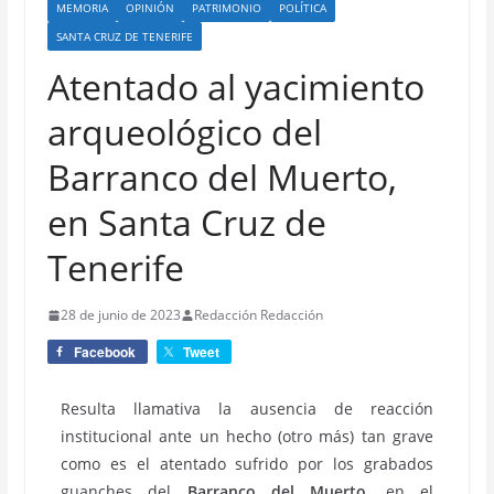
MEMORIA
OPINIÓN
PATRIMONIO
POLÍTICA
SANTA CRUZ DE TENERIFE
Atentado al yacimiento
arqueológico del
Barranco del Muerto,
en Santa Cruz de
Tenerife
28 de junio de 2023
Redacción Redacción
Facebook
Tweet
Resulta llamativa la ausencia de reacción
institucional ante un hecho (otro más) tan grave
como es el atentado sufrido por los grabados
guanches del
Barranco del Muerto
, en el