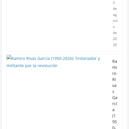
2
de
ag
ost
o
de
20
26
Ra
mi
ro
Ri
va
s
Ga
rcí
a
(1
95
0-