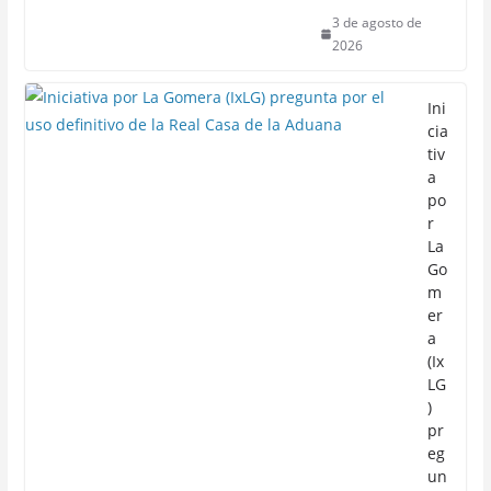
3 de agosto de
2026
Ini
cia
tiv
a
po
r
La
Go
m
er
a
(Ix
LG
)
pr
eg
un