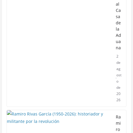
al
Ca
sa
de
la
Ad
ua
na
2
de
ag
ost
o
de
20
26
Ra
mi
ro