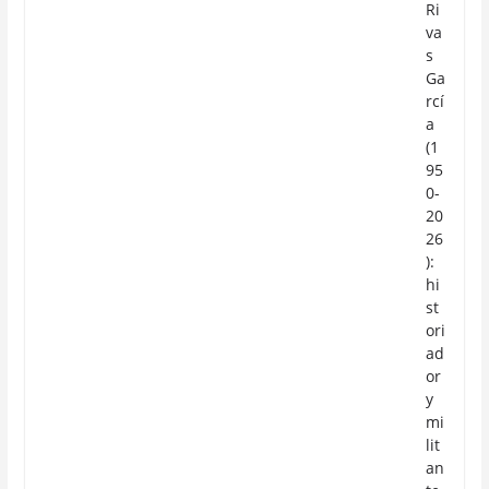
Ri
va
s
Ga
rcí
a
(1
95
0-
20
26
):
hi
st
ori
ad
or
y
mi
lit
an