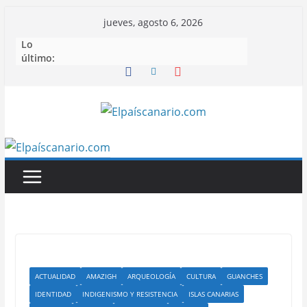
Saltar
jueves, agosto 6, 2026
al
Lo
contenido
último:
ACTUALIDAD
AMAZIGH
ARQUEOLOGÍA
CULTURA
GUANCHES
IDENTIDAD
INDIGENISMO Y RESISTENCIA
ISLAS CANARIAS