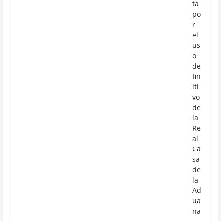
ta
po
r
el
us
o
de
fin
iti
vo
de
la
Re
al
Ca
sa
de
la
Ad
ua
na