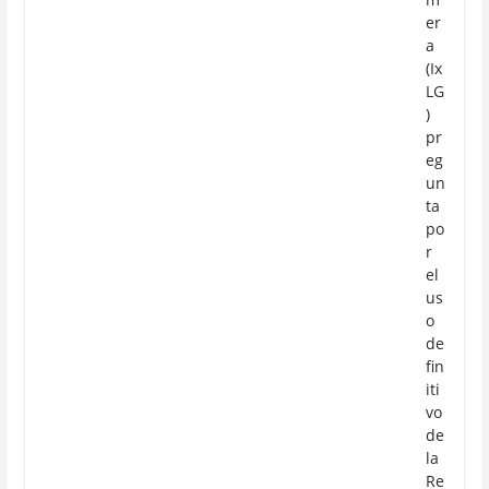
er
a
(Ix
LG
)
pr
eg
un
ta
po
r
el
us
o
de
fin
iti
vo
de
la
Re