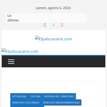
Saltar
jueves, agosto 6, 2026
al
Lo
contenido
último:
ACTUALIDAD
CULTURA
DEFENSA DEL TERRITORIO
DERECHOS CULTURALES
DERECHOS MEDIOAMBIENTALES