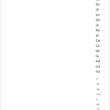
fin
iti
vo
de
la
Re
al
Ca
sa
de
la
Ad
ua
na
2
de
ag
ost
o
de
20