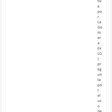
tiv
a
po
r
La
Go
m
er
a
(Ix
LG
)
pr
eg
un
ta
po
r
el
us
o
de