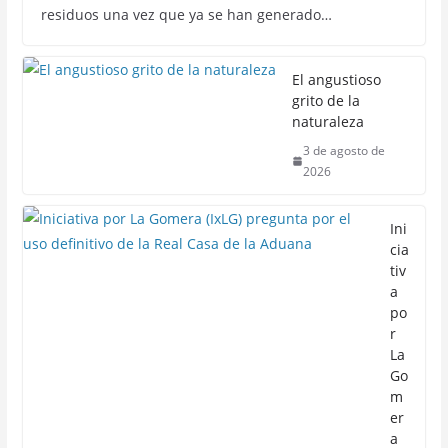
residuos una vez que ya se han generado…
El angustioso
grito de la
naturaleza
3 de agosto de
2026
Ini
cia
tiv
a
po
r
La
Go
m
er
a