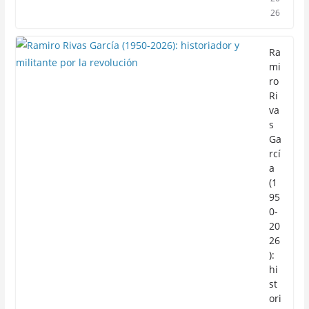
26
Ra
mi
ro
Ri
va
s
Ga
rcí
a
(1
95
0-
20
26
):
hi
st
ori