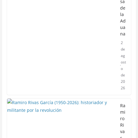
sa
de
la
Ad
ua
na
2
de
ag
ost
o
de
20
26
Ra
mi
ro
Ri
va
s