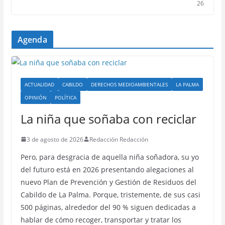
26
Agenda
ACTUALIDAD
CABILDO
DERECHOS MEDIOAMBIENTALES
LA PALMA
OPINIÓN
POLÍTICA
La niña que soñaba con reciclar
3 de agosto de 2026
Redacción Redacción
Pero, para desgracia de aquella niña soñadora, su yo
del futuro está en 2026 presentando alegaciones al
nuevo Plan de Prevención y Gestión de Residuos del
Cabildo de La Palma. Porque, tristemente, de sus casi
500 páginas, alrededor del 90 % siguen dedicadas a
hablar de cómo recoger, transportar y tratar los