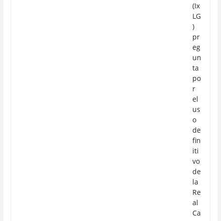
(Ix
LG
)
pr
eg
un
ta
po
r
el
us
o
de
fin
iti
vo
de
la
Re
al
Ca