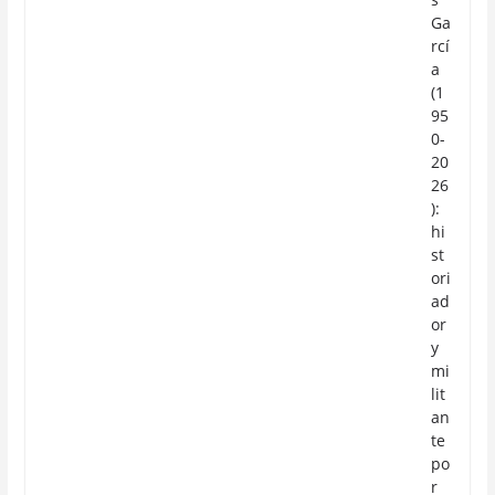
Ga
rcí
a
(1
95
0-
20
26
):
hi
st
ori
ad
or
y
mi
lit
an
te
po
r