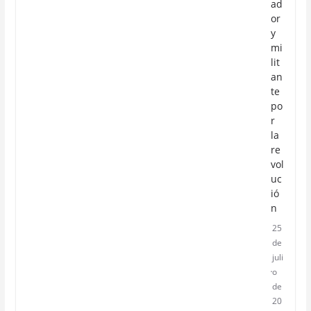
ad
or
y
mi
lit
an
te
po
r
la
re
vol
uc
ió
n
25
de
juli
o
de
20