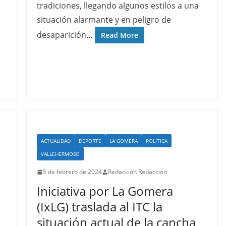
tradiciones, llegando algunos estilos a una
situación alarmante y en peligro de
desaparición…
Read More
ACTUALIDAD
DEPORTE
LA GOMERA
POLÍTICA
VALLEHERMOSO
5 de febrero de 2024
Redacción Redacción
o
Iniciativa por La Gomera
(IxLG) traslada al ITC la
situación actual de la cancha