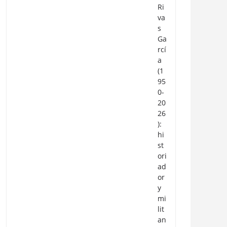
Ri
va
s
Ga
rcí
a
(1
95
0-
20
26
):
hi
st
ori
ad
or
y
mi
lit
an