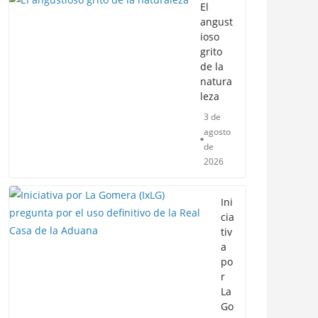
El
angust
ioso
grito
de la
natura
leza
3 de
agosto
de
2026
Ini
cia
tiv
a
po
r
La
Go