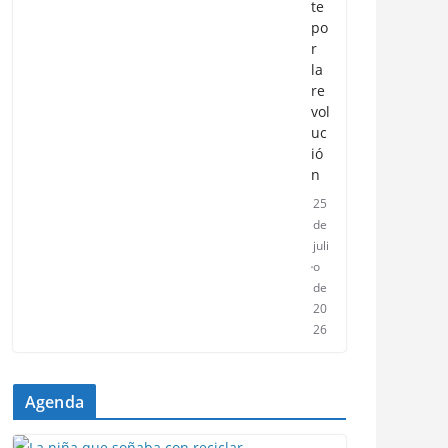
te
po
r
la
re
vol
uc
ió
n
25
de
juli
o
de
20
26
Agenda