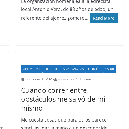
La organización homenajea al ajedrecista
local Antonio Vera, de 88 años de edad, un
referente del ajedrez gomero…
Read More
u
ACTUALIDAD
DEPORTE
ISLAS CANARIAS
OPINIÓN
SALUD
5 de junio de 2025
Redacción Redacción
Cuando correr entre
obstáculos me salvó de mí
mismo
Me cuesta cosas que para otros parecen
ca
sencillas: dar la mano a un desconocido,