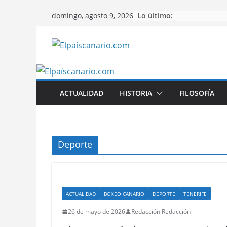
Saltar
Lo último:
domingo, agosto 9, 2026
al
contenido
ACTUALIDAD
HISTORIA
FILOSOFÍA
Deporte
ACTUALIDAD
BOXEO CANARIO
DEPORTE
TENERIFE
26 de mayo de 2026
Redacción Redacción