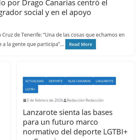
o por Drago Canarias centró el
rador social y en el apoyo
 Cruz de Tenerife: “Una de las cosas que echamos en
e a la gente que participa”…
Read More
ACTUALIDAD
DEPORTE
ISLAS CANARIAS
LANZAROTE
LGTBI+
3 de febrero de 2026
Redacción Redacción
Lanzarote sienta las bases
para un futuro marco
normativo del deporte LGTBI+