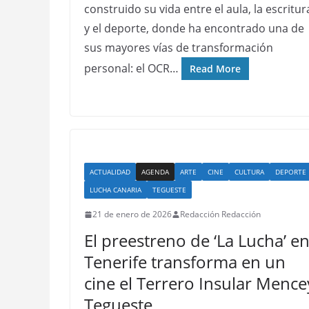
construido su vida entre el aula, la escritur
y el deporte, donde ha encontrado una de
sus mayores vías de transformación
personal: el OCR…
Read More
ACTUALIDAD
AGENDA
ARTE
CINE
CULTURA
DEPORTE
LUCHA CANARIA
TEGUESTE
21 de enero de 2026
Redacción Redacción
El preestreno de ‘La Lucha’ e
Tenerife transforma en un
cine el Terrero Insular Mence
Tegueste