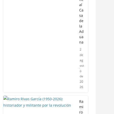
al
Ca
sa
de
la
Ad
ua
na
2
de
ag
ost
o
de
20
26
Ra
mi
ro