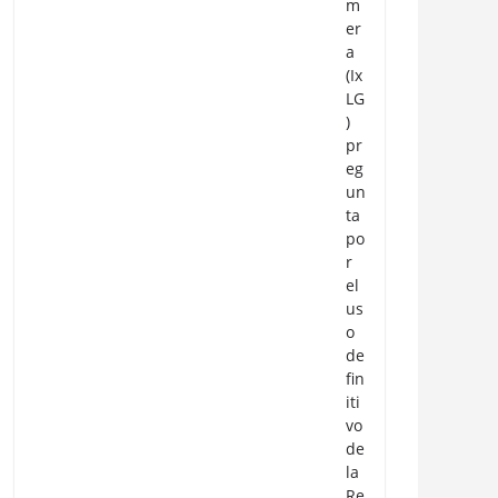
m
er
a
(Ix
LG
)
pr
eg
un
ta
po
r
el
us
o
de
fin
iti
vo
de
la
Re