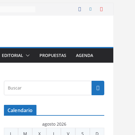
EDITORIAL
PROPUESTAS
AGENDA
Calendario
agosto 2026
L
M
X
J
V
S
D