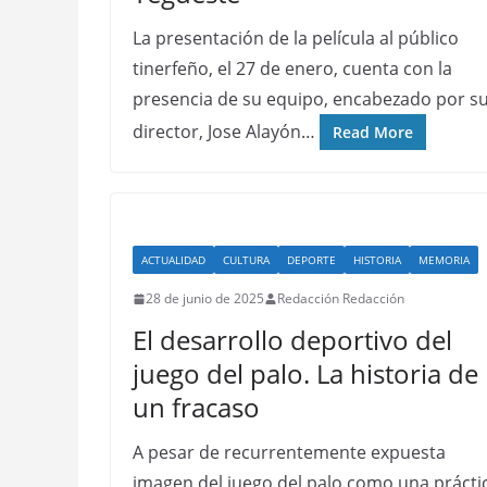
La presentación de la película al público
tinerfeño, el 27 de enero, cuenta con la
presencia de su equipo, encabezado por s
director, Jose Alayón…
Read More
ACTUALIDAD
CULTURA
DEPORTE
HISTORIA
MEMORIA
28 de junio de 2025
Redacción Redacción
El desarrollo deportivo del
juego del palo. La historia de
un fracaso
A pesar de recurrentemente expuesta
imagen del juego del palo como una prácti