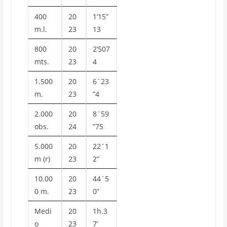
400
20
1’15”
m.l.
23
13
800
20
2’507
mts.
23
4
1.500
20
6`23
m.
23
”4
2.000
20
8`59
obs.
24
”75
5.000
20
22`1
m (r)
23
2”
10.00
20
44`5
0 m.
23
0”
Medi
20
1h.3
o
23
7’