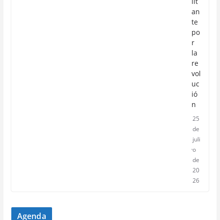
lit
an
te
po
r
la
re
vol
uc
ió
n
25
de
juli
o
de
20
26
Agenda