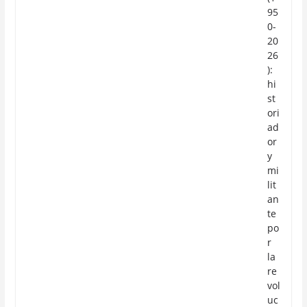
95
0-
20
26
):
hi
st
ori
ad
or
y
mi
lit
an
te
po
r
la
re
vol
uc