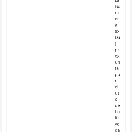
La
Go
m
er
a
(Ix
LG
)
pr
eg
un
ta
po
r
el
us
o
de
fin
iti
vo
de