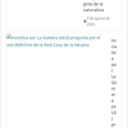
grito de la
naturaleza
3 de agosto de
2026
Ini
cia
tiv
a
po
r
La
Go
m
er
a
(Ix
LG
)
pr