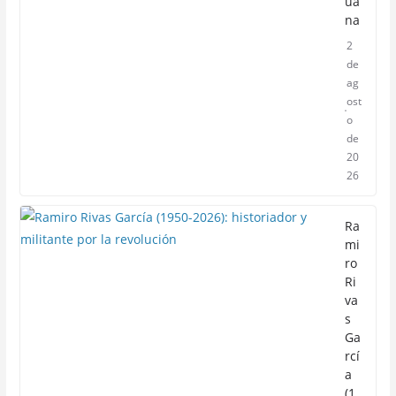
ua
na
2
de
ag
ost
o
de
20
26
Ra
mi
ro
Ri
va
s
Ga
rcí
a
(1