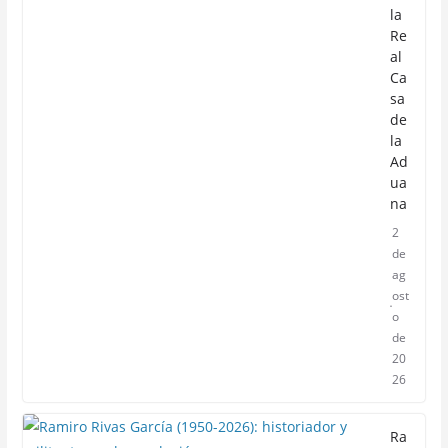
la
Re
al
Ca
sa
de
la
Ad
ua
na
2
de
ag
ost
o
de
20
26
Ra