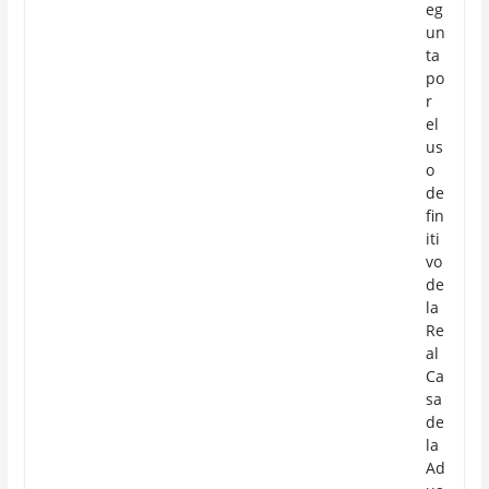
eg
un
ta
po
r
el
us
o
de
fin
iti
vo
de
la
Re
al
Ca
sa
de
la
Ad