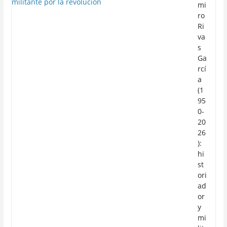
mi
ro
Ri
va
s
Ga
rcí
a
(1
95
0-
20
26
):
hi
st
ori
ad
or
y
mi