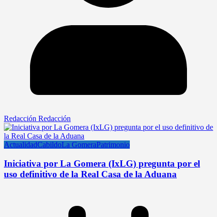
Redacción Redacción
Actualidad
Cabildo
La Gomera
Patrimonio
Iniciativa por La Gomera (IxLG) pregunta por el
uso definitivo de la Real Casa de la Aduana