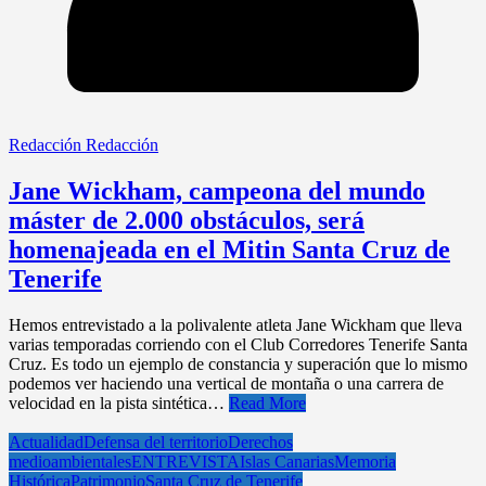
Redacción Redacción
Jane Wickham, campeona del mundo
máster de 2.000 obstáculos, será
homenajeada en el Mitin Santa Cruz de
Tenerife
Hemos entrevistado a la polivalente atleta Jane Wickham que lleva
varias temporadas corriendo con el Club Corredores Tenerife Santa
Cruz. Es todo un ejemplo de constancia y superación que lo mismo
podemos ver haciendo una vertical de montaña o una carrera de
velocidad en la pista sintética…
Read More
Actualidad
Defensa del territorio
Derechos
medioambientales
ENTREVISTA
Islas Canarias
Memoria
Histórica
Patrimonio
Santa Cruz de Tenerife