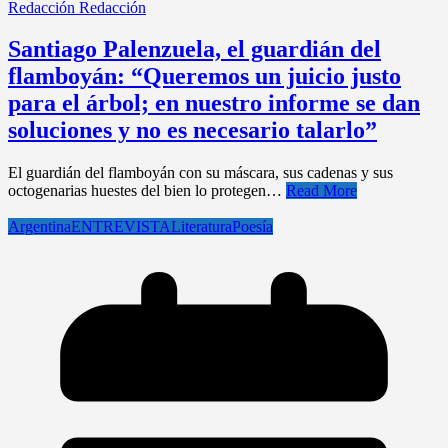
Redacción Redacción
Santiago Palenzuela, el guardián del
flamboyán: “Queremos un juicio justo
para el árbol; en nuestro informe se dan
soluciones y no es necesario talarlo”
El guardián del flamboyán con su máscara, sus cadenas y sus
octogenarias huestes del bien lo protegen…
Read More
Argentina
ENTREVISTA
Literatura
Poesía