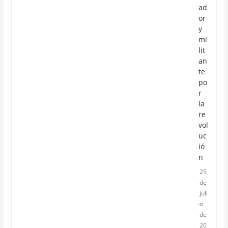
ad
or
y
mi
lit
an
te
po
r
la
re
vol
uc
ió
n
25
de
juli
o
de
20