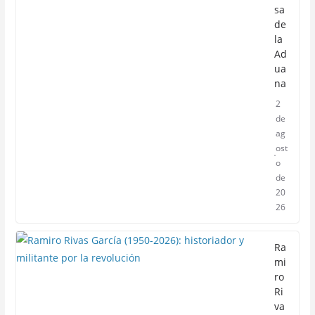
sa
de
la
Ad
ua
na
2
de
ag
ost
o
de
20
26
Ra
mi
ro
Ri
va