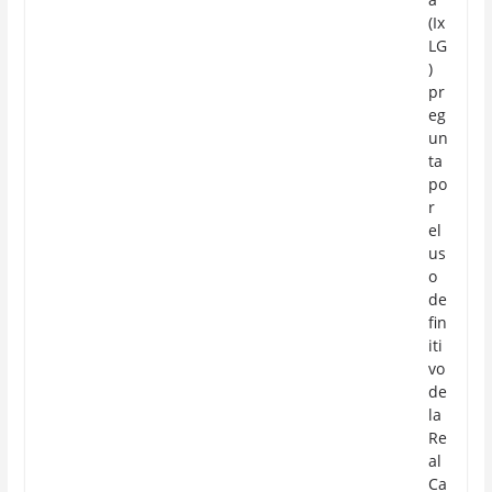
(Ix
LG
)
pr
eg
un
ta
po
r
el
us
o
de
fin
iti
vo
de
la
Re
al
Ca