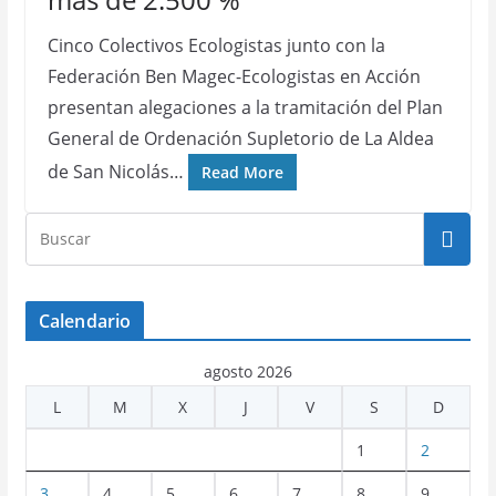
Cinco Colectivos Ecologistas junto con la
Federación Ben Magec-Ecologistas en Acción
presentan alegaciones a la tramitación del Plan
General de Ordenación Supletorio de La Aldea
de San Nicolás…
Read More
Calendario
agosto 2026
L
M
X
J
V
S
D
1
2
3
4
5
6
7
8
9