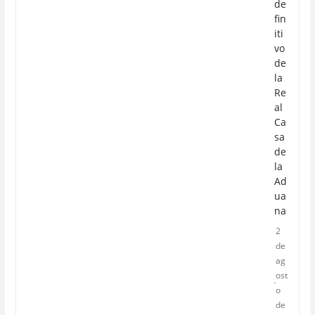
de
fin
iti
vo
de
la
Re
al
Ca
sa
de
la
Ad
ua
na
2
de
ag
ost
o
de