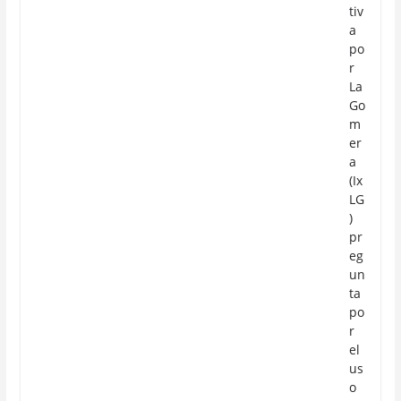
tiv
a
po
r
La
Go
m
er
a
(Ix
LG
)
pr
eg
un
ta
po
r
el
us
o