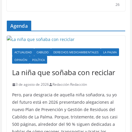
26
Agenda
ACTUALIDAD
CABILDO
DERECHOS MEDIOAMBIENTALES
LA PALMA
OPINIÓN
POLÍTICA
La niña que soñaba con reciclar
3 de agosto de 2026
Redacción Redacción
Pero, para desgracia de aquella niña soñadora, su yo
del futuro está en 2026 presentando alegaciones al
nuevo Plan de Prevención y Gestión de Residuos del
Cabildo de La Palma. Porque, tristemente, de sus casi
500 páginas, alrededor del 90 % siguen dedicadas a
hablar de cómo recoger, transportar y tratar los