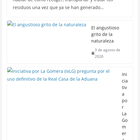
residuos una vez que ya se han generado…
El angustioso
grito de la
naturaleza
3 de agosto de
2026
Ini
cia
tiv
a
po
r
La
Go
m
er
a