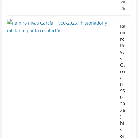
20
26
Ra
mi
ro
Ri
va
s
Ga
rcí
a
(1
95
0-
20
26
):
hi
st
ori