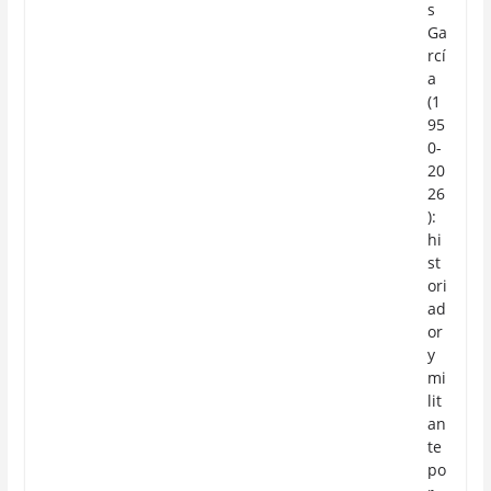
s
Ga
rcí
a
(1
95
0-
20
26
):
hi
st
ori
ad
or
y
mi
lit
an
te
po