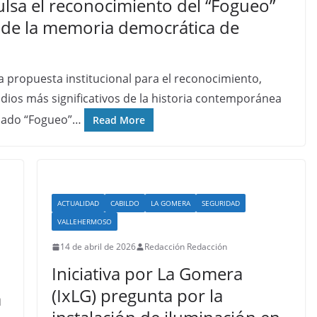
ulsa el reconocimiento del “Fogueo”
de la memoria democrática de
 propuesta institucional para el reconocimiento,
odios más significativos de la historia contemporánea
inado “Fogueo”…
Read More
ACTUALIDAD
CABILDO
LA GOMERA
SEGURIDAD
VALLEHERMOSO
14 de abril de 2026
Redacción Redacción
Iniciativa por La Gomera
(IxLG) pregunta por la
a