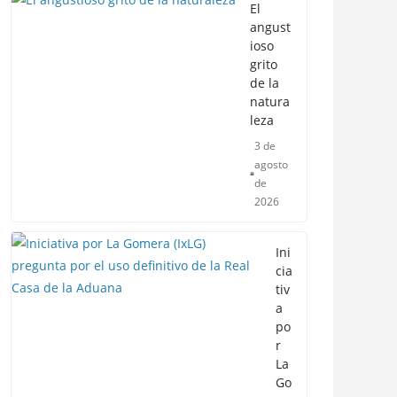
El
angust
ioso
grito
de la
natura
leza
3 de
agosto
de
2026
Ini
cia
tiv
a
po
r
La
Go