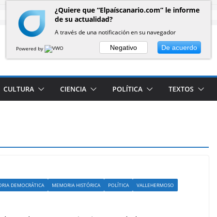
¿Quiere que “Elpaíscanario.com” le informe
de su actualidad?
A través de una notificación en su navegador
Negativo
De acuerdo
Powered by
CULTURA
CIENCIA
POLÍTICA
TEXTOS
RIA DEMOCRÁTICA
MEMORIA HISTÓRICA
POLÍTICA
VALLEHERMOSO