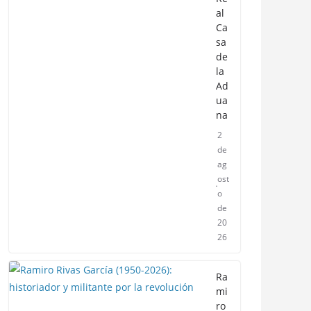
al
Ca
sa
de
la
Ad
ua
na
2
de
ag
ost
o
de
20
26
Ra
mi
ro