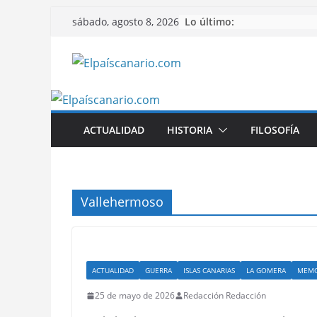
Saltar
Lo último:
sábado, agosto 8, 2026
al
contenido
ACTUALIDAD
HISTORIA
FILOSOFÍA
Vallehermoso
ACTUALIDAD
GUERRA
ISLAS CANARIAS
LA GOMERA
MEMO
25 de mayo de 2026
Redacción Redacción