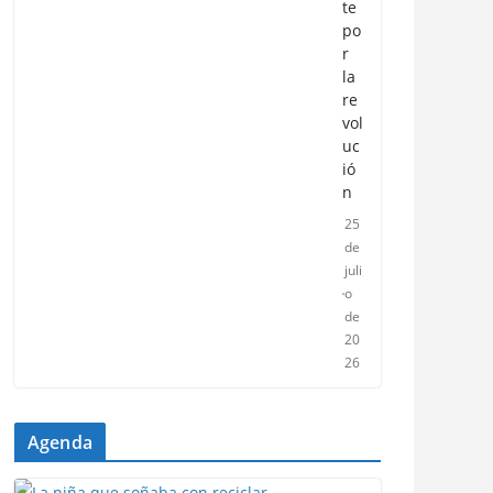
te
po
r
la
re
vol
uc
ió
n
25
de
juli
o
de
20
26
Agenda