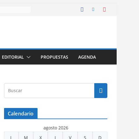
EDITORIAL
PROPUESTAS
AGENDA
Calendario
agosto 2026
L
M
X
J
V
S
D