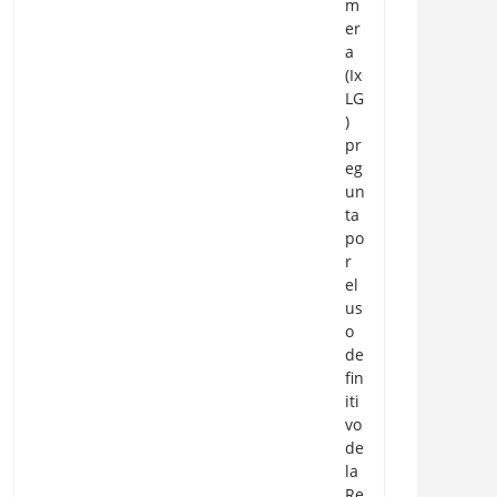
m
er
a
(Ix
LG
)
pr
eg
un
ta
po
r
el
us
o
de
fin
iti
vo
de
la
Re