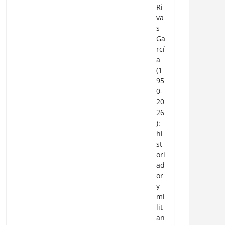
Ri
va
s
Ga
rcí
a
(1
95
0-
20
26
):
hi
st
ori
ad
or
y
mi
lit
an