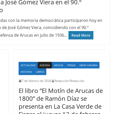
 José Gómez Viera en el 90.º
to
idas con la memoria democrática participaron hoy en
de José Gómez Viera, coincidiendo con el 90.º
defensa de Arucas en julio de 1936…
Read More
ACTUALIDAD
AGENDA
ARUCAS
FIRGAS
GRAN CANARIA
HISTORIA
LIBROS
7 de febrero de 2026
Redacción Redacción
El libro “El Motín de Arucas de
1800” de Ramón Díaz se
presenta en La Casa Verde de