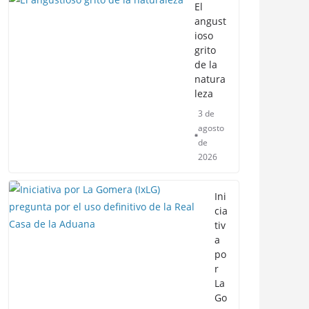
El
angust
ioso
grito
de la
natura
leza
3 de
agosto
de
2026
Ini
cia
tiv
a
po
r
La
Go