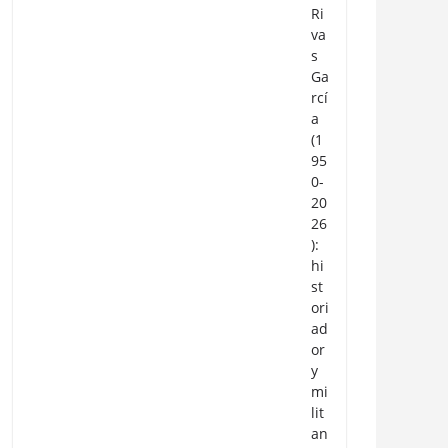
Ri
va
s
Ga
rcí
a
(1
95
0-
20
26
):
hi
st
ori
ad
or
y
mi
lit
an