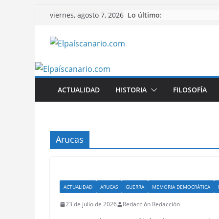
Saltar
Lo último:
viernes, agosto 7, 2026
al
contenido
ACTUALIDAD
HISTORIA
FILOSOFÍA
Arucas
ACTUALIDAD
ARUCAS
GUERRA
MEMORIA DEMOCRÁTICA
23 de julio de 2026
Redacción Redacción