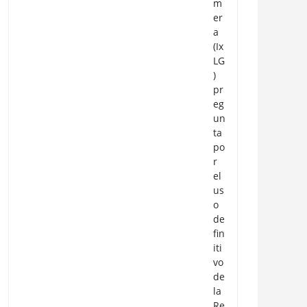
m
er
a
(Ix
LG
)
pr
eg
un
ta
po
r
el
us
o
de
fin
iti
vo
de
la
Re