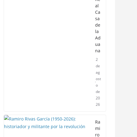
al
Ca
sa
de
la
Ad
ua
na
2
de
ag
ost
o
de
20
26
Ra
mi
ro