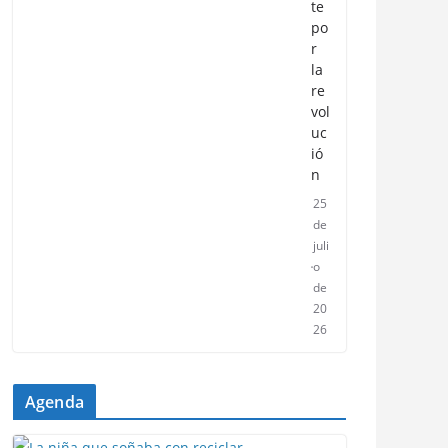
te
po
r
la
re
vol
uc
ió
n
25
de
juli
o
de
20
26
Agenda