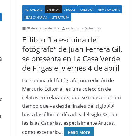
ACTUALIDAD
AGENDA
ARUCAS
CULTURA
GRAN CANARIA
ISLAS CANARIAS
LITERATURA
28 de marzo de 2025
Redacción Redacción
El libro “La esquina del
fotógrafo” de Juan Ferrera Gil,
a
se presenta en La Casa Verde
de Firgas el viernes 4 de abril
La esquina del fotógrafo, una edición de
Mercurio Editorial, es una colección de
relatos entrelazados, que se mueven en un
mo
tiempo que va desde finales del siglo XIX
hasta las últimas décadas del siglo XX; con
u
las Islas Canarias, especialmente Arucas,
como escenario…
Read More