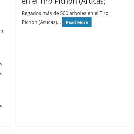
en el Tiro Pichón (Arucas)
Regados más de 500 árboles en el Tiro
Pichón (Arucas)…
Read More
ón
e
ca
e