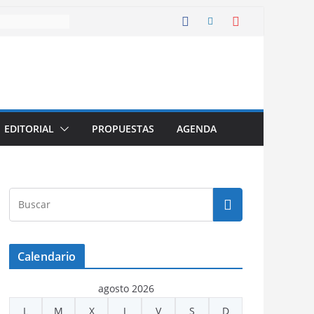
EDITORIAL
PROPUESTAS
AGENDA
Calendario
agosto 2026
L
M
X
J
V
S
D