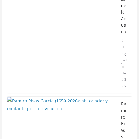
de
la
Ad
ua
na
2
de
ag
ost
o
de
20
26
Ra
mi
ro
Ri
va
s