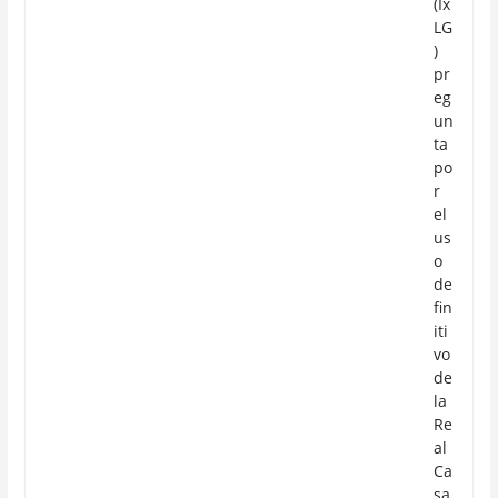
(Ix
LG
)
pr
eg
un
ta
po
r
el
us
o
de
fin
iti
vo
de
la
Re
al
Ca
sa