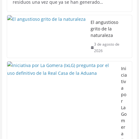
residuos una vez que ya se han generado…
El angustioso
grito de la
naturaleza
3 de agosto de
2026
Ini
cia
tiv
a
po
r
La
Go
m
er
a