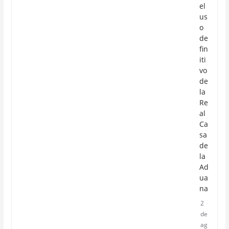
el
us
o
de
fin
iti
vo
de
la
Re
al
Ca
sa
de
la
Ad
ua
na
2
de
ag