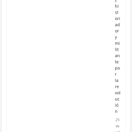
hi
st
ori
ad
or
y
mi
lit
an
te
po
r
la
re
vol
uc
ió
n
25
de