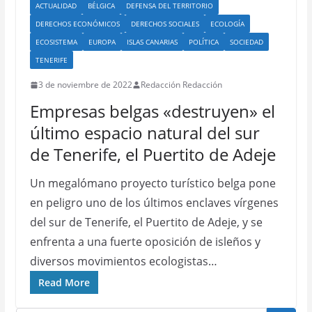
ACTUALIDAD
BÉLGICA
DEFENSA DEL TERRITORIO
DERECHOS ECONÓMICOS
DERECHOS SOCIALES
ECOLOGÍA
ECOSISTEMA
EUROPA
ISLAS CANARIAS
POLÍTICA
SOCIEDAD
TENERIFE
3 de noviembre de 2022
Redacción Redacción
Empresas belgas «destruyen» el
último espacio natural del sur
de Tenerife, el Puertito de Adeje
Un megalómano proyecto turístico belga pone
en peligro uno de los últimos enclaves vírgenes
del sur de Tenerife, el Puertito de Adeje, y se
enfrenta a una fuerte oposición de isleños y
diversos movimientos ecologistas…
Read More