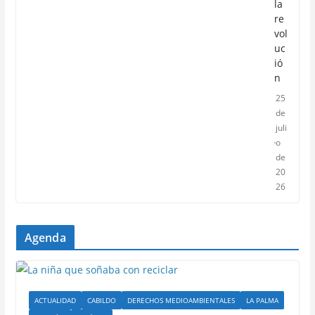
la
re
vol
uc
ió
n
25
de
juli
o
de
20
26
Agenda
ACTUALIDAD
CABILDO
DERECHOS MEDIOAMBIENTALES
LA PALMA