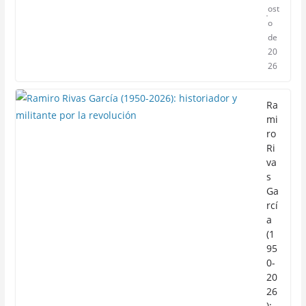
ost
o
de
20
26
Ra
mi
ro
Ri
va
s
Ga
rcí
a
(1
95
0-
20
26
):