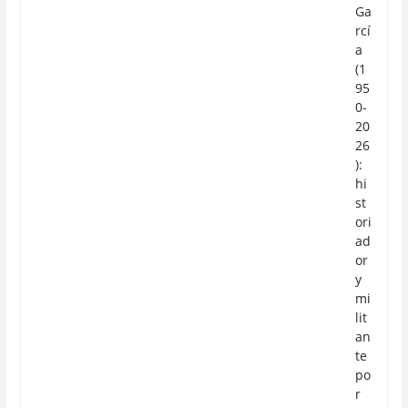
Ga
rcí
a
(1
95
0-
20
26
):
hi
st
ori
ad
or
y
mi
lit
an
te
po
r