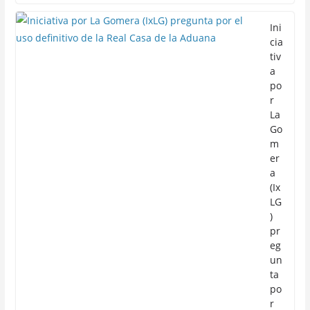
Ini
cia
tiv
a
po
r
La
Go
m
er
a
(Ix
LG
)
pr
eg
un
ta
po
r