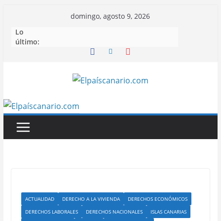
Saltar
domingo, agosto 9, 2026
al
Lo
contenido
último:
ACTUALIDAD
DERECHO A LA VIVIENDA
DERECHOS ECONÓMICOS
DERECHOS LABORALES
DERECHOS NACIONALES
ISLAS CANARIAS