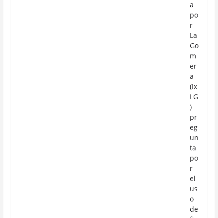
a
po
r
La
Go
m
er
a
(Ix
LG
)
pr
eg
un
ta
po
r
el
us
o
de