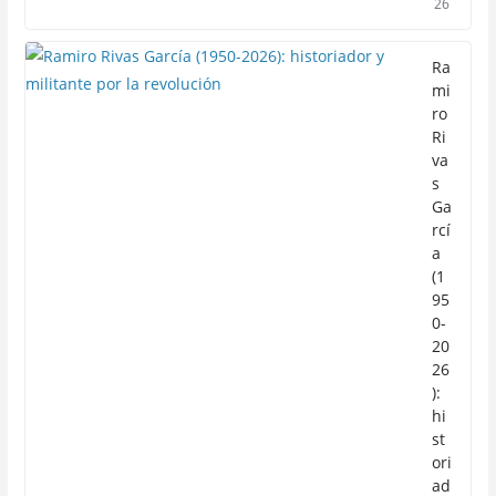
26
Ra
mi
ro
Ri
va
s
Ga
rcí
a
(1
95
0-
20
26
):
hi
st
ori
ad