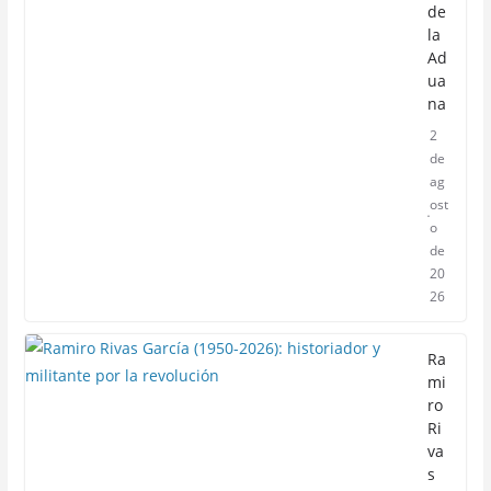
de
la
Ad
ua
na
2
de
ag
ost
o
de
20
26
Ra
mi
ro
Ri
va
s