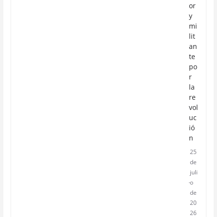
or
y
mi
lit
an
te
po
r
la
re
vol
uc
ió
n
25
de
juli
o
de
20
26