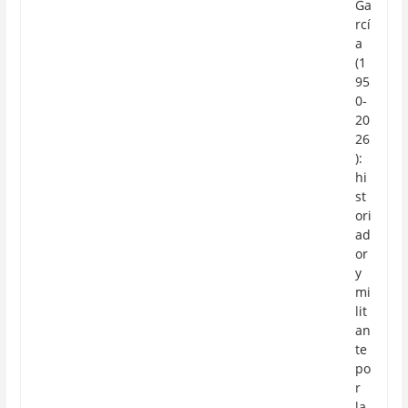
Ga
rcí
a
(1
95
0-
20
26
):
hi
st
ori
ad
or
y
mi
lit
an
te
po
r
la