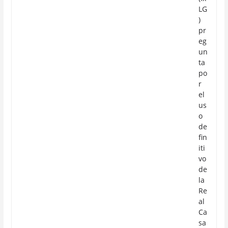
LG
)
pr
eg
un
ta
po
r
el
us
o
de
fin
iti
vo
de
la
Re
al
Ca
sa