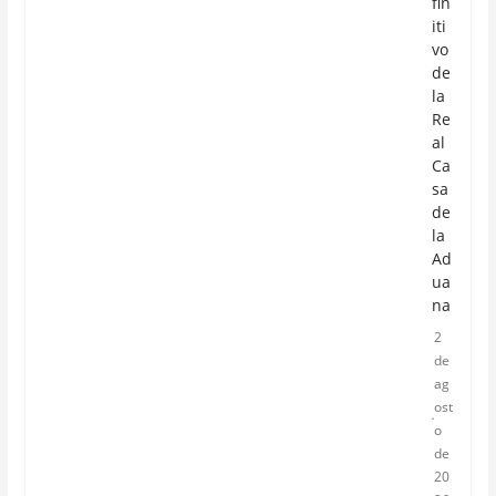
fin
iti
vo
de
la
Re
al
Ca
sa
de
la
Ad
ua
na
2
de
ag
ost
o
de
20