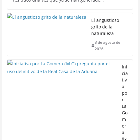
El angustioso
grito de la
naturaleza
3 de agosto de
2026
Ini
cia
tiv
a
po
r
La
Go
m
er
a
(Ix