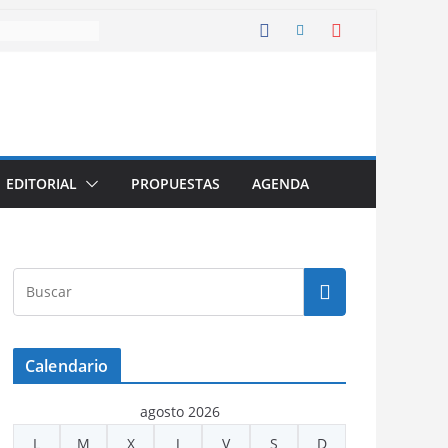
EDITORIAL
PROPUESTAS
AGENDA
Calendario
agosto 2026
L
M
X
J
V
S
D