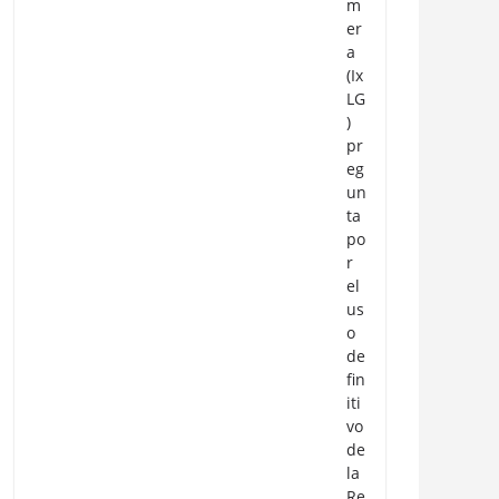
m
er
a
(Ix
LG
)
pr
eg
un
ta
po
r
el
us
o
de
fin
iti
vo
de
la
Re