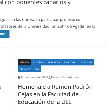
al con ponentes canarios y
iguas en las que van a participar profesores
ofesores de la Universidad Ibn Zohr de Agadir, en la
More
AGENDA
CULTURA
EL HIERRO
FOLKLORE
LA LAGUNA
MEMORIA
ULL
16 de mayo de 2024
Redacción Redacción
a
Homenaje a Ramón Padrón
Cejas en la Facultad de
Educación de la ULL