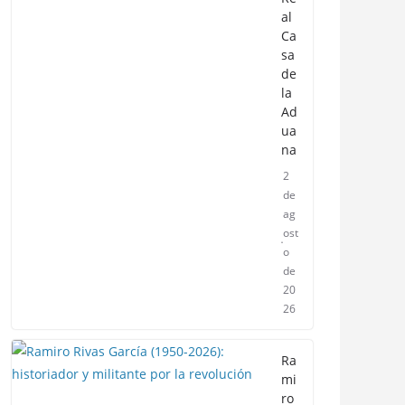
al
Ca
sa
de
la
Ad
ua
na
2
de
ag
ost
o
de
20
26
Ra
mi
ro