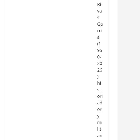
Ri
va
s
Ga
rcí
a
(1
95
0-
20
26
):
hi
st
ori
ad
or
y
mi
lit
an