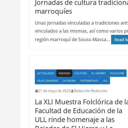
Jornadas de cultura tradicion
marroquíes
Unas jornadas vinculadas a tradiciones ant
vinculados a las mismas, así como varios pr
región marroquí de Souss-Massa…
Read 
ACTUALIDAD
AGENDA
CULTURA
EL HIERRO
FOLKLORE
ISLAS CANARIAS
LA PALMA
PATRIMONIO
ULL
21 de mayo de 2025
Redacción Redacción
La XLI Muestra Folclórica de l
Facultad de Educación de la
ULL rinde homenaje a las