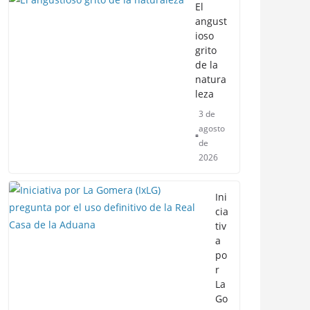
El
angust
ioso
grito
de la
natura
leza
3 de
agosto
de
2026
Ini
cia
tiv
a
po
r
La
Go