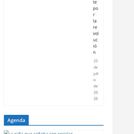
te
po
r
la
re
vol
uc
ió
n
25
de
juli
o
de
20
26
Agenda