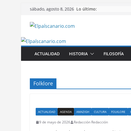
Saltar
Lo último:
sábado, agosto 8, 2026
al
contenido
ACTUALIDAD
HISTORIA
FILOSOFÍA
Folklore
ACTUALIDAD
AGENDA
AMAZIGH
CULTURA
FOLKLORE
9 de mayo de 2026
Redacción Redacción