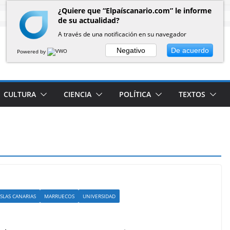
¿Quiere que “Elpaíscanario.com” le informe
de su actualidad?
A través de una notificación en su navegador
Negativo
De acuerdo
Powered by
CULTURA
CIENCIA
POLÍTICA
TEXTOS
ISLAS CANARIAS
MARRUECOS
UNIVERSIDAD