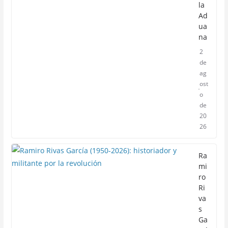
la
Ad
ua
na
2
de
ag
ost
o
de
20
26
Ra
mi
ro
Ri
va
s
Ga