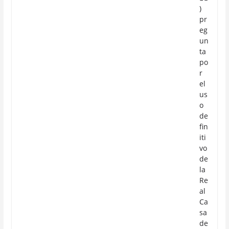
)
pr
eg
un
ta
po
r
el
us
o
de
fin
iti
vo
de
la
Re
al
Ca
sa
de