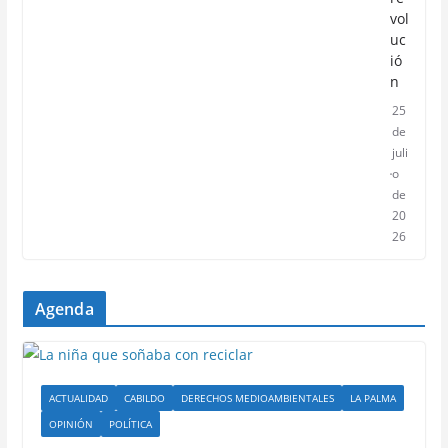
vol
uc
ió
n
25
de
juli
o
de
20
26
Agenda
ACTUALIDAD
CABILDO
DERECHOS MEDIOAMBIENTALES
LA PALMA
OPINIÓN
POLÍTICA