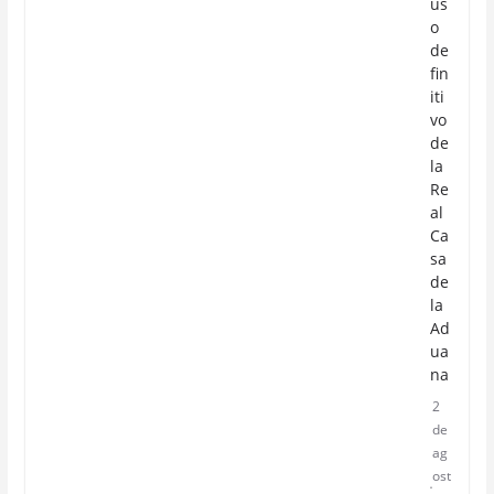
us
o
de
fin
iti
vo
de
la
Re
al
Ca
sa
de
la
Ad
ua
na
2
de
ag
ost