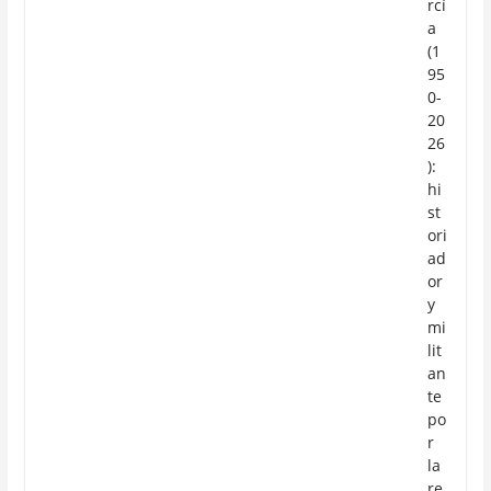
rcí
a
(1
95
0-
20
26
):
hi
st
ori
ad
or
y
mi
lit
an
te
po
r
la
re