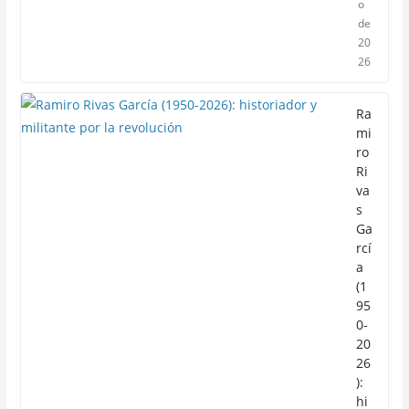
o
de
20
26
Ra
mi
ro
Ri
va
s
Ga
rcí
a
(1
95
0-
20
26
):
hi