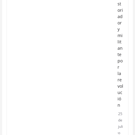
st
ori
ad
or
y
mi
lit
an
te
po
r
la
re
vol
uc
ió
n
25
de
juli
o