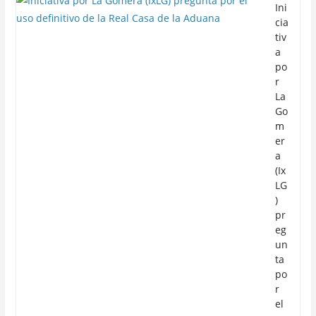
Ini
cia
tiv
a
po
r
La
Go
m
er
a
(Ix
LG
)
pr
eg
un
ta
po
r
el