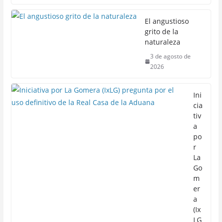
El angustioso
grito de la
naturaleza
3 de agosto de
2026
Ini
cia
tiv
a
po
r
La
Go
m
er
a
(Ix
LG