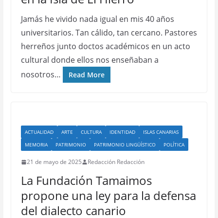
Jamás he vivido nada igual en mis 40 años
universitarios. Tan cálido, tan cercano. Pastores
herreños junto doctos académicos en un acto
cultural donde ellos nos enseñaban a
nosotros…
Read More
ACTUALIDAD
ARTE
CULTURA
IDENTIDAD
ISLAS CANARIAS
MEMORIA
PATRIMONIO
PATRIMONIO LINGÜÍSTICO
POLÍTICA
21 de mayo de 2025
Redacción Redacción
La Fundación Tamaimos
propone una ley para la defensa
del dialecto canario