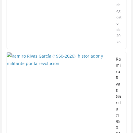
de
ag
ost
o
de
20
26
Ra
mi
ro
Ri
va
s
Ga
rcí
a
(1
95
0-