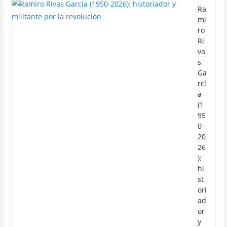
Ra
mi
ro
Ri
va
s
Ga
rcí
a
(1
95
0-
20
26
):
hi
st
ori
ad
or
y