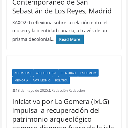
Contemporáneo de San
Sebastián de Los Reyes, Madrid
XAXO2.0 reflexiona sobre la relación entre el
museo y la identidad canaria, a través de un
prisma decolonial…
Read More
ACTUALIDAD
ARQUEOLOGÍA
IDENTIDAD
LA GOMERA
MEMORIA
PATRIMONIO
POLÍTICA
13 de mayo de 2025
Redacción Redacción
Iniciativa por La Gomera (IxLG)
impulsa la recuperación del
patrimonio arqueológico
gomero disperso fuera de la isla