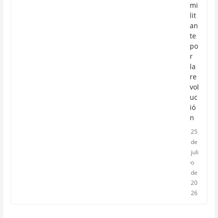
mi
lit
an
te
po
r
la
re
vol
uc
ió
n
25
de
juli
o
de
20
26