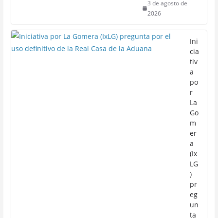
3 de agosto de
2026
Ini
cia
tiv
a
po
r
La
Go
m
er
a
(Ix
LG
)
pr
eg
un
ta