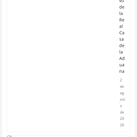
vo
de
la
Re
al
Ca
sa
de
la
Ad
ua
na
2
de
ag
ost
o
de
20
26