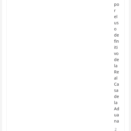
po
r
el
us
o
de
fin
iti
vo
de
la
Re
al
Ca
sa
de
la
Ad
ua
na
2