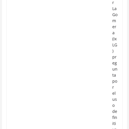
r
La
Go
m
er
a
(Ix
LG
)
pr
eg
un
ta
po
r
el
us
o
de
fin
iti