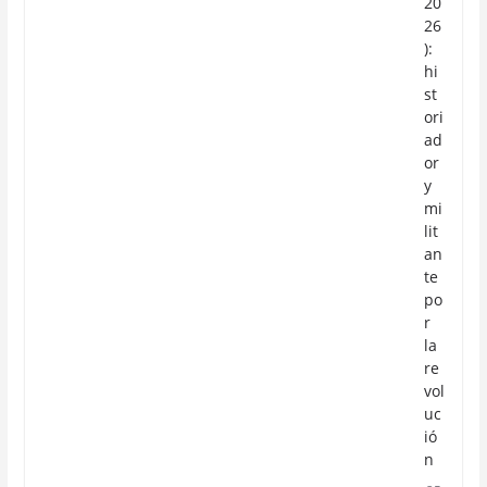
20
26
):
hi
st
ori
ad
or
y
mi
lit
an
te
po
r
la
re
vol
uc
ió
n