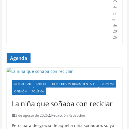
25
de
juli
o
de
20
26
Agenda
ACTUALIDAD
CABILDO
DERECHOS MEDIOAMBIENTALES
LA PALMA
OPINIÓN
POLÍTICA
La niña que soñaba con reciclar
3 de agosto de 2026
Redacción Redacción
Pero, para desgracia de aquella niña soñadora, su yo