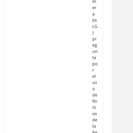
m
er
a
(Ix
LG
)
pr
eg
un
ta
po
r
el
us
o
de
fin
iti
vo
de
la
Re