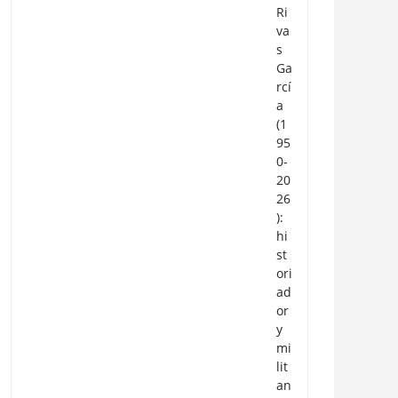
Ri
va
s
Ga
rcí
a
(1
95
0-
20
26
):
hi
st
ori
ad
or
y
mi
lit
an