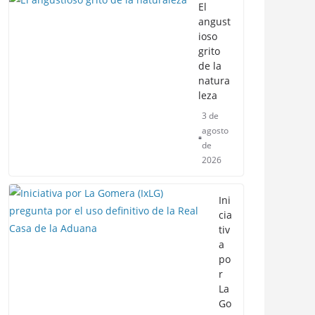
El
angust
ioso
grito
de la
natura
leza
3 de
agosto
de
2026
Ini
cia
tiv
a
po
r
La
Go