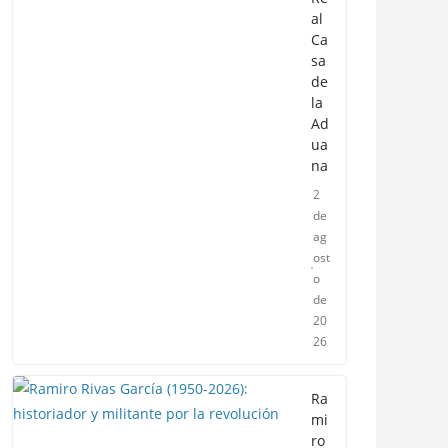
al
Ca
sa
de
la
Ad
ua
na
2
de
ag
ost
o
de
20
26
Ra
mi
ro