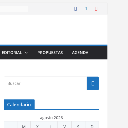
EDITORIAL
PROPUESTAS
AGENDA
Calendario
agosto 2026
L
M
X
J
V
S
D