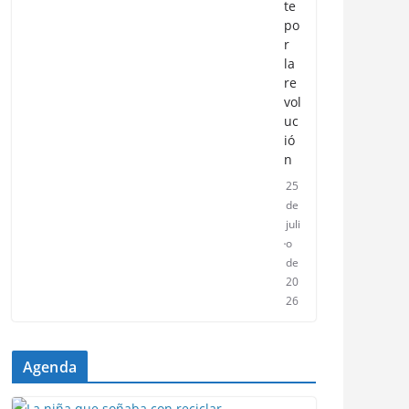
te
po
r
la
re
vol
uc
ió
n
25
de
juli
o
de
20
26
Agenda