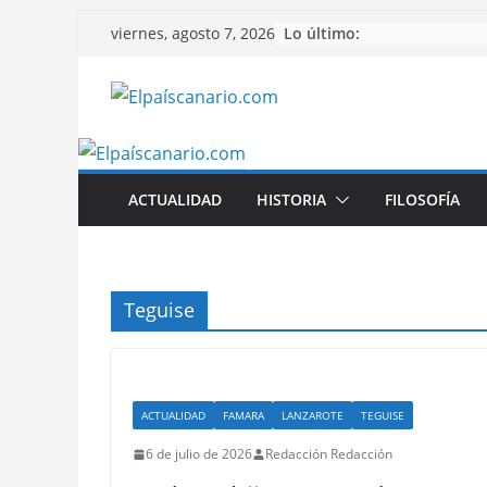
Saltar
Lo último:
viernes, agosto 7, 2026
al
contenido
ACTUALIDAD
HISTORIA
FILOSOFÍA
Teguise
ACTUALIDAD
FAMARA
LANZAROTE
TEGUISE
6 de julio de 2026
Redacción Redacción