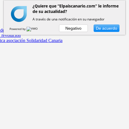
¿Quiere que “Elpaíscanario.com” le informe
de su actualidad?
A través de una notificación en su navegador
Negativo
De acuerdo
Powered by
 de la Real Casa de la Aduana
a revolución
rica asociación Solidaridad Canaria