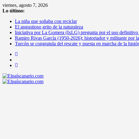
Saltar
viernes, agosto 7, 2026
al
Lo último:
contenido
La niña que soñaba con reciclar
El angustioso grito de la naturaleza
Iniciativa por La Gomera (IxLG) pregunta por el uso definitivo
Ramiro Rivas García (1950-2026): historiador y militante por l
Turcón se congratula del rescate y puesta en marcha de la histó