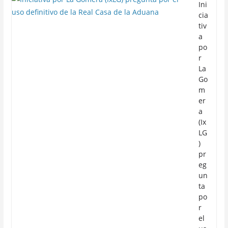
Ini
cia
tiv
a
po
r
La
Go
m
er
a
(Ix
LG
)
pr
eg
un
ta
po
r
el