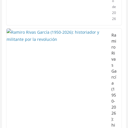
o
de
20
26
Ra
mi
ro
Ri
va
s
Ga
rcí
a
(1
95
0-
20
26
):
hi