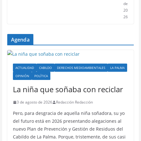
de
20
26
Agenda
ACTUALIDAD
CABILDO
DERECHOS MEDIOAMBIENTALES
LA PALMA
OPINIÓN
POLÍTICA
La niña que soñaba con reciclar
3 de agosto de 2026
Redacción Redacción
Pero, para desgracia de aquella niña soñadora, su yo
del futuro está en 2026 presentando alegaciones al
nuevo Plan de Prevención y Gestión de Residuos del
Cabildo de La Palma. Porque, tristemente, de sus casi