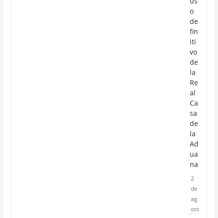
us
o
de
fin
iti
vo
de
la
Re
al
Ca
sa
de
la
Ad
ua
na
2
de
ag
ost