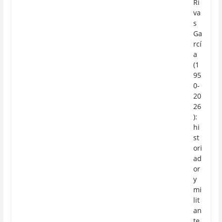
Ri
va
s
Ga
rcí
a
(1
95
0-
20
26
):
hi
st
ori
ad
or
y
mi
lit
an
te