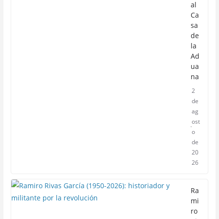
al
Ca
sa
de
la
Ad
ua
na
2
de
ag
ost
o
de
20
26
Ra
mi
ro