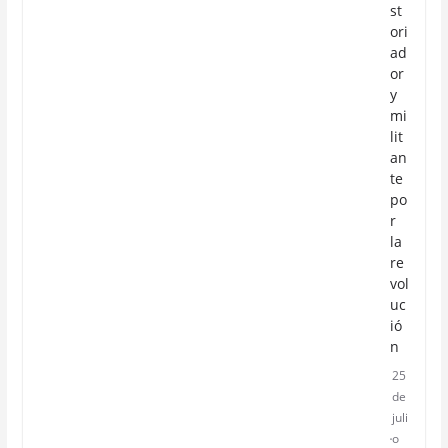
st
ori
ad
or
y
mi
lit
an
te
po
r
la
re
vol
uc
ió
n
25
de
juli
o