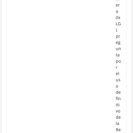
er
a
(Ix
LG
)
pr
eg
un
ta
po
r
el
us
o
de
fin
iti
vo
de
la
Re