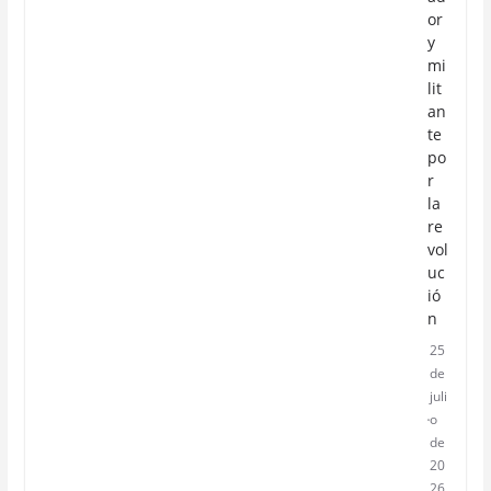
or
y
mi
lit
an
te
po
r
la
re
vol
uc
ió
n
25
de
juli
o
de
20
26