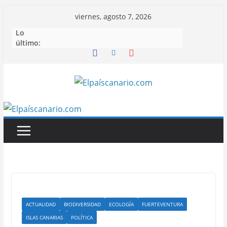
Saltar
viernes, agosto 7, 2026
al
Lo
contenido
último:
ACTUALIDAD
BIODIVERSIDAD
ECOLOGÍA
FUERTEVENTURA
ISLAS CANARIAS
POLÍTICA