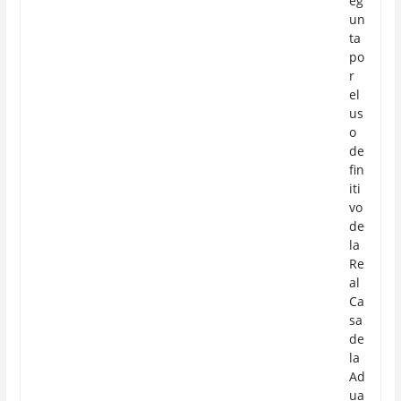
eg
un
ta
po
r
el
us
o
de
fin
iti
vo
de
la
Re
al
Ca
sa
de
la
Ad
ua