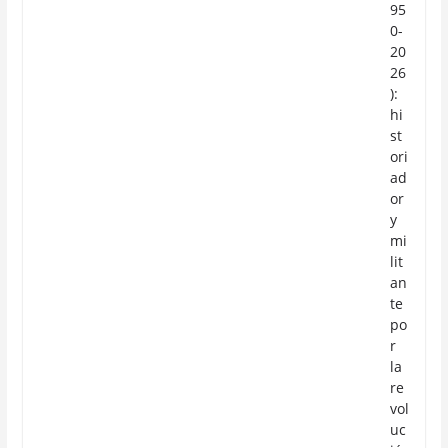
95
0-
20
26
):
hi
st
ori
ad
or
y
mi
lit
an
te
po
r
la
re
vol
uc