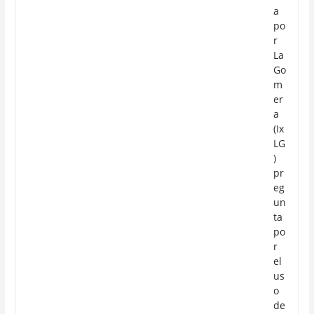
a
po
r
La
Go
m
er
a
(Ix
LG
)
pr
eg
un
ta
po
r
el
us
o
de