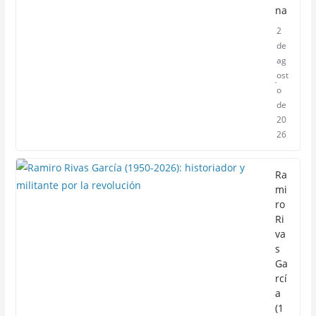
na
2
de
ag
ost
o
de
20
26
Ra
mi
ro
Ri
va
s
Ga
rcí
a
(1