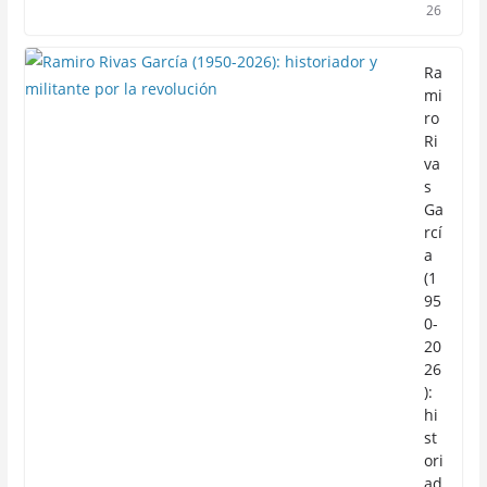
26
Ra
mi
ro
Ri
va
s
Ga
rcí
a
(1
95
0-
20
26
):
hi
st
ori
ad