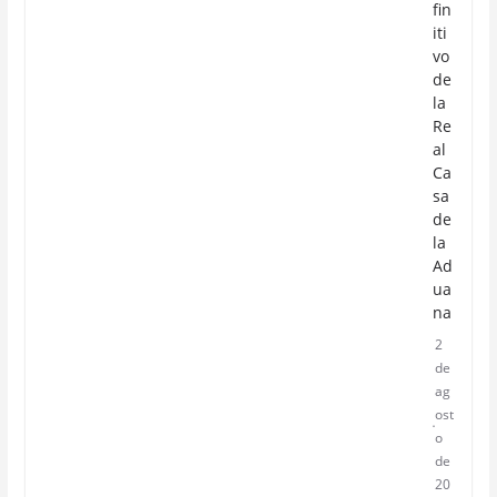
fin
iti
vo
de
la
Re
al
Ca
sa
de
la
Ad
ua
na
2
de
ag
ost
o
de
20