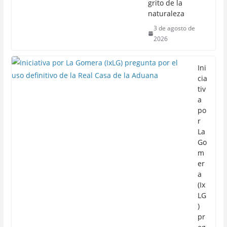
grito de la
naturaleza
3 de agosto de
2026
Ini
cia
tiv
a
po
r
La
Go
m
er
a
(Ix
LG
)
pr