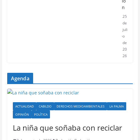
ió
n
25
de
juli
o
de
20
26
Agenda
ACTUALIDAD
CABILDO
DERECHOS MEDIOAMBIENTALES
LA PALMA
OPINIÓN
POLÍTICA
La niña que soñaba con reciclar