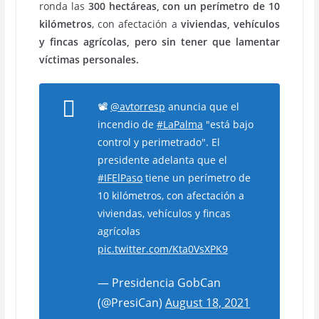
ronda las
300 hectáreas, con un perímetro de 10
kilómetros
, con afectación a
viviendas, vehículos
y fincas agrícolas, pero sin tener que lamentar
víctimas personales.
📽️
@avtorresp
anuncia que el
incendio de
#LaPalma
"está bajo
control y perimetrado". El
presidente adelanta que el
#IFElPaso
tiene un perímetro de
10 kilómetros, con afectación a
viviendas, vehículos y fincas
agrícolas
pic.twitter.com/Kta0VsXPK9
— Presidencia GobCan
(@PresiCan)
August 18, 2021