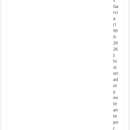
s
Ga
rcí
a
(1
95
0-
20
26
):
hi
st
ori
ad
or
y
mi
lit
an
te
po
r