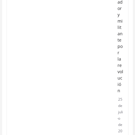
ad
or
y
mi
lit
an
te
po
r
la
re
vol
uc
ió
n
25
de
juli
o
de
20