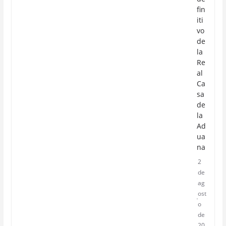
fin
iti
vo
de
la
Re
al
Ca
sa
de
la
Ad
ua
na
2
de
ag
ost
o
de
20