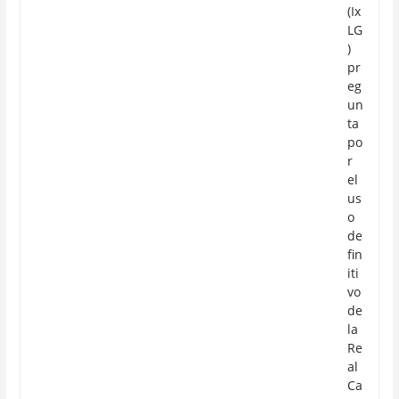
(Ix
LG
)
pr
eg
un
ta
po
r
el
us
o
de
fin
iti
vo
de
la
Re
al
Ca