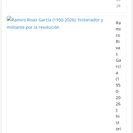
26
Ra
mi
ro
Ri
va
s
Ga
rcí
a
(1
95
0-
20
26
):
hi
st
ori