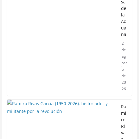
sa
de
la
Ad
ua
na
2
de
ag
ost
o
de
20
26
Ra
mi
ro
Ri
va