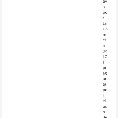
tiv
a
po
r
La
Go
m
er
a
(Ix
LG
)
pr
eg
un
ta
po
r
el
us
o
de