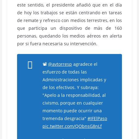
este sentido, el presidente añadió que en el día
de hoy los trabajos se están centrando en tareas
de remate y refresco con medios terrestres, en los
que participa un dispositivo de más de 160
personas, quedando los medios aéreos en alerta
por si fuera necesaria su intervención.
📽️
@avtorresp
agradece el
esfuerzo de todas las
Administraciones implicadas y
de los efectivos. Y subraya:
"Apelo a la responsabilidad, al
civismo, porque en cualquier
momento puede ocurrir una
tremenda desgracia"
#IFElPaso
pic.twitter.com/QObnsG8nLf