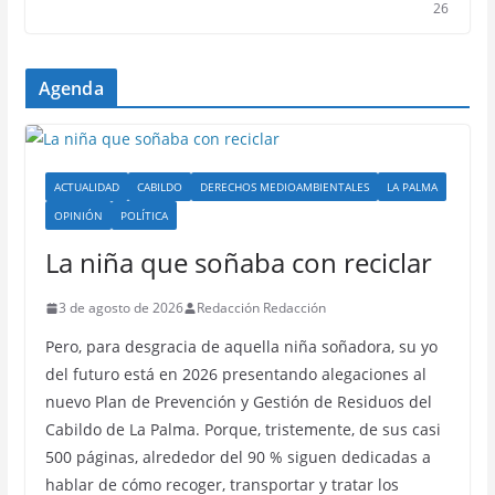
26
Agenda
ACTUALIDAD
CABILDO
DERECHOS MEDIOAMBIENTALES
LA PALMA
OPINIÓN
POLÍTICA
La niña que soñaba con reciclar
3 de agosto de 2026
Redacción Redacción
Pero, para desgracia de aquella niña soñadora, su yo
del futuro está en 2026 presentando alegaciones al
nuevo Plan de Prevención y Gestión de Residuos del
Cabildo de La Palma. Porque, tristemente, de sus casi
500 páginas, alrededor del 90 % siguen dedicadas a
hablar de cómo recoger, transportar y tratar los