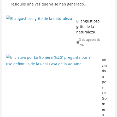
residuos una vez que ya se han generado…
El angustioso
grito de la
naturaleza
3 de agosto de
2026
Ini
cia
tiv
a
po
r
La
Go
m
er
a