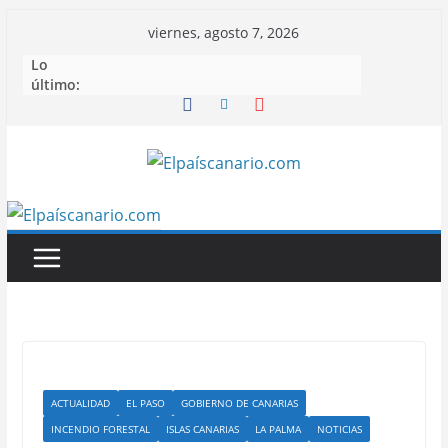
Saltar
viernes, agosto 7, 2026
al
Lo
contenido
último:
ACTUALIDAD
EL PASO
GOBIERNO DE CANARIAS
INCENDIO FORESTAL
ISLAS CANARIAS
LA PALMA
NOTICIAS