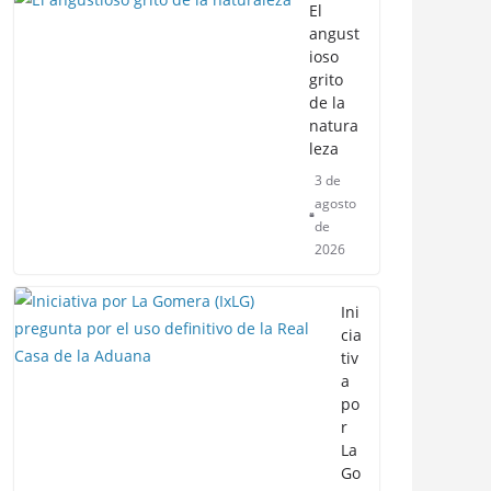
El
angust
ioso
grito
de la
natura
leza
3 de
agosto
de
2026
Ini
cia
tiv
a
po
r
La
Go