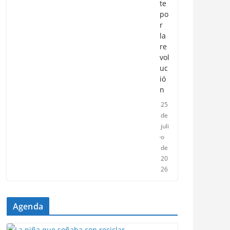
te
po
r
la
re
vol
uc
ió
n
25
de
juli
o
de
20
26
Agenda