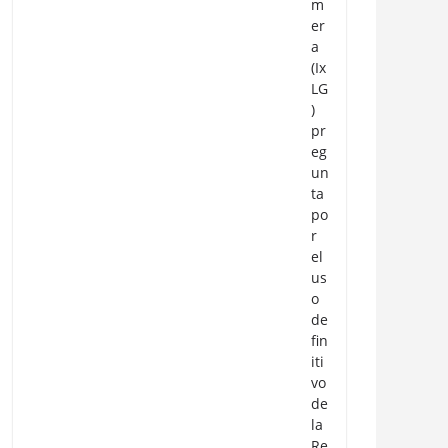
m
er
a
(Ix
LG
)
pr
eg
un
ta
po
r
el
us
o
de
fin
iti
vo
de
la
Re