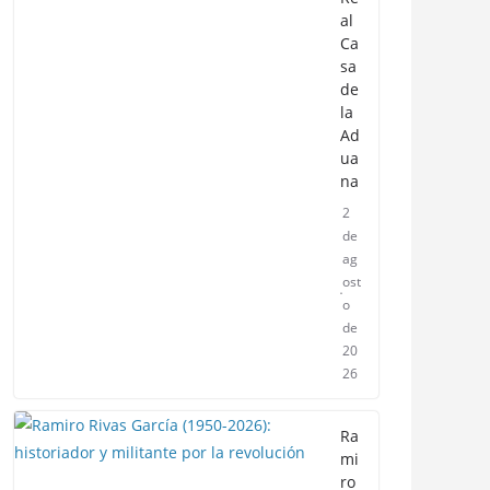
al
Ca
sa
de
la
Ad
ua
na
2
de
ag
ost
o
de
20
26
Ra
mi
ro