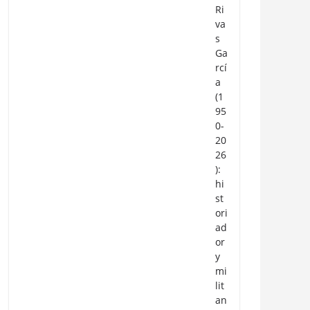
Ri
va
s
Ga
rcí
a
(1
95
0-
20
26
):
hi
st
ori
ad
or
y
mi
lit
an