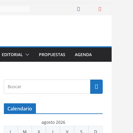
EDITORIAL
PROPUESTAS
AGENDA
Calendario
agosto 2026
L
M
X
J
V
S
D