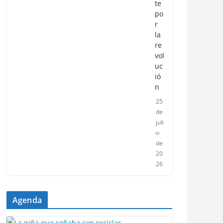
te
po
r
la
re
vol
uc
ió
n
25
de
juli
o
de
20
26
Agenda