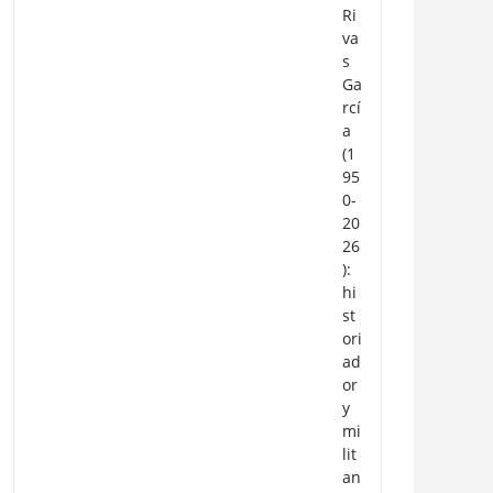
Ri
va
s
Ga
rcí
a
(1
95
0-
20
26
):
hi
st
ori
ad
or
y
mi
lit
an