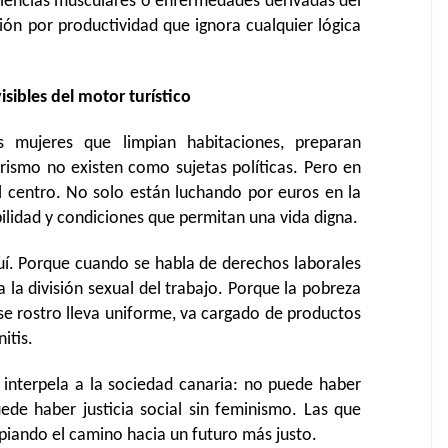
olencias musculares o enfermedades derivadas del
sión por productividad que ignora cualquier lógica
isibles del motor turístico
las mujeres que limpian habitaciones, preparan
urismo no existen como sujetas políticas. Pero en
el centro. No solo están luchando por euros en la
bilidad y condiciones que permitan una vida digna.
quí. Porque cuando se habla de derechos laborales
 la división sexual del trabajo. Porque la pobreza
ese rostro lleva uniforme, va cargado de productos
itis.
e interpela a la sociedad canaria: no puede haber
puede haber justicia social sin feminismo. Las que
mpiando el camino hacia un futuro más justo.