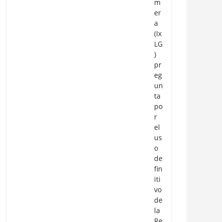
m
er
a
(Ix
LG
)
pr
eg
un
ta
po
r
el
us
o
de
fin
iti
vo
de
la
Re