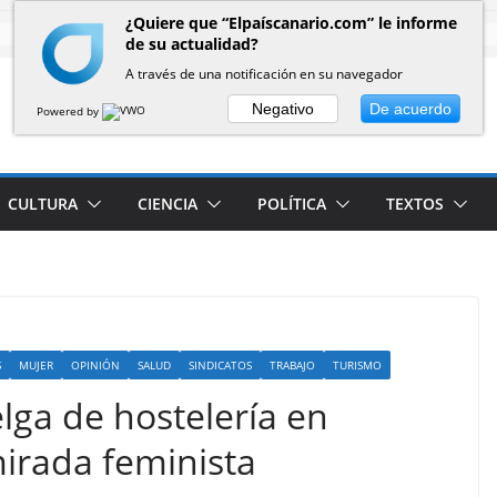
¿Quiere que “Elpaíscanario.com” le informe
de su actualidad?
A través de una notificación en su navegador
Negativo
De acuerdo
Powered by
CULTURA
CIENCIA
POLÍTICA
TEXTOS
S
MUJER
OPINIÓN
SALUD
SINDICATOS
TRABAJO
TURISMO
lga de hostelería en
irada feminista