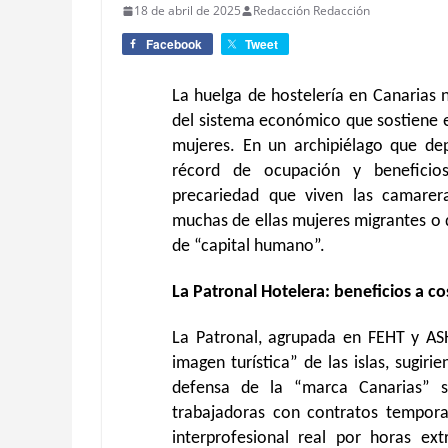
18 de abril de 2025
Redacción Redacción
Facebook
Tweet
La huelga de hostelería en Canarias n
del sistema económico que sostiene el
mujeres. En un archipiélago que dep
récord de ocupación y beneficios
precariedad que viven las camareras
muchas de ellas mujeres migrantes o de
de “capital humano”.
La Patronal Hotelera: beneficios a c
La Patronal, agrupada en FEHT y AS
imagen turística” de las islas, sugiri
defensa de la “marca Canarias” s
trabajadoras con contratos tempora
interprofesional real por horas ex