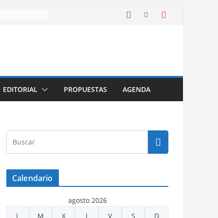
EDITORIAL
PROPUESTAS
AGENDA
Calendario
agosto 2026
L
M
X
J
V
S
D