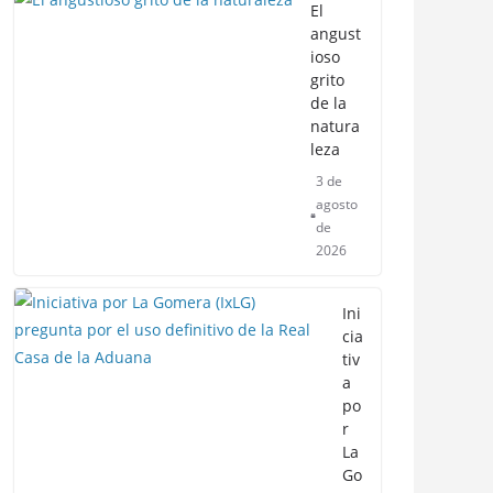
El
angust
ioso
grito
de la
natura
leza
3 de
agosto
de
2026
Ini
cia
tiv
a
po
r
La
Go