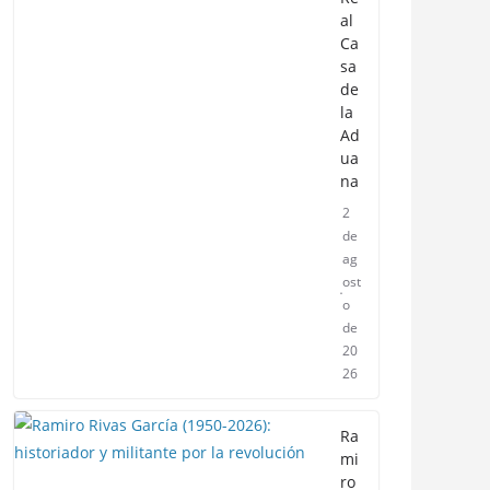
al
Ca
sa
de
la
Ad
ua
na
2
de
ag
ost
o
de
20
26
Ra
mi
ro