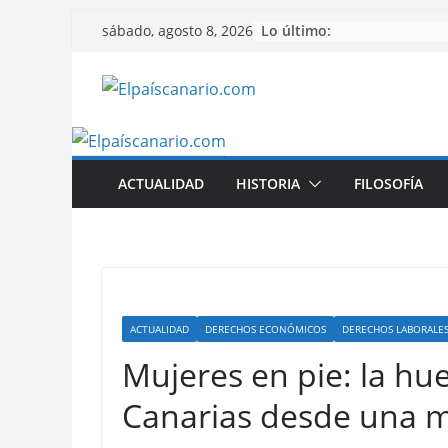
Saltar
Lo último:
sábado, agosto 8, 2026
al
contenido
ACTUALIDAD
HISTORIA
FILOSOFÍA
ACTUALIDAD
DERECHOS ECONÓMICOS
DERECHOS LABORALE
Mujeres en pie: la hue
Canarias desde una m