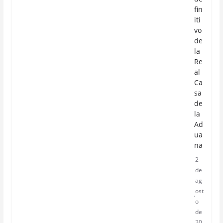
fin
iti
vo
de
la
Re
al
Ca
sa
de
la
Ad
ua
na
2
de
ag
ost
o
de
20