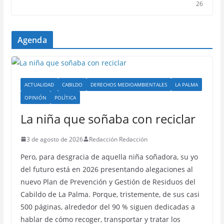
26
Agenda
ACTUALIDAD
CABILDO
DERECHOS MEDIOAMBIENTALES
LA PALMA
OPINIÓN
POLÍTICA
La niña que soñaba con reciclar
3 de agosto de 2026
Redacción Redacción
Pero, para desgracia de aquella niña soñadora, su yo
del futuro está en 2026 presentando alegaciones al
nuevo Plan de Prevención y Gestión de Residuos del
Cabildo de La Palma. Porque, tristemente, de sus casi
500 páginas, alrededor del 90 % siguen dedicadas a
hablar de cómo recoger, transportar y tratar los