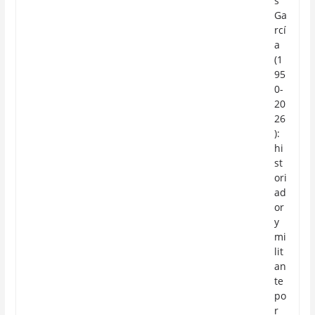
s
Ga
rcí
a
(1
95
0-
20
26
):
hi
st
ori
ad
or
y
mi
lit
an
te
po
r