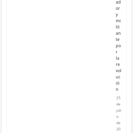
ad
or
y
mi
lit
an
te
po
r
la
re
vol
uc
ió
n
25
de
juli
o
de
20