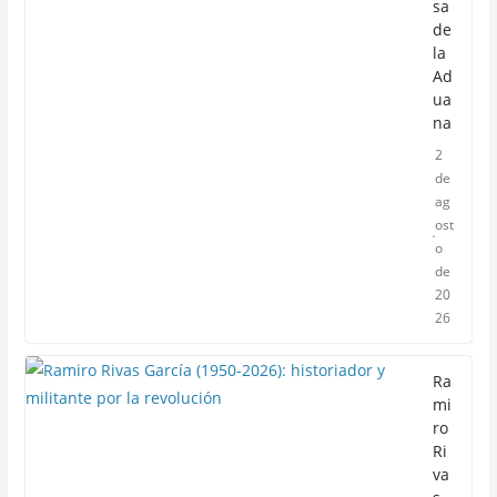
sa
de
la
Ad
ua
na
2
de
ag
ost
o
de
20
26
Ra
mi
ro
Ri
va