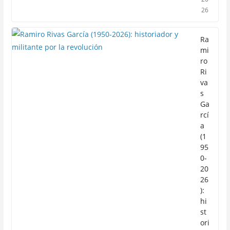
26
Ra
mi
ro
Ri
va
s
Ga
rcí
a
(1
95
0-
20
26
):
hi
st
ori