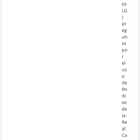
(Ix
LG
)
pr
eg
un
ta
po
r
el
us
o
de
fin
iti
vo
de
la
Re
al
Ca