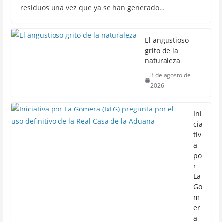
residuos una vez que ya se han generado…
El angustioso
grito de la
naturaleza
3 de agosto de
2026
Ini
cia
tiv
a
po
r
La
Go
m
er
a