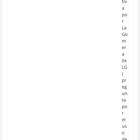
tiv
a
po
r
La
Go
m
er
a
(Ix
LG
)
pr
eg
un
ta
po
r
el
us
o
de