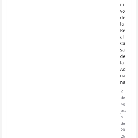
iti
vo
de
la
Re
al
Ca
sa
de
la
Ad
ua
na
2
de
ag
ost
o
de
20
26