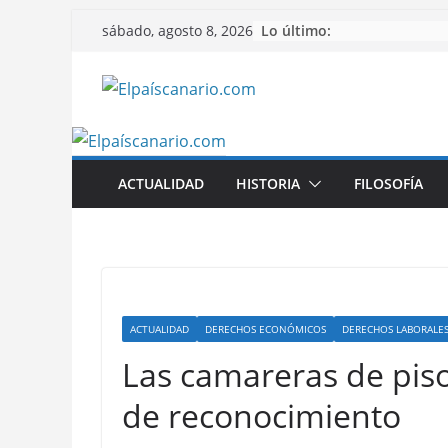
Saltar
Lo último:
sábado, agosto 8, 2026
al
contenido
ACTUALIDAD
HISTORIA
FILOSOFÍA
ACTUALIDAD
DERECHOS ECONÓMICOS
DERECHOS LABORALE
Las camareras de piso
de reconocimiento