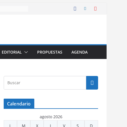
EDITORIAL
PROPUESTAS
AGENDA
Calendario
agosto 2026
L
M
X
J
V
S
D