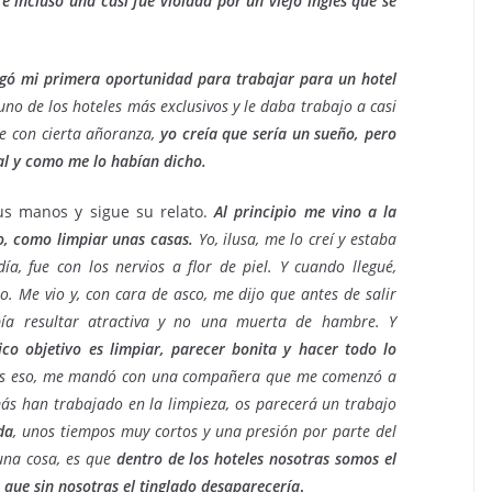
e incluso una casi fue violada por un viejo inglés que se
egó mi primera oportunidad para trabajar para un hotel
o de los hoteles más exclusivos y le daba trabajo a casi
íe con cierta añoranza,
yo creía que sería un sueño, pero
al y como me lo habían dicho.
sus manos y sigue su relato.
Al principio me vino a la
lo, como limpiar unas casas.
Yo, ilusa, me lo creí y estaba
, fue con los nervios a flor de piel. Y cuando llegué,
o. Me vio y, con cara de asco, me dijo que antes de salir
ía resultar atractiva y no una muerta de hambre. Y
ico objetivo es limpiar, parecer bonita y hacer todo lo
s eso, me mandó con una compañera que me comenzó a
amás han trabajado en la limpieza, os parecerá un trabajo
da
, unos tiempos muy cortos y una presión por parte del
 una cosa, es que
dentro de los hoteles nosotras somos el
que sin nosotras el tinglado desaparecería
.