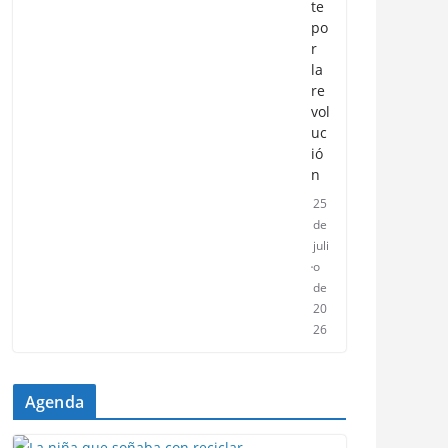
te
po
r
la
re
vol
uc
ió
n
25
de
juli
o
de
20
26
Agenda