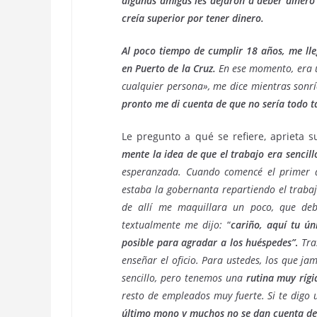
algunas amigas les dejaron a deber dinero 
creía superior por tener dinero.
Al poco tiempo de cumplir 18 años, me ll
en Puerto de la Cruz.
En ese momento, era un
cualquier persona», me dice mientras sonr
pronto me di cuenta de que no sería todo t
Le pregunto a qué se refiere, aprieta 
mente la idea de que el trabajo era sencil
esperanzada. Cuando comencé el primer día
estaba la gobernanta repartiendo el trabaj
de allí me maquillara un poco, que deb
textualmente me dijo:
“
cariño, aquí tu ún
posible para agradar a los huéspedes”
.
Tra
enseñar el oficio. Para ustedes, los que j
sencillo, pero tenemos una
rutina muy rígi
resto de empleados muy fuerte. Si te digo
último mono y muchos no se dan cuenta de 