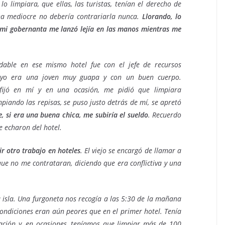
lo limpiara, que ellas, las turistas, tenían el derecho de
a mediocre no debería contrariarla nunca.
Llorando, lo
y mi gobernanta me lanzó lejía en las manos mientras me
dable en ese mismo hotel fue con el jefe de recursos
 yo era una joven muy guapa y con un buen cuerpo.
 fijó en mí y en una ocasión, me pidió que limpiara
piando las repisas, se puso justo detrás de mí, se apretó
, si era una buena chica, me subiría el sueldo
. Recuerdo
e echaron del hotel.
r otro trabajo en hoteles
. El viejo se encargó de llamar a
que no me contrataran, diciendo que era conflictiva y una
a isla. Una furgoneta nos recogía a las 5:30 de la mañana
 condiciones eran aún peores que en el primer hotel. Tenía
ción y, en ocasiones, teníamos que limpiar más de 100