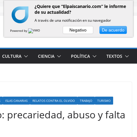
¿Quiere que “Elpaíscanario.com” le informe
de su actualidad?
A través de una notificación en su navegador
Negativo
De acuerdo
Powered by
CULTURA
CIENCIA
POLÍTICA
TEXTOS
S
ISLAS CANARIAS
RELATOS CONTRA EL OLVIDO
TRABAJO
TURISMO
: precariedad, abuso y falta