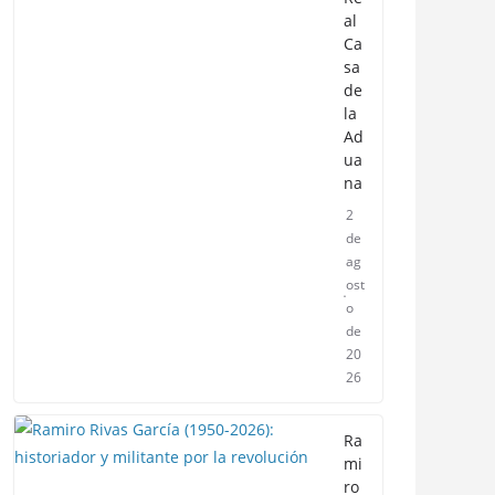
al
Ca
sa
de
la
Ad
ua
na
2
de
ag
ost
o
de
20
26
Ra
mi
ro