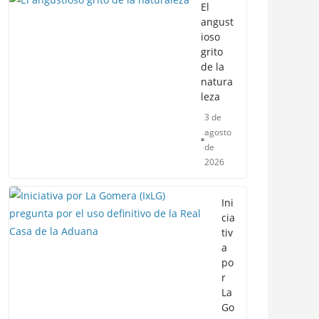
El
angust
ioso
grito
de la
natura
leza
3 de
agosto
de
2026
Ini
cia
tiv
a
po
r
La
Go