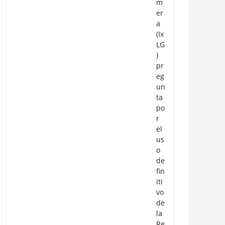
m
er
a
(Ix
LG
)
pr
eg
un
ta
po
r
el
us
o
de
fin
iti
vo
de
la
Re