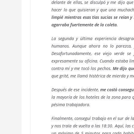
delante de ellas, se disculpó y me dijo que 
hacer lo que quisieran y que una muchach
limpié mientras esas tías sucias se reían 
agarraba fuertemente de la coleta.
La segunda y última experiencia desagra
humanos. Aunque ahora no lo parezca,
Desafortunadamente, ese viejo verde se
expresamente su oficina. Cuando estaba lim
contra mí y me tocó los pechos.
Me dijo que
que grité, me llamó histérica de mierda y m
Después de ese incidente,
me costó consegui
la mayoría de los hoteles de la zona para 
pésima trabajadora.
Finalmente, conseguí trabajo en el sur de l
y nos traía de vuelta a las 18:30. Aquí, las
un máximo de 5 minutos para cada habita