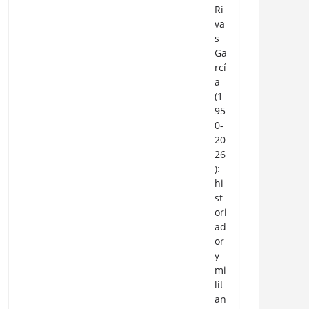
Ri
va
s
Ga
rcí
a
(1
95
0-
20
26
):
hi
st
ori
ad
or
y
mi
lit
an