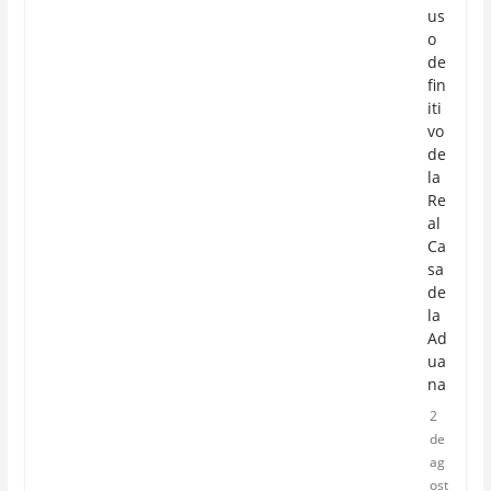
us
o
de
fin
iti
vo
de
la
Re
al
Ca
sa
de
la
Ad
ua
na
2
de
ag
ost