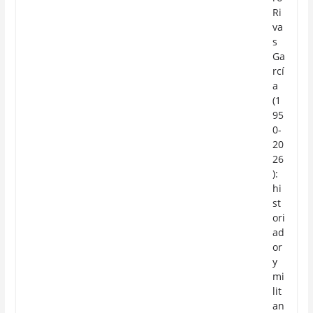
Ri
va
s
Ga
rcí
a
(1
95
0-
20
26
):
hi
st
ori
ad
or
y
mi
lit
an