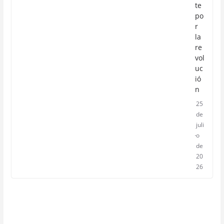
te
po
r
la
re
vol
uc
ió
n
25
de
juli
o
de
20
26