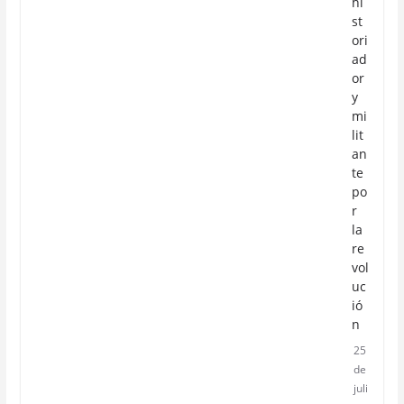
hi
st
ori
ad
or
y
mi
lit
an
te
po
r
la
re
vol
uc
ió
n
25
de
juli