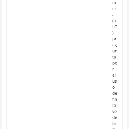
m
er
a
(Ix
LG
)
pr
eg
un
ta
po
r
el
us
o
de
fin
iti
vo
de
la