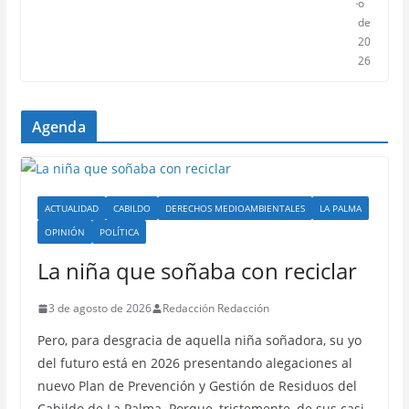
o
de
20
26
Agenda
ACTUALIDAD
CABILDO
DERECHOS MEDIOAMBIENTALES
LA PALMA
OPINIÓN
POLÍTICA
La niña que soñaba con reciclar
3 de agosto de 2026
Redacción Redacción
Pero, para desgracia de aquella niña soñadora, su yo
del futuro está en 2026 presentando alegaciones al
nuevo Plan de Prevención y Gestión de Residuos del
Cabildo de La Palma. Porque, tristemente, de sus casi