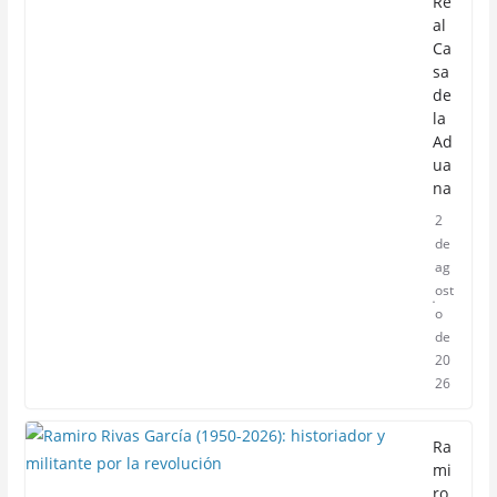
Re
al
Ca
sa
de
la
Ad
ua
na
2
de
ag
ost
o
de
20
26
Ra
mi
ro