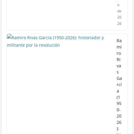
o
de
20
26
Ra
mi
ro
Ri
va
s
Ga
rcí
a
(1
95
0-
20
26
):