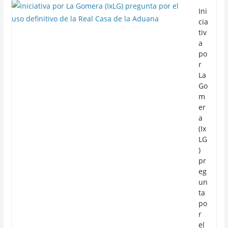
Ini
cia
tiv
a
po
r
La
Go
m
er
a
(Ix
LG
)
pr
eg
un
ta
po
r
el