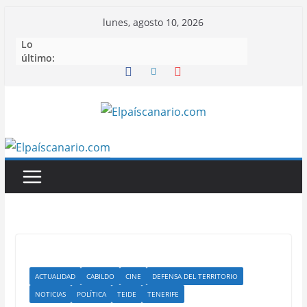
Saltar
lunes, agosto 10, 2026
al
Lo
contenido
último:
ACTUALIDAD
CABILDO
CINE
DEFENSA DEL TERRITORIO
NOTICIAS
POLÍTICA
TEIDE
TENERIFE