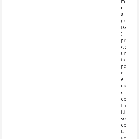
m
er
a
(Ix
LG
)
pr
eg
un
ta
po
r
el
us
o
de
fin
iti
vo
de
la
Re