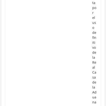
ta
po
r
el
us
o
de
fin
iti
vo
de
la
Re
al
Ca
sa
de
la
Ad
ua
na