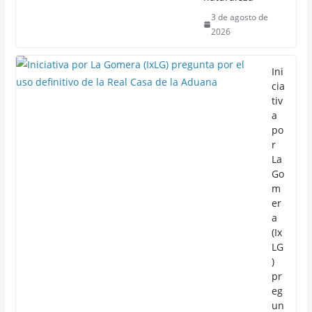
3 de agosto de
2026
Ini
cia
tiv
a
po
r
La
Go
m
er
a
(Ix
LG
)
pr
eg
un