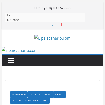
Saltar
domingo, agosto 9, 2026
al
Lo
contenido
último:
ACTUALIDAD
CAMBIO CLIMÁTICO
CIENCIA
DERECHOS MEDIOAMBIENTALES