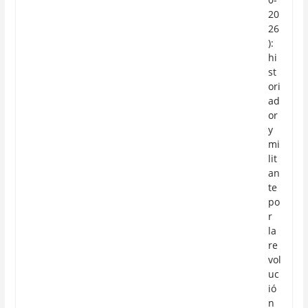
20
26
):
hi
st
ori
ad
or
y
mi
lit
an
te
po
r
la
re
vol
uc
ió
n