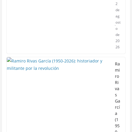
2
de
ag
ost
o
de
20
26
Ra
mi
ro
Ri
va
s
Ga
rcí
a
(1
95
0-