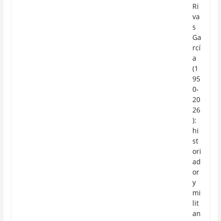
Ri
va
s
Ga
rcí
a
(1
95
0-
20
26
):
hi
st
ori
ad
or
y
mi
lit
an