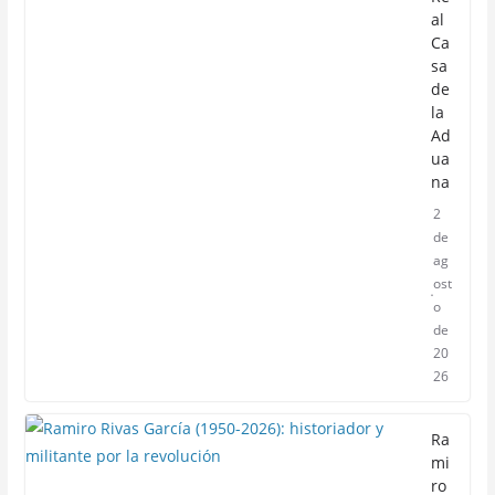
al
Ca
sa
de
la
Ad
ua
na
2
de
ag
ost
o
de
20
26
Ra
mi
ro