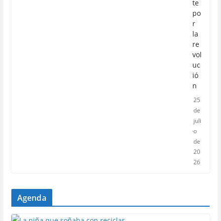
te
po
r
la
re
vol
uc
ió
n
25
de
juli
o
de
20
26
Agenda