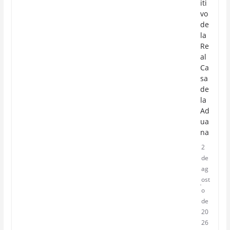
iti
vo
de
la
Re
al
Ca
sa
de
la
Ad
ua
na
2
de
ag
ost
o
de
20
26