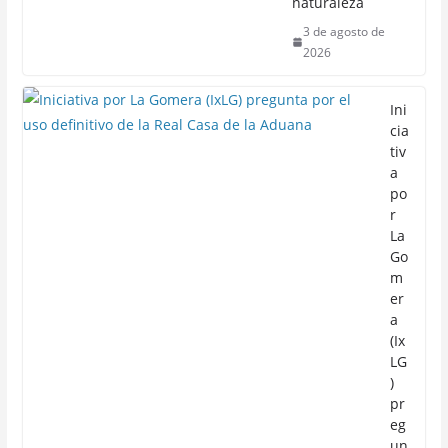
naturaleza
3 de agosto de
2026
Ini
cia
tiv
a
po
r
La
Go
m
er
a
(Ix
LG
)
pr
eg
un