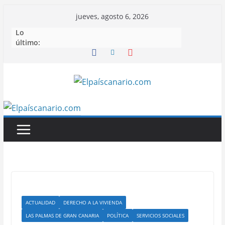
Saltar
jueves, agosto 6, 2026
al
Lo
contenido
último:
ACTUALIDAD
DERECHO A LA VIVIENDA
LAS PALMAS DE GRAN CANARIA
POLÍTICA
SERVICIOS SOCIALES