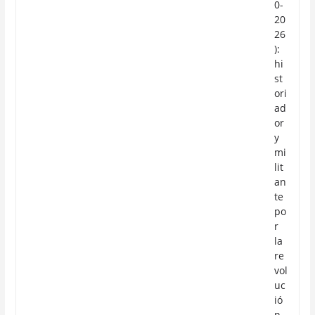
0-
20
26
):
hi
st
ori
ad
or
y
mi
lit
an
te
po
r
la
re
vol
uc
ió
n