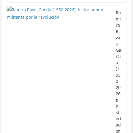
Ra
mi
ro
Ri
va
s
Ga
rcí
a
(1
95
0-
20
26
):
hi
st
ori
ad
or