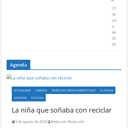
25
de
juli
o
de
20
26
Agenda
ACTUALIDAD
CABILDO
DERECHOS MEDIOAMBIENTALES
LA PALMA
OPINIÓN
POLÍTICA
La niña que soñaba con reciclar
3 de agosto de 2026
Redacción Redacción