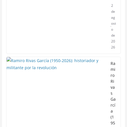
2
de
ag
ost
o
de
20
26
Ra
mi
ro
Ri
va
s
Ga
rcí
a
(1
95