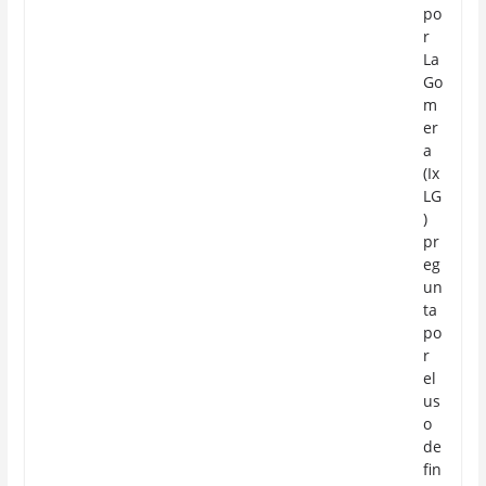
po
r
La
Go
m
er
a
(Ix
LG
)
pr
eg
un
ta
po
r
el
us
o
de
fin