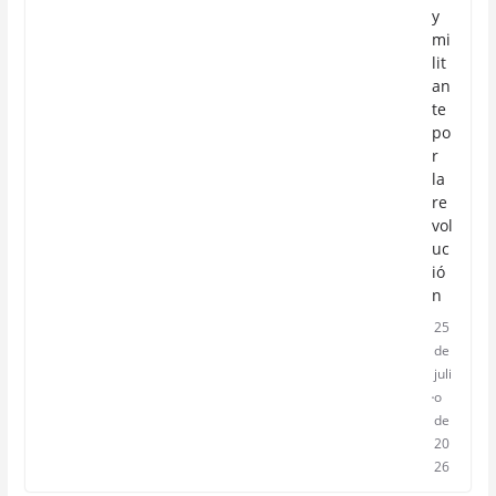
y
mi
lit
an
te
po
r
la
re
vol
uc
ió
n
25
de
juli
o
de
20
26