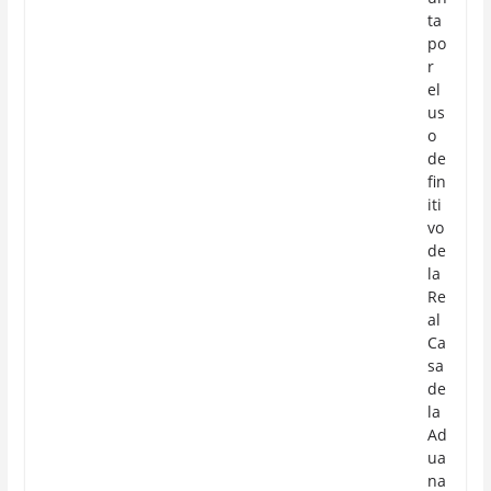
ta
po
r
el
us
o
de
fin
iti
vo
de
la
Re
al
Ca
sa
de
la
Ad
ua
na