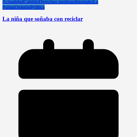
Actualidad
Cabildo
Derechos medioambientales
La
Palma
Opinión
Política
La niña que soñaba con reciclar