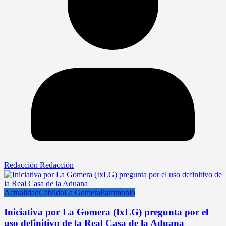
Redacción Redacción
Actualidad
Cabildo
La Gomera
Patrimonio
Iniciativa por La Gomera (IxLG) pregunta por el
uso definitivo de la Real Casa de la Aduana