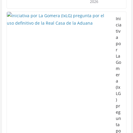
2026
Ini
cia
tiv
a
po
r
La
Go
m
er
a
(Ix
LG
)
pr
eg
un
ta
po