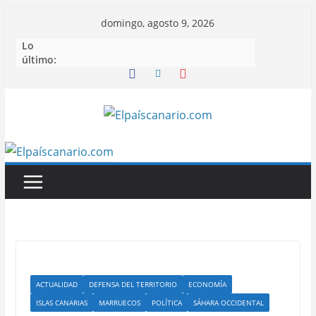
Saltar
domingo, agosto 9, 2026
al
Lo
contenido
último:
ACTUALIDAD
DEFENSA DEL TERRITORIO
ECONOMÍA
ISLAS CANARIAS
MARRUECOS
POLÍTICA
SÁHARA OCCIDENTAL