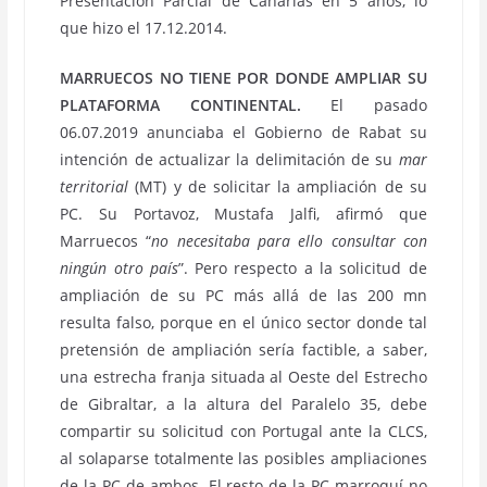
Presentación Parcial de Canarias en 5 años, lo
que hizo el 17.12.2014.
MARRUECOS NO TIENE POR DONDE AMPLIAR SU
PLATAFORMA CONTINENTAL.
El pasado
06.07.2019 anunciaba el Gobierno de Rabat su
intención de actualizar la delimitación de su
mar
territorial
(MT) y de solicitar la ampliación de su
PC. Su Portavoz, Mustafa Jalfi, afirmó que
Marruecos “
no necesitaba para ello consultar con
ningún otro país
”. Pero respecto a la solicitud de
ampliación de su PC más allá de las 200 mn
resulta falso, porque en el único sector donde tal
pretensión de ampliación sería factible, a saber,
una estrecha franja situada al Oeste del Estrecho
de Gibraltar, a la altura del Paralelo 35, debe
compartir su solicitud con Portugal ante la CLCS,
al solaparse totalmente las posibles ampliaciones
de la PC de ambos. El resto de la PC marroquí no