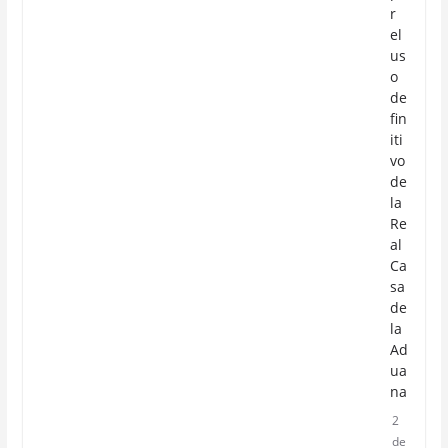
r
el
us
o
de
fin
iti
vo
de
la
Re
al
Ca
sa
de
la
Ad
ua
na
2
de