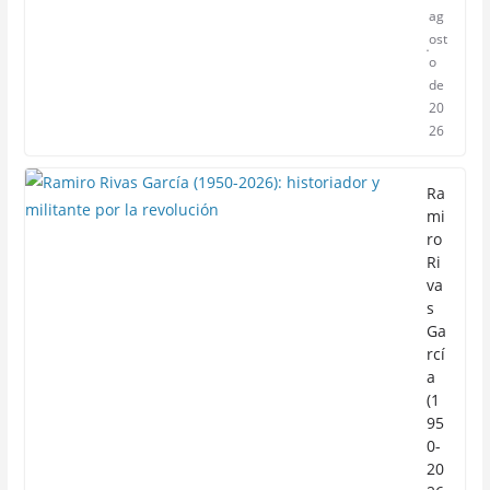
ag
ost
o
de
20
26
Ra
mi
ro
Ri
va
s
Ga
rcí
a
(1
95
0-
20