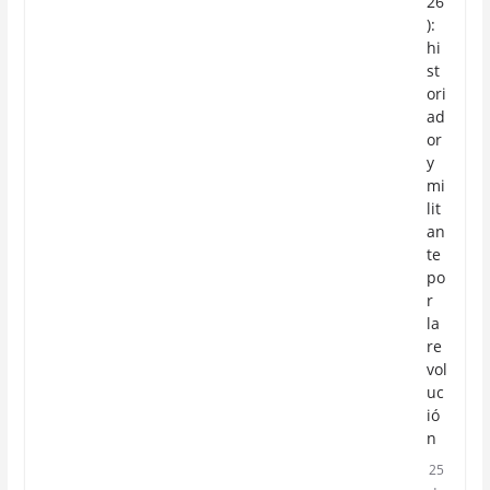
26
):
hi
st
ori
ad
or
y
mi
lit
an
te
po
r
la
re
vol
uc
ió
n
25