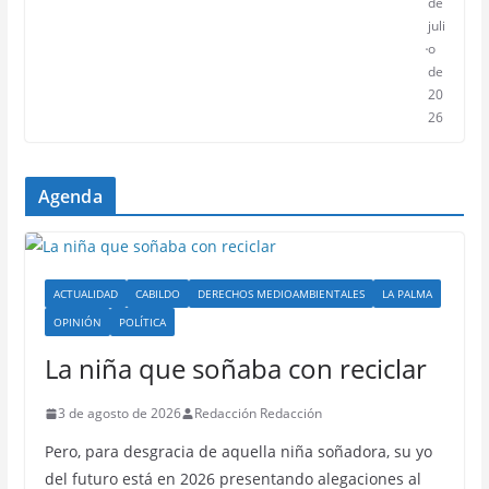
de
juli
o
de
20
26
Agenda
ACTUALIDAD
CABILDO
DERECHOS MEDIOAMBIENTALES
LA PALMA
OPINIÓN
POLÍTICA
La niña que soñaba con reciclar
3 de agosto de 2026
Redacción Redacción
Pero, para desgracia de aquella niña soñadora, su yo
del futuro está en 2026 presentando alegaciones al