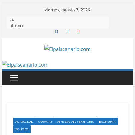
Saltar
viernes, agosto 7, 2026
al
Lo
contenido
último:
ACTUALIDAD
CANARIAS
DEFENSA DEL TERRITORIO
ECONOMÍA
POLÍTICA