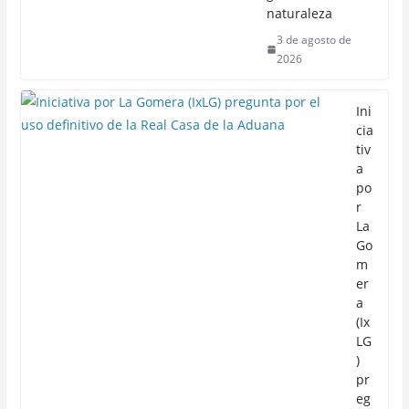
naturaleza
3 de agosto de
2026
Ini
cia
tiv
a
po
r
La
Go
m
er
a
(Ix
LG
)
pr
eg