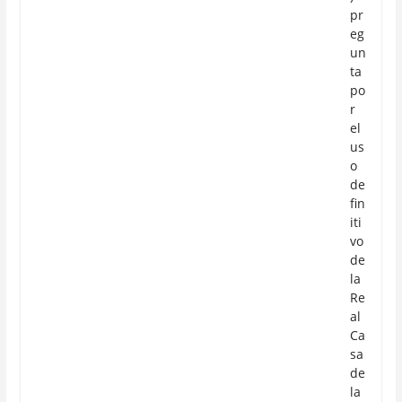
pr
eg
un
ta
po
r
el
us
o
de
fin
iti
vo
de
la
Re
al
Ca
sa
de
la