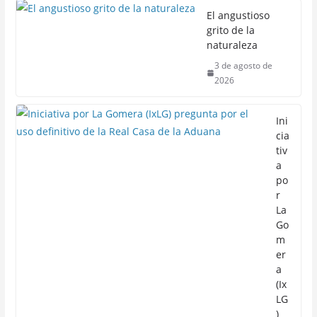
El angustioso
grito de la
naturaleza
3 de agosto de
2026
Ini
cia
tiv
a
po
r
La
Go
m
er
a
(Ix
LG
)