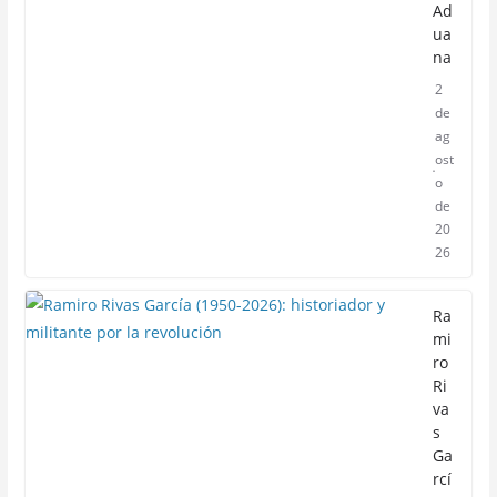
Ad
ua
na
2
de
ag
ost
o
de
20
26
Ra
mi
ro
Ri
va
s
Ga
rcí