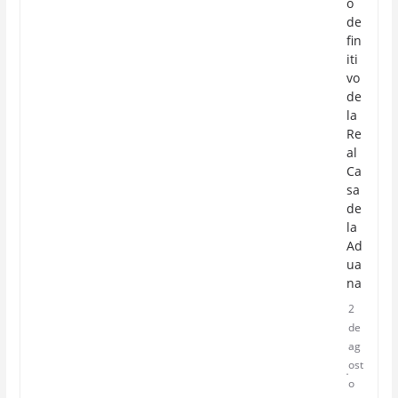
o
de
fin
iti
vo
de
la
Re
al
Ca
sa
de
la
Ad
ua
na
2
de
ag
ost
o