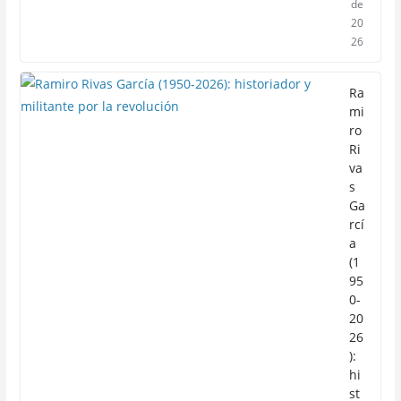
de
20
26
Ra
mi
ro
Ri
va
s
Ga
rcí
a
(1
95
0-
20
26
):
hi
st