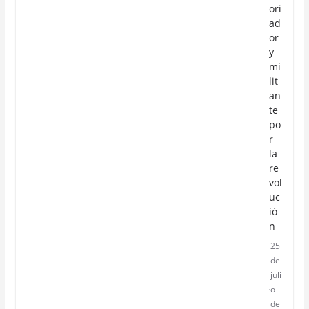
ori
ad
or
y
mi
lit
an
te
po
r
la
re
vol
uc
ió
n
25
de
juli
o
de