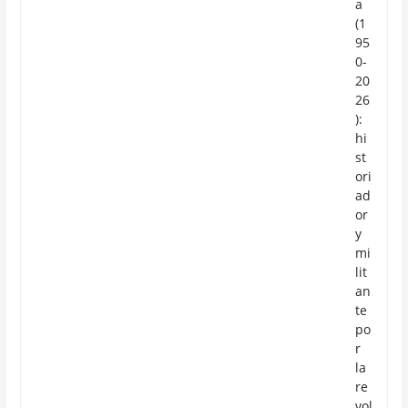
a
(1
95
0-
20
26
):
hi
st
ori
ad
or
y
mi
lit
an
te
po
r
la
re
vol