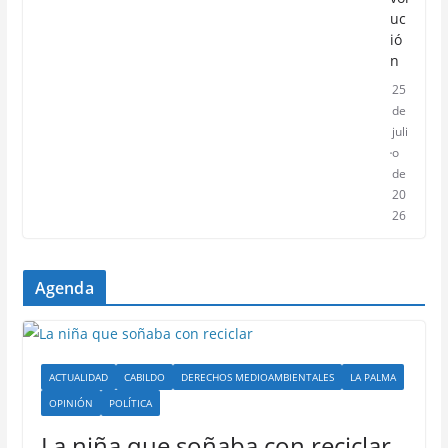
uc
ió
n
25
de
juli
o
de
20
26
Agenda
ACTUALIDAD
CABILDO
DERECHOS MEDIOAMBIENTALES
LA PALMA
OPINIÓN
POLÍTICA
La niña que soñaba con reciclar