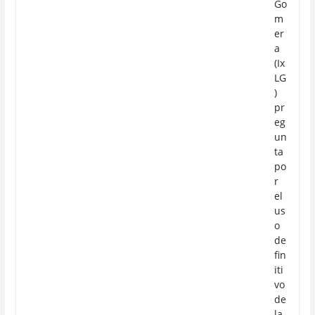
Go
m
er
a
(Ix
LG
)
pr
eg
un
ta
po
r
el
us
o
de
fin
iti
vo
de
la