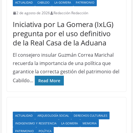
ACTUALIDAD
CABILDO
LA GOMERA
PATRIMONIO
2 de agosto de 2026
Redacción Redacción
Iniciativa por La Gomera (IxLG)
pregunta por el uso definitivo
de la Real Casa de la Aduana
El consejero insular Guzmán Correa Marichal
recuerda la importancia de una política que
garantice la correcta gestión del patrimonio del
Cabildo…
Read More
ACTUALIDAD
ARQUEOLOGÍA SOCIAL
DERECHOS CULTURALES
INDIGENISMO Y RESISTENCIA
LA GOMERA
MEMORIA
PATRIMONIO
POLÍTICA