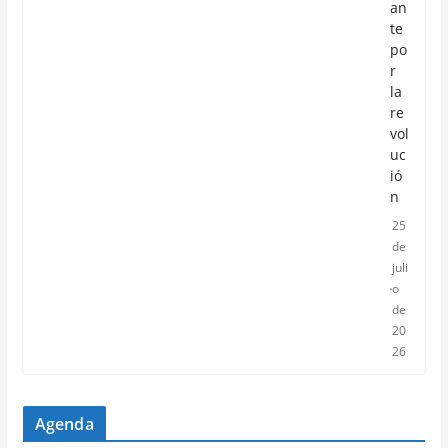
an
te
po
r
la
re
vol
uc
ió
n
25
de
juli
o
de
20
26
Agenda