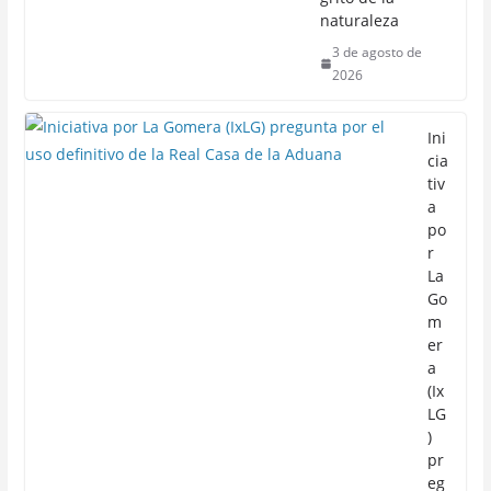
naturaleza
3 de agosto de
2026
Ini
cia
tiv
a
po
r
La
Go
m
er
a
(Ix
LG
)
pr
eg