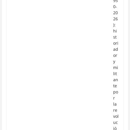
95
0-
20
26
):
hi
st
ori
ad
or
y
mi
lit
an
te
po
r
la
re
vol
uc
ió