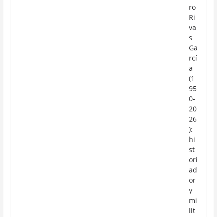
ro
Ri
va
s
Ga
rcí
a
(1
95
0-
20
26
):
hi
st
ori
ad
or
y
mi
lit