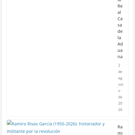
Re
al
Ca
sa
de
la
Ad
ua
na
2
de
ag
ost
o
de
20
26
Ra
mi