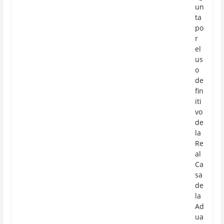
un
ta
po
r
el
us
o
de
fin
iti
vo
de
la
Re
al
Ca
sa
de
la
Ad
ua