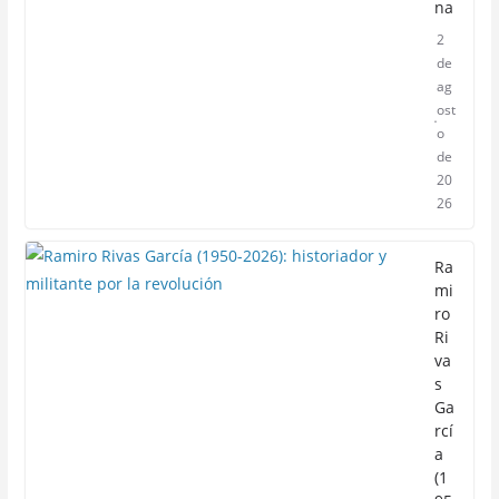
na
2
de
ag
ost
o
de
20
26
Ra
mi
ro
Ri
va
s
Ga
rcí
a
(1