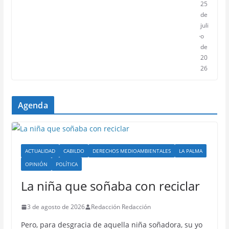
25
de
juli
o
de
20
26
Agenda
ACTUALIDAD
CABILDO
DERECHOS MEDIOAMBIENTALES
LA PALMA
OPINIÓN
POLÍTICA
La niña que soñaba con reciclar
3 de agosto de 2026
Redacción Redacción
Pero, para desgracia de aquella niña soñadora, su yo