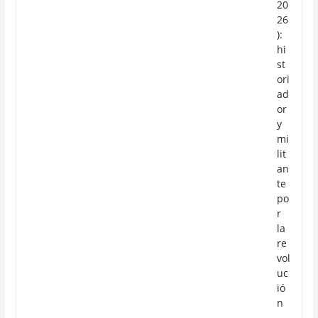
20
26
):
hi
st
ori
ad
or
y
mi
lit
an
te
po
r
la
re
vol
uc
ió
n