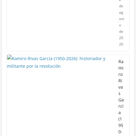
de
ag
ost
o
de
20
26
Ra
mi
ro
Ri
va
s
Ga
rcí
a
(1
95
0-