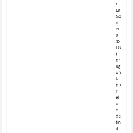
r
La
Go
m
er
a
(Ix
LG
)
pr
eg
un
ta
po
r
el
us
o
de
fin
iti