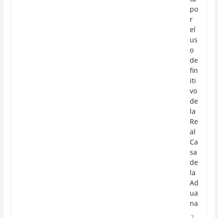
po
r
el
us
o
de
fin
iti
vo
de
la
Re
al
Ca
sa
de
la
Ad
ua
na
2