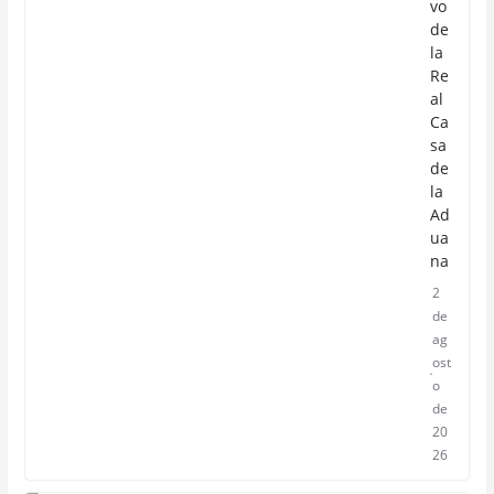
vo
de
la
Re
al
Ca
sa
de
la
Ad
ua
na
2
de
ag
ost
o
de
20
26