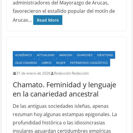
administradores del Mayorazgo de Arucas,
favorecieron el estallido popular del motín de
Arucas…
Read More
ACADÉMICO
ACTUALIDAD
AMAZIGH
GUANCHES
IDENTIDAD
ISLAS CANARIAS
LIBROS
MUJER
PATRIMONIO LINGÜÍSTICO
31 de enero de 2026
Redacción Redacción
Chamato. Feminidad y lenguaje
en la canariedad ancestral
De las antiguas sociedades isleñas, apenas
rezuman hoy algunas estampas epigonales. La
profundidad histórica o las idiosincrasias
insulares aguardan certidumbres empíricas