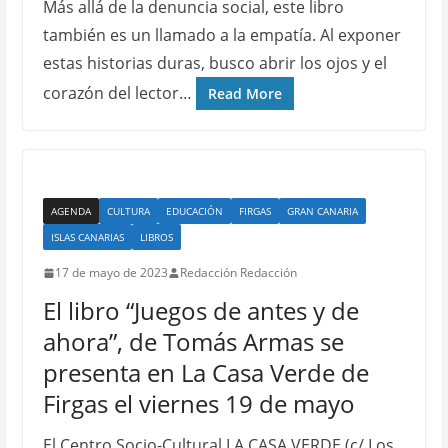
Más allá de la denuncia social, este libro
también es un llamado a la empatía. Al exponer
estas historias duras, busco abrir los ojos y el
corazón del lector…
Read More
AGENDA
CULTURA
EDUCACIÓN
FIRGAS
GRAN CANARIA
ISLAS CANARIAS
LIBROS
17 de mayo de 2023
Redacción Redacción
El libro “Juegos de antes y de
ahora”, de Tomás Armas se
presenta en La Casa Verde de
Firgas el viernes 19 de mayo
El Centro Socio-Cultural LA CASA VERDE (c/ Los