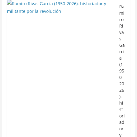
Ra
mi
ro
Ri
va
s
Ga
rcí
a
(1
95
0-
20
26
):
hi
st
ori
ad
or
y