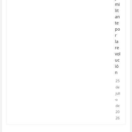
mi
lit
an
te
po
r
la
re
vol
uc
ió
n
25
de
juli
o
de
20
26