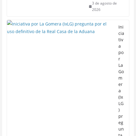
3 de agosto de
2026
Ini
cia
tiv
a
po
r
La
Go
m
er
a
(Ix
LG
)
pr
eg
un
ta