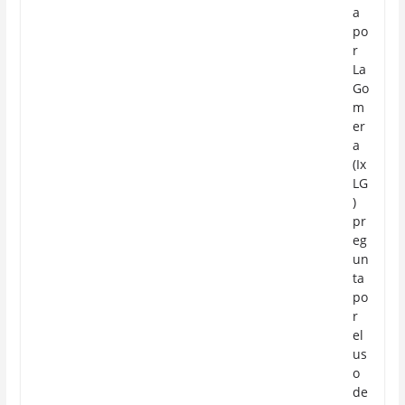
a
po
r
La
Go
m
er
a
(Ix
LG
)
pr
eg
un
ta
po
r
el
us
o
de