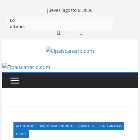
Saltar
jueves, agosto 6, 2026
al
Lo
contenido
último:
ACTUALIDAD
ARQUEOASTRONOMÍA
GUANCHES
ISLAS CANARIAS
LIBROS