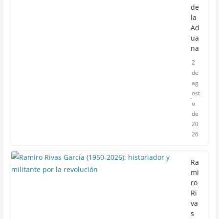
de
la
Ad
ua
na
2
de
ag
ost
o
de
20
26
Ra
mi
ro
Ri
va
s