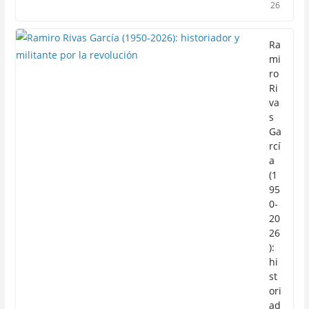
26
Ra
mi
ro
Ri
va
s
Ga
rcí
a
(1
95
0-
20
26
):
hi
st
ori
ad