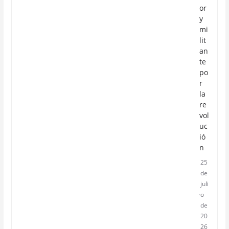
or
y
mi
lit
an
te
po
r
la
re
vol
uc
ió
n
25
de
juli
o
de
20
26