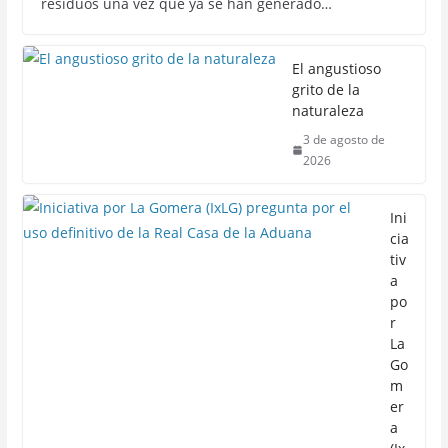
residuos una vez que ya se han generado…
El angustioso
grito de la
naturaleza
3 de agosto de
2026
Ini
cia
tiv
a
po
r
La
Go
m
er
a