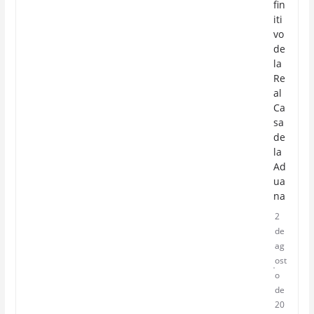
fin
iti
vo
de
la
Re
al
Ca
sa
de
la
Ad
ua
na
2
de
ag
ost
o
de
20