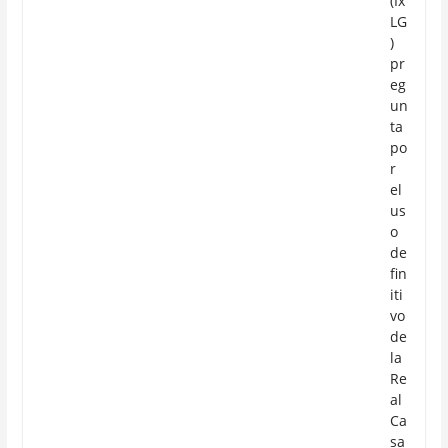
(Ix
LG
)
pr
eg
un
ta
po
r
el
us
o
de
fin
iti
vo
de
la
Re
al
Ca
sa