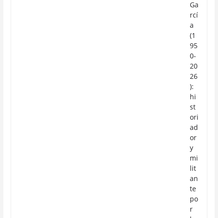
Ga
rcí
a
(1
95
0-
20
26
):
hi
st
ori
ad
or
y
mi
lit
an
te
po
r