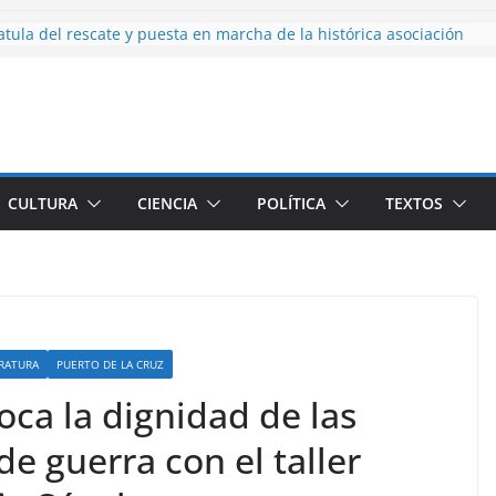
tula del rescate y puesta en marcha de la histórica asociación
aria
ba con reciclar
ito de la naturaleza
a Gomera (IxLG) pregunta por el uso definitivo de la Real Casa de la
cía (1950-2026): historiador y militante por la revolución
CULTURA
CIENCIA
POLÍTICA
TEXTOS
ERATURA
PUERTO DE LA CRUZ
foca la dignidad de las
e guerra con el taller