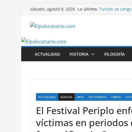
Saltar
Lo último:
Turcón se congra
sábado, agosto 8, 2026
al
Solidaridad Can
La niña que soña
contenido
El angustioso gr
Iniciativa por L
Aduana
Ramiro Rivas Gar
ACTUALIDAD
HISTORIA
FILOSOFÍA
ACTUALIDAD
AGENDA
ARTE
FOTOGRAFÍA
LIBROS
LIT
El Festival Periplo en
víctimas en periodos d