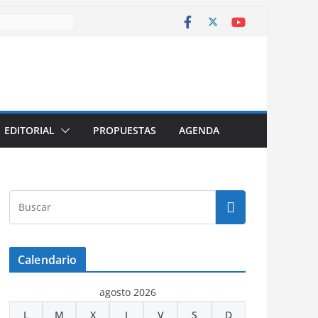
EDITORIAL
PROPUESTAS
AGENDA
Calendario
agosto 2026
L
M
X
J
V
S
D