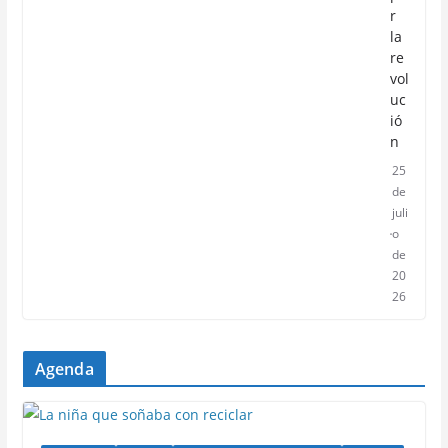
r
la
re
vol
uc
ió
n
25
de
juli
o
de
20
26
Agenda