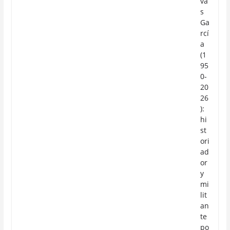
va
s
Ga
rcí
a
(1
95
0-
20
26
):
hi
st
ori
ad
or
y
mi
lit
an
te
po