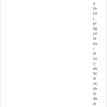
a
(Ix
LG
)
pr
eg
un
ta
po
r
el
us
o
de
fin
iti
vo
de
la
Re
al