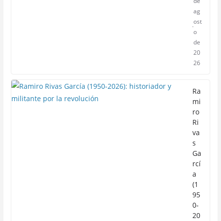
de
ag
ost
o
de
20
26
Ra
mi
ro
Ri
va
s
Ga
rcí
a
(1
95
0-
20