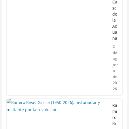
Ca
sa
de
la
Ad
ua
na
2
de
ag
ost
o
de
20
26
Ra
mi
ro
Ri