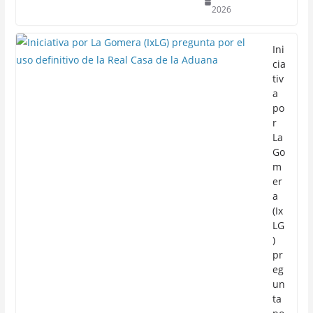
2026
Ini
cia
tiv
a
po
r
La
Go
m
er
a
(Ix
LG
)
pr
eg
un
ta