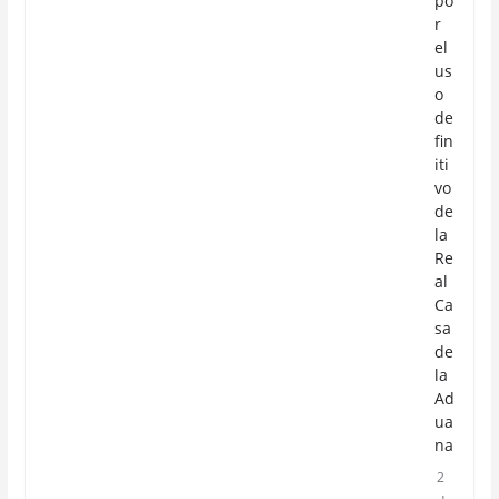
po
r
el
us
o
de
fin
iti
vo
de
la
Re
al
Ca
sa
de
la
Ad
ua
na
2