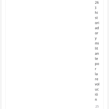
26
):
hi
st
ori
ad
or
y
mi
lit
an
te
po
r
la
re
vol
uc
ió
n
25