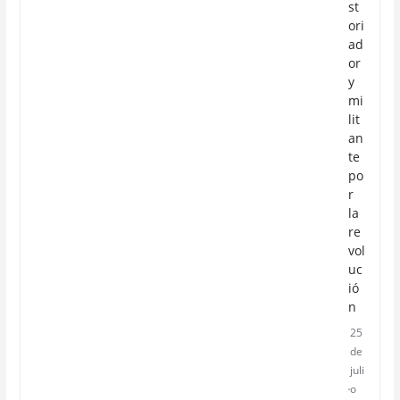
st
ori
ad
or
y
mi
lit
an
te
po
r
la
re
vol
uc
ió
n
25
de
juli
o