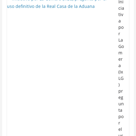
Ini
cia
tiv
a
po
r
La
Go
m
er
a
(Ix
LG
)
pr
eg
un
ta
po
r
el
us