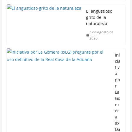
El angustioso
grito de la
naturaleza
3 de agosto de
2026
Ini
cia
tiv
a
po
r
La
Go
m
er
a
(Ix
LG