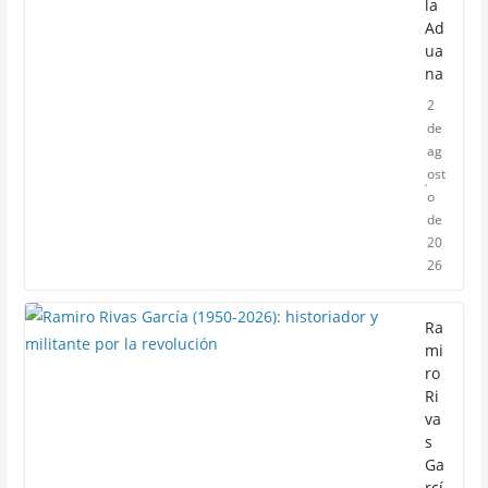
la
Ad
ua
na
2
de
ag
ost
o
de
20
26
Ra
mi
ro
Ri
va
s
Ga
rcí