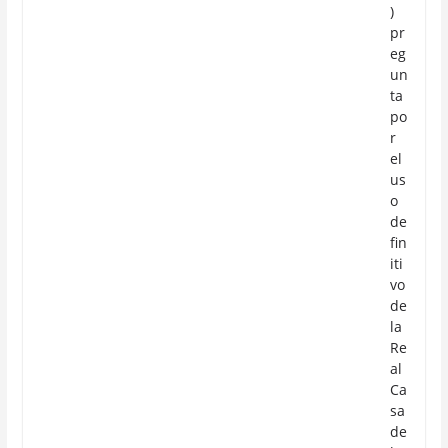
)
pr
eg
un
ta
po
r
el
us
o
de
fin
iti
vo
de
la
Re
al
Ca
sa
de