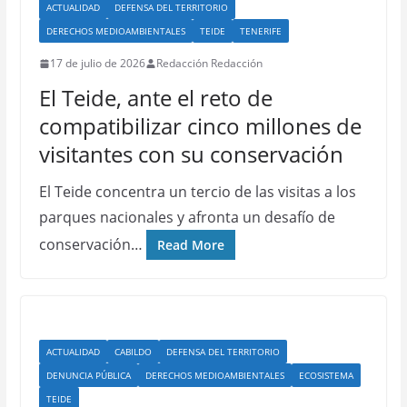
ACTUALIDAD
DEFENSA DEL TERRITORIO
DERECHOS MEDIOAMBIENTALES
TEIDE
TENERIFE
17 de julio de 2026
Redacción Redacción
El Teide, ante el reto de
compatibilizar cinco millones de
visitantes con su conservación
El Teide concentra un tercio de las visitas a los
parques nacionales y afronta un desafío de
conservación…
Read More
ACTUALIDAD
CABILDO
DEFENSA DEL TERRITORIO
DENUNCIA PÚBLICA
DERECHOS MEDIOAMBIENTALES
ECOSISTEMA
TEIDE