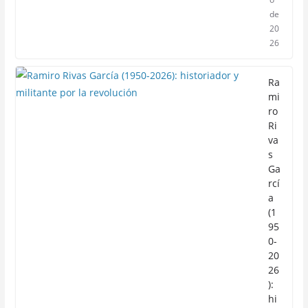
de
20
26
Ra
mi
ro
Ri
va
s
Ga
rcí
a
(1
95
0-
20
26
):
hi