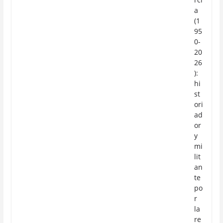
a
(1
95
0-
20
26
):
hi
st
ori
ad
or
y
mi
lit
an
te
po
r
la
re