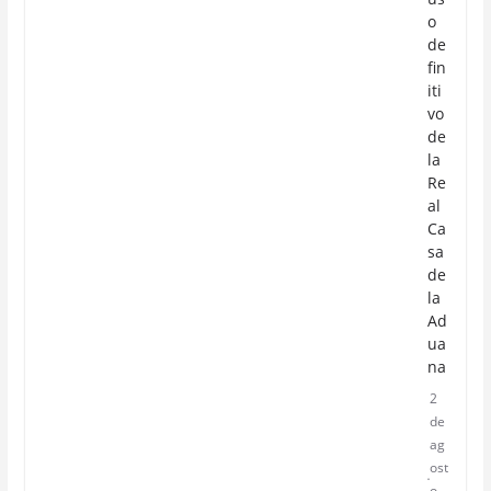
o
de
fin
iti
vo
de
la
Re
al
Ca
sa
de
la
Ad
ua
na
2
de
ag
ost
o