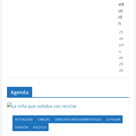
vol
uc
ió
n
25
de
juli
o
de
20
26
Agenda
ACTUALIDAD
CABILDO
DERECHOS MEDIOAMBIENTALES
LA PALMA
OPINIÓN
POLÍTICA