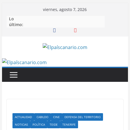
Saltar
viernes, agosto 7, 2026
al
Lo
contenido
último:
ACTUALIDAD
CABILDO
CINE
DEFENSA DEL TERRITORIO
NOTICIAS
POLÍTICA
TEIDE
TENERIFE