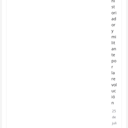
hi
st
ori
ad
or
y
mi
lit
an
te
po
r
la
re
vol
uc
ió
n
25
de
juli