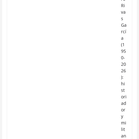
Ri
va
s
Ga
rcí
a
(1
95
0-
20
26
):
hi
st
ori
ad
or
y
mi
lit
an