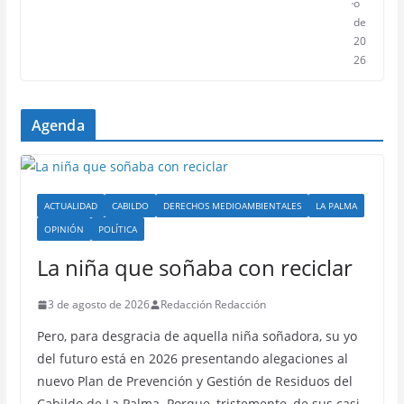
o
de
20
26
Agenda
ACTUALIDAD
CABILDO
DERECHOS MEDIOAMBIENTALES
LA PALMA
OPINIÓN
POLÍTICA
La niña que soñaba con reciclar
3 de agosto de 2026
Redacción Redacción
Pero, para desgracia de aquella niña soñadora, su yo
del futuro está en 2026 presentando alegaciones al
nuevo Plan de Prevención y Gestión de Residuos del
Cabildo de La Palma. Porque, tristemente, de sus casi