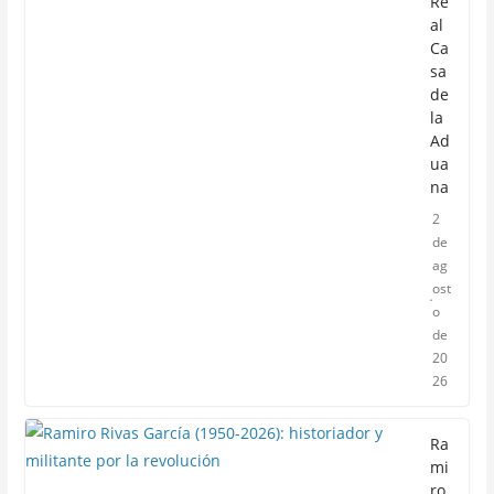
Re
al
Ca
sa
de
la
Ad
ua
na
2
de
ag
ost
o
de
20
26
Ra
mi
ro