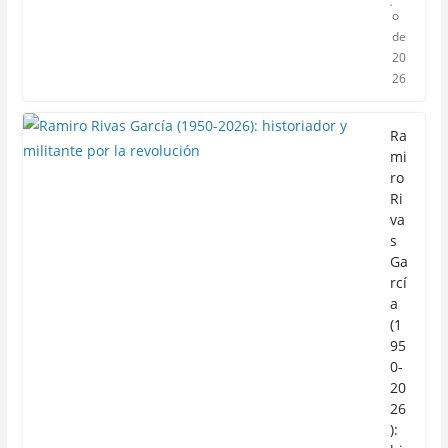
o
de
20
26
Ra
mi
ro
Ri
va
s
Ga
rcí
a
(1
95
0-
20
26
):