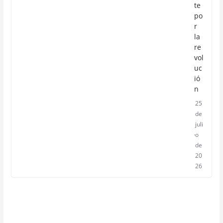
te
po
r
la
re
vol
uc
ió
n
25
de
juli
o
de
20
26