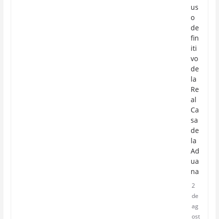
us
o
de
fin
iti
vo
de
la
Re
al
Ca
sa
de
la
Ad
ua
na
2
de
ag
ost