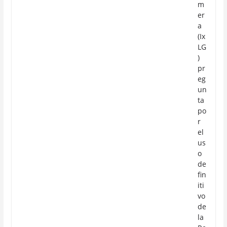
m
er
a
(Ix
LG
)
pr
eg
un
ta
po
r
el
us
o
de
fin
iti
vo
de
la