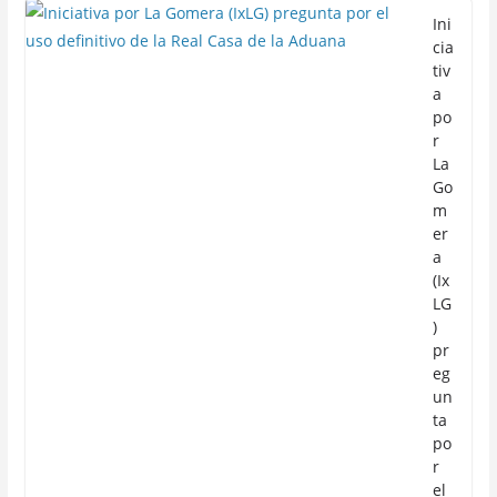
Ini
cia
tiv
a
po
r
La
Go
m
er
a
(Ix
LG
)
pr
eg
un
ta
po
r
el