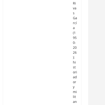
Ri
va
s
Ga
rcí
a
(1
95
0-
20
26
):
hi
st
ori
ad
or
y
mi
lit
an