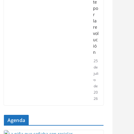
te
po
r
la
re
vol
uc
ió
n
25
de
juli
o
de
20
26
Agenda