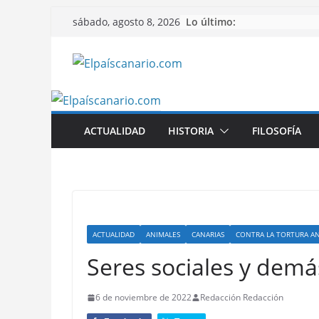
Saltar
Lo último:
sábado, agosto 8, 2026
al
contenido
ACTUALIDAD
HISTORIA
FILOSOFÍA
ACTUALIDAD
ANIMALES
CANARIAS
CONTRA LA TORTURA A
Seres sociales y demás
6 de noviembre de 2022
Redacción Redacción