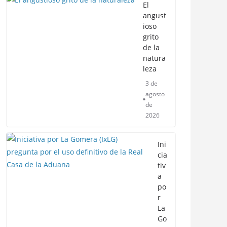
El
angust
ioso
grito
de la
natura
leza
3 de
agosto
de
2026
Ini
cia
tiv
a
po
r
La
Go