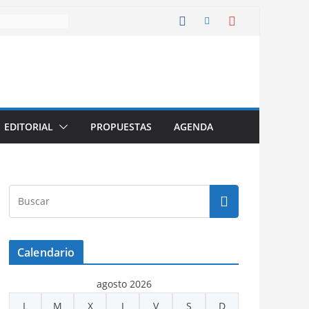
EDITORIAL
PROPUESTAS
AGENDA
Calendario
agosto 2026
L
M
X
J
V
S
D