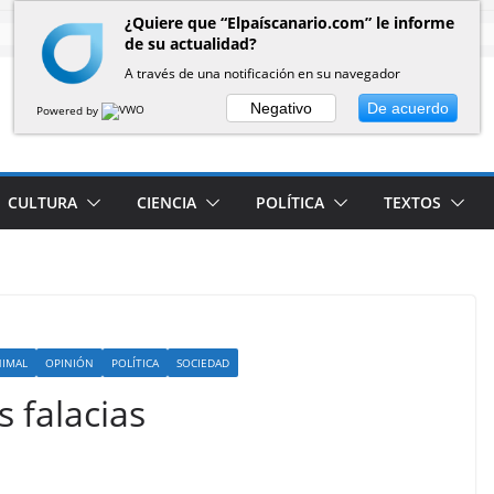
¿Quiere que “Elpaíscanario.com” le informe
de su actualidad?
A través de una notificación en su navegador
Negativo
De acuerdo
Powered by
CULTURA
CIENCIA
POLÍTICA
TEXTOS
NIMAL
OPINIÓN
POLÍTICA
SOCIEDAD
 falacias