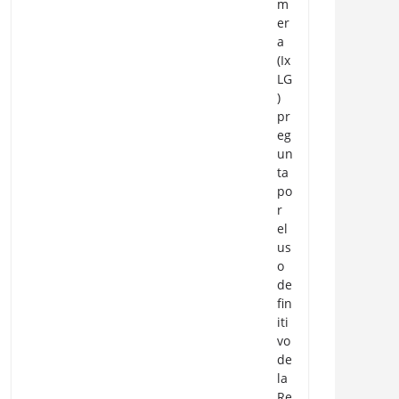
m
er
a
(Ix
LG
)
pr
eg
un
ta
po
r
el
us
o
de
fin
iti
vo
de
la
Re