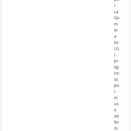
r
La
Go
m
er
a
(Ix
LG
)
pr
eg
un
ta
po
r
el
us
o
de
fin
iti