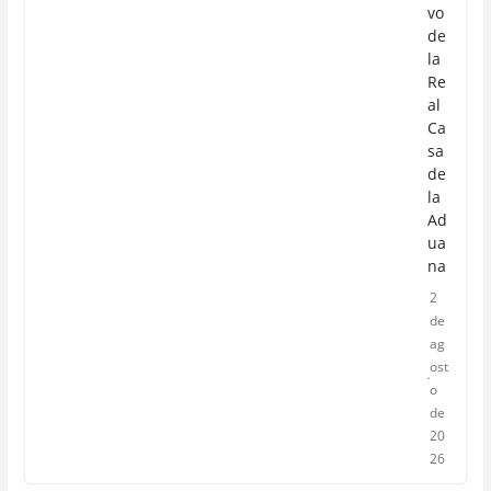
vo
de
la
Re
al
Ca
sa
de
la
Ad
ua
na
2
de
ag
ost
o
de
20
26