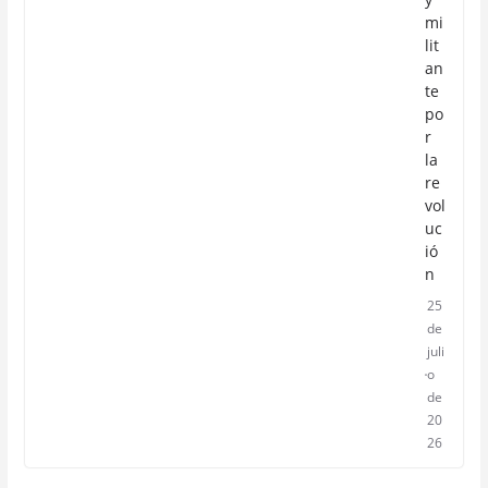
mi
lit
an
te
po
r
la
re
vol
uc
ió
n
25
de
juli
o
de
20
26