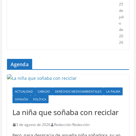
25
de
juli
o
de
20
26
Agenda
ACTUALIDAD
CABILDO
DERECHOS MEDIOAMBIENTALES
LA PALMA
OPINIÓN
POLÍTICA
La niña que soñaba con reciclar
3 de agosto de 2026
Redacción Redacción
Pero, para desgracia de aquella niña soñadora, su yo