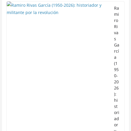
Ra
mi
ro
Ri
va
s
Ga
rcí
a
(1
95
0-
20
26
):
hi
st
ori
ad
or
y