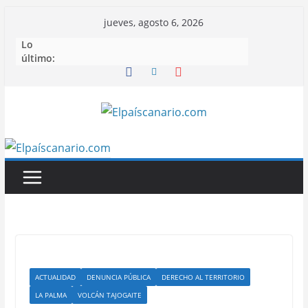
Saltar
jueves, agosto 6, 2026
al
Lo
contenido
último:
ACTUALIDAD
DENUNCIA PÚBLICA
DERECHO AL TERRITORIO
LA PALMA
VOLCÁN TAJOGAITE