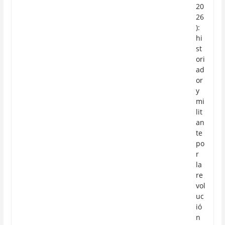
20
26
):
hi
st
ori
ad
or
y
mi
lit
an
te
po
r
la
re
vol
uc
ió
n