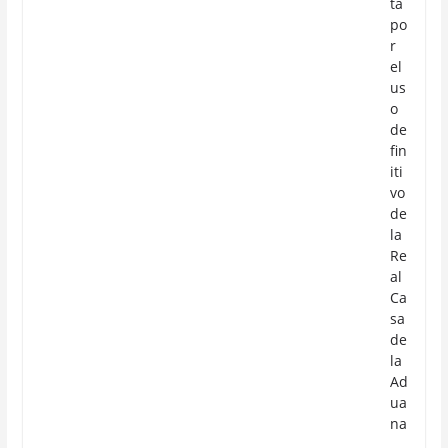
ta
po
r
el
us
o
de
fin
iti
vo
de
la
Re
al
Ca
sa
de
la
Ad
ua
na