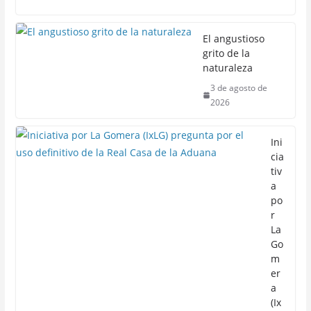
El angustioso
grito de la
naturaleza
3 de agosto de
2026
Ini
cia
tiv
a
po
r
La
Go
m
er
a
(Ix