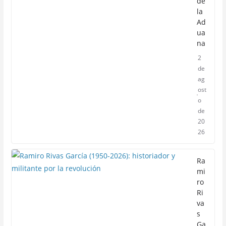
de
la
Ad
ua
na
2
de
ag
ost
o
de
20
26
Ra
mi
ro
Ri
va
s
Ga