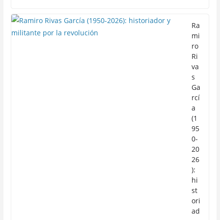
Ra
mi
ro
Ri
va
s
Ga
rcí
a
(1
95
0-
20
26
):
hi
st
ori
ad