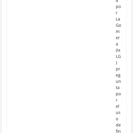
a
po
r
La
Go
m
er
a
(Ix
LG
)
pr
eg
un
ta
po
r
el
us
o
de
fin