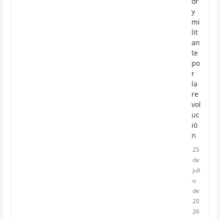
or
y
mi
lit
an
te
po
r
la
re
vol
uc
ió
n
25
de
juli
o
de
20
26