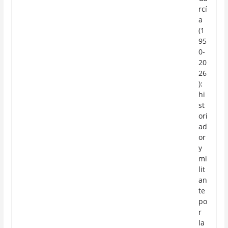
rcí
a
(1
95
0-
20
26
):
hi
st
ori
ad
or
y
mi
lit
an
te
po
r
la