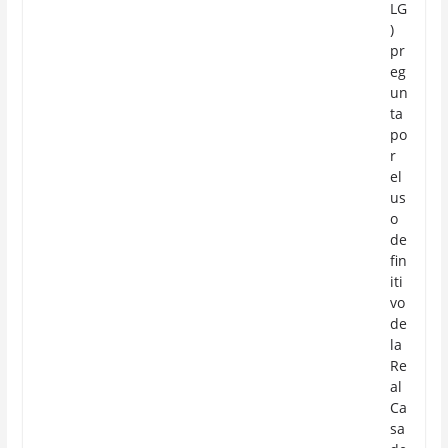
LG
)
pr
eg
un
ta
po
r
el
us
o
de
fin
iti
vo
de
la
Re
al
Ca
sa