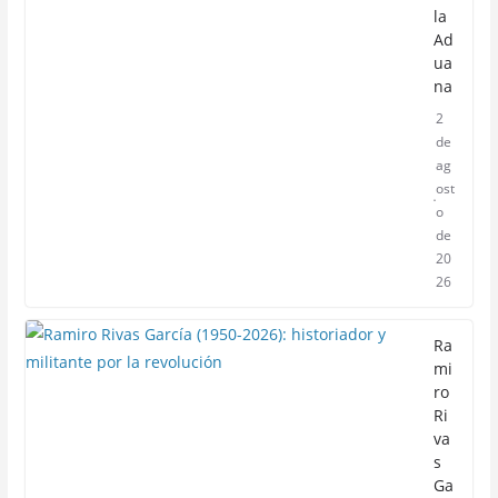
la
Ad
ua
na
2
de
ag
ost
o
de
20
26
Ra
mi
ro
Ri
va
s
Ga