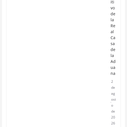
iti
vo
de
la
Re
al
Ca
sa
de
la
Ad
ua
na
2
de
ag
ost
o
de
20
26