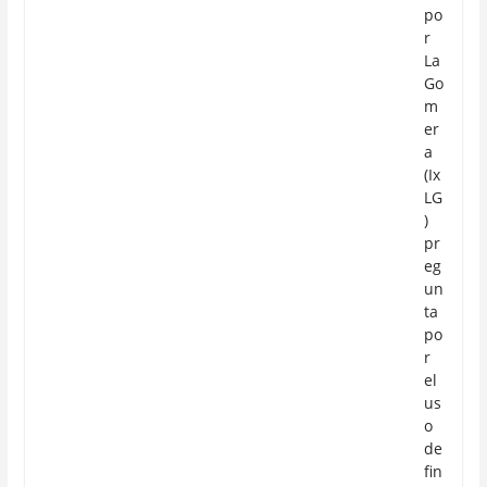
po
r
La
Go
m
er
a
(Ix
LG
)
pr
eg
un
ta
po
r
el
us
o
de
fin