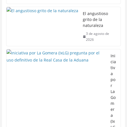
El angustioso
grito de la
naturaleza
3 de agosto de
2026
Ini
cia
tiv
a
po
r
La
Go
m
er
a
(Ix