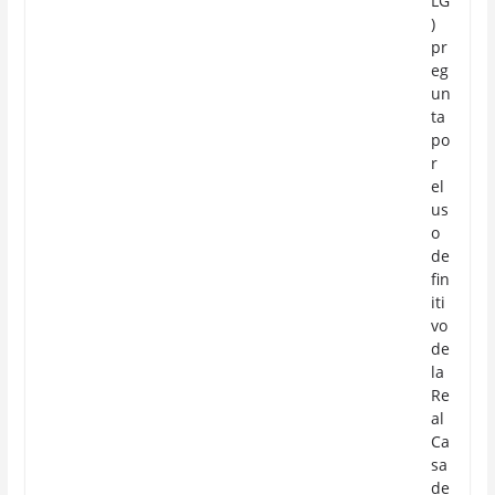
LG
)
pr
eg
un
ta
po
r
el
us
o
de
fin
iti
vo
de
la
Re
al
Ca
sa
de