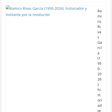
Ra
mi
ro
Ri
va
s
Ga
rcí
a
(1
95
0-
20
26
):
hi
st
ori
ad
or