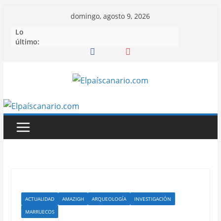
Saltar
domingo, agosto 9, 2026
al
Lo
contenido
último:
ACTUALIDAD
AMAZIGH
ARQUEOLOGÍA
INVESTIGACIÓN
MARRUECOS