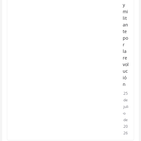
y
mi
lit
an
te
po
r
la
re
vol
uc
ió
n
25
de
juli
o
de
20
26