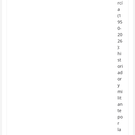
rcí
a
(1
95
0-
20
26
):
hi
st
ori
ad
or
y
mi
lit
an
te
po
r
la