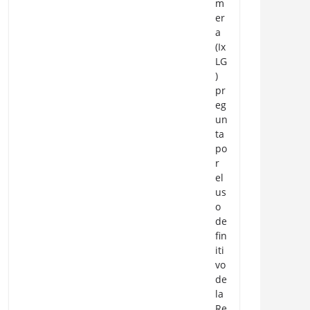
m
er
a
(Ix
LG
)
pr
eg
un
ta
po
r
el
us
o
de
fin
iti
vo
de
la
Re