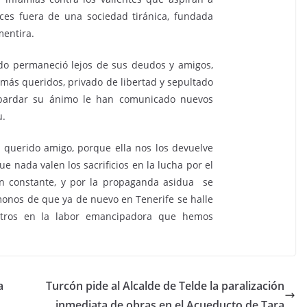
lices fuera de una sociedad tiránica, fundada
mentira.
o permaneció lejos de sus deudos y amigos,
 más queridos, privado de libertad y sepultado
cobardar su ánimo le han comunicado nuevos
u.
l querido amigo, porque ella nos los devuelve
 nada valen los sacrificios en la lucha por el
ón constante, y por la propaganda asidua se
témonos de que ya de nuevo en Tenerife se halle
otros en la labor emancipadora que hemos
a
Turcón pide al Alcalde de Telde la paralización
inmediata de obras en el Acueducto de Tara