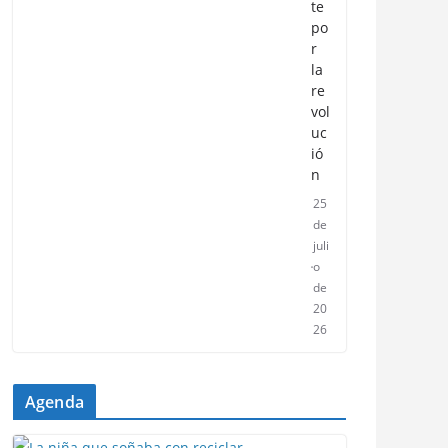
te
po
r
la
re
vol
uc
ió
n
25
de
juli
o
de
20
26
Agenda