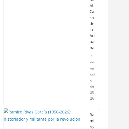
al
Ca
sa
de
la
Ad
ua
na
2
de
ag
ost
o
de
20
26
Ra
mi
ro