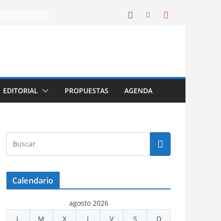
EDITORIAL
PROPUESTAS
AGENDA
Calendario
agosto 2026
L
M
X
J
V
S
D