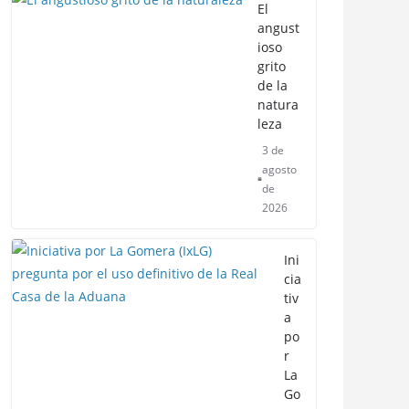
El
angust
ioso
grito
de la
natura
leza
3 de
agosto
de
2026
Ini
cia
tiv
a
po
r
La
Go