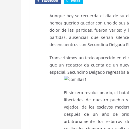
Facebook
Tweet
Aunque hoy se recuerda el día de su de
hemos querido quedar con uno de sus tan
dolor de las partidas, fueron varios; y
partidas, ausencias que serían silenc
desencuentros con Secundino Delgado R
Transcribimos un texto aparecido en e
que un redactor da cuenta de un nuev
especial, Secundino Delgado regresaba a
El sincero revolucionario, el bata
libertades de nuestro pueblo y
vejados, de los esclavos moder
después de un año de prisi
arbitrariamente los esbirros d
coaligados siempre para realiza