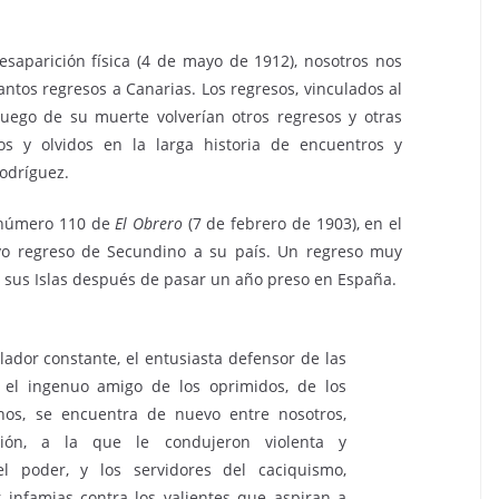
saparición física (4 de mayo de 1912), nosotros nos
tos regresos a Canarias. Los regresos, vinculados al
 luego de su muerte volverían otros regresos y otras
ios y olvidos en la larga historia de encuentros y
odríguez.
l número 110 de
El Obrero
(7 de febrero de 1903), en el
o regreso de Secundino a su país. Un regreso muy
 sus Islas después de pasar un año preso en España.
llador constante, el entusiasta defensor de las
 el ingenuo amigo de los oprimidos, de los
nos, se encuentra de nuevo entre nosotros,
ón, a la que le condujeron violenta y
el poder, y los servidores del caciquismo,
r infamias contra los valientes que aspiran a