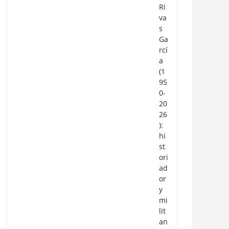
Ri
va
s
Ga
rcí
a
(1
95
0-
20
26
):
hi
st
ori
ad
or
y
mi
lit
an